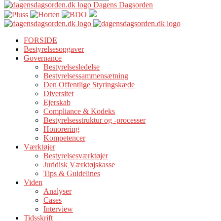
Dagens Dagsorden
FORSIDE
Bestyrelsesopgaver
Governance
Bestyrelsesledelse
Bestyrelsessammensætning
Den Offentlige Styringskæde
Diversitet
Ejerskab
Compliance & Kodeks
Bestyrelsesstruktur og -processer
Honorering
Kompetencer
Værktøjer
Bestyrelsesværktøjer
Juridisk Værktøjskasse
Tips & Guidelines
Viden
Analyser
Cases
Interview
Tidsskrift