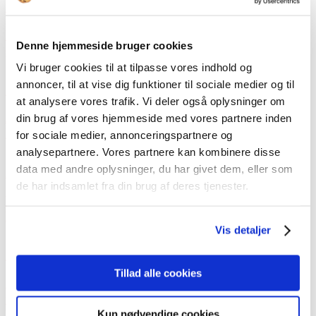
Årets Offentlige Bestyrelse
Hvad har bestyrelsesmodellen leveret af resultater
Denne hjemmeside bruger cookies
gennem tiden? Se oplægget
Vi bruger cookies til at tilpasse vores indhold og
annoncer, til at vise dig funktioner til sociale medier og til
Årets Offentlige Bestyrelse
at analysere vores trafik. Vi deler også oplysninger om
Årets Offentlige Bestyrelse 2020 er kåret: SK
din brug af vores hjemmeside med vores partnere inden
Forsyning
for sociale medier, annonceringspartnere og
analysepartnere. Vores partnere kan kombinere disse
data med andre oplysninger, du har givet dem, eller som
Årets Offentlige Bestyrelse
de har indsamlet fra din brug af deres tjenester.
Vinderne af ‘best in class’ til Årets Offentlige
Bestyrelsespris 2020 er...
Vis detaljer
Årets Offentlige Bestyrelse
Tillad alle cookies
Årets Offentlige Bestyrelse 2020: Lukket for
nomineringer
Kun nødvendige cookies