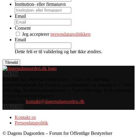
Institution- eller firmanavn
Email
Consent
Jeg accepterer
persondatapolitikken
Email
Dette felt er til validering og bør ikke ændres.
OM OS
Netværk for offentlige bestyrelser // Viden om offentligt
bestyrelsesarbejde fra forskere, organisationer og praktikere // Årets
Offentlige Bestyrelseskonference // Årets Offentlige Bestyrelsespris
// Nyhedsbrev og tidsskrift
Kontakt os:
kontakt@dagensdagsorden.dk
FØLG OS
Kontakt os
Persondatapolitik
© Dagens Dagsorden – Forum for Offentlige Bestyrelser