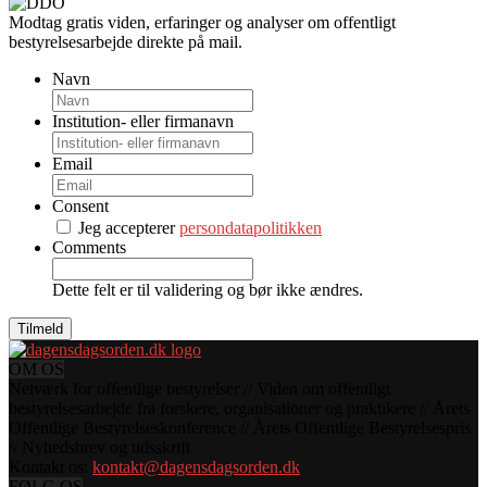
Modtag gratis viden, erfaringer og analyser om offentligt
bestyrelsesarbejde direkte på mail.
Navn
Institution- eller firmanavn
Email
Consent
Jeg accepterer
persondatapolitikken
Comments
Dette felt er til validering og bør ikke ændres.
OM OS
Netværk for offentlige bestyrelser // Viden om offentligt
bestyrelsesarbejde fra forskere, organisationer og praktikere // Årets
Offentlige Bestyrelseskonference // Årets Offentlige Bestyrelsespris
// Nyhedsbrev og tidsskrift
Kontakt os:
kontakt@dagensdagsorden.dk
FØLG OS