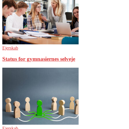
Ejerskab
Status for gymnasiernes selveje
Ejerskab