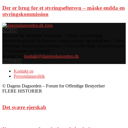
Der er brug for et styringseftersyn – måske endda en
styringskommission
OM OS
Netværk for offentlige bestyrelser // Viden om offentligt
bestyrelsesarbejde fra forskere, organisationer og praktikere // Årets
Offentlige Bestyrelseskonference // Årets Offentlige Bestyrelsespris
// Nyhedsbrev og tidsskrift
Kontakt os:
kontakt@dagensdagsorden.dk
FØLG OS
Kontakt os
Persondatapolitik
© Dagens Dagsorden – Forum for Offentlige Bestyrelser
FLERE HISTORIER
Det svære ejerskab