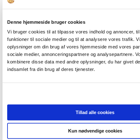
offentlig
selvstændighed
styring
Denne hjemmeside bruger cookies
Share
Print
Vi bruger cookies til at tilpasse vores indhold og annoncer, til
Linkedin
funktioner til sociale medier og til at analysere vores trafik. 
Tidligere artikel
Tre typer af bestyrelsesarbejde
oplysninger om din brug af vores hjemmeside med vores part
Næste artikel
Det svære ejerskab
sociale medier, annonceringspartnere og analysepartnere. V
kombinere disse data med andre oplysninger, du har givet de
RELATEREDE ARTIKLER
MERE FRA FORFATTEREN
indsamlet fra din brug af deres tjenester.
Tillad alle cookies
Viden
Kun nødvendige cookies
Hensigtsmæssig lederrekruttering: Et spørgsmål om