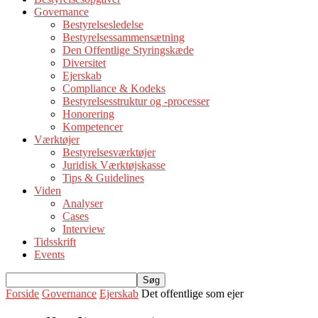
Governance
Bestyrelsesledelse
Bestyrelsessammensætning
Den Offentlige Styringskæde
Diversitet
Ejerskab
Compliance & Kodeks
Bestyrelsesstruktur og -processer
Honorering
Kompetencer
Værktøjer
Bestyrelsesværktøjer
Juridisk Værktøjskasse
Tips & Guidelines
Viden
Analyser
Cases
Interview
Tidsskrift
Events
Forside
Governance
Ejerskab
Det offentlige som ejer