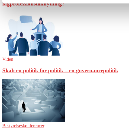
fagprofessionstilknytning?
Viden
Skab en politik for politik – en governancepolitik
Bestyrelseskonferencer