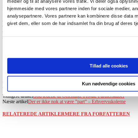
medier og til at analysere vores trafik. Vi deler også oplysni
med denne research været i kontakt med næsten alle 98 kommuner.
hjemmeside med vores partnere inden for sociale medier, a
Der forekommer at være stor forskel på, hvorledes kommunerne
forvalter deres ejerskab. Som nævnt er der tilfælde, hvor
analysepartnere. Vores partnere kan kombinere disse data m
armslængdeprincippet i praksis ikke opfyldes styringsmæssigt. Der
givet dem, eller som de har indsamlet fra din brug af deres tj
er skabt en distance mellem kommune og forsyningsvirksomhederne
økonomisk og til dels administrativt, men i nogle tilfælde virker det
som om, at distancen mangler på det styringsmæssige niveau.
TAGS
ejerskab
ejerstrategi
selveje
Tillad alle cookies
Share
Print
Kun nødvendige cookies
Linkedin
Tidligere artikel
God ledelse af Offentlige Private Partnerskaber
Næste artikel
Der er ikke nok at være ”part” – Erhvervsskolerne
RELATEREDE ARTIKLER
MERE FRA FORFATTEREN