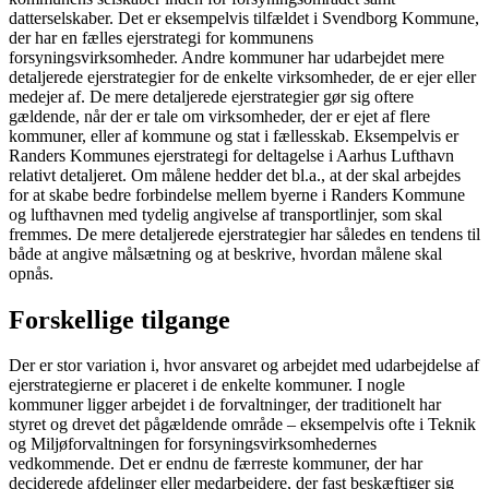
datterselskaber. Det er eksempelvis tilfældet i Svendborg Kommune,
der har en fælles ejerstrategi for kommunens
forsyningsvirksomheder. Andre kommuner har udarbejdet mere
detaljerede ejerstrategier for de enkelte virksomheder, de er ejer eller
medejer af. De mere detaljerede ejerstrategier gør sig oftere
gældende, når der er tale om virksomheder, der er ejet af flere
kommuner, eller af kommune og stat i fællesskab. Eksempelvis er
Randers Kommunes ejerstrategi for deltagelse i Aarhus Lufthavn
relativt detaljeret. Om målene hedder det bl.a., at der skal arbejdes
for at skabe bedre forbindelse mellem byerne i Randers Kommune
og lufthavnen med tydelig angivelse af transportlinjer, som skal
fremmes. De mere detaljerede ejerstrategier har således en tendens til
både at angive målsætning og at beskrive, hvordan målene skal
opnås.
Forskellige tilgange
Der er stor variation i, hvor ansvaret og arbejdet med udarbejdelse af
ejerstrategierne er placeret i de enkelte kommuner. I nogle
kommuner ligger arbejdet i de forvaltninger, der traditionelt har
styret og drevet det pågældende område – eksempelvis ofte i Teknik
og Miljøforvaltningen for forsyningsvirksomhedernes
vedkommende. Det er endnu de færreste kommuner, der har
deciderede afdelinger eller medarbejdere, der fast beskæftiger sig