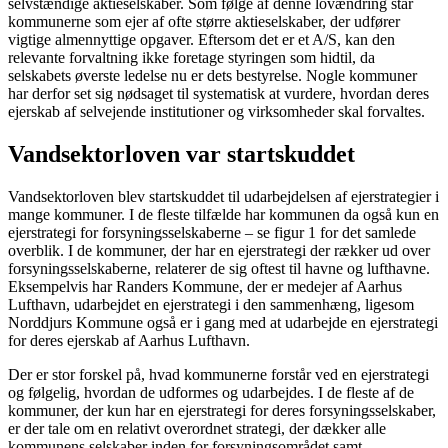
selvstændige aktieselskaber. Som følge af denne lovændring står
kommunerne som ejer af ofte større aktieselskaber, der udfører
vigtige almennyttige opgaver. Eftersom det er et A/S, kan den
relevante forvaltning ikke foretage styringen som hidtil, da
selskabets øverste ledelse nu er dets bestyrelse. Nogle kommuner
har derfor set sig nødsaget til systematisk at vurdere, hvordan deres
ejerskab af selvejende institutioner og virksomheder skal forvaltes.
Vandsektorloven var startskuddet
Vandsektorloven blev startskuddet til udarbejdelsen af ejerstrategier i
mange kommuner. I de fleste tilfælde har kommunen da også kun en
ejerstrategi for forsyningsselskaberne – se figur 1 for det samlede
overblik. I de kommuner, der har en ejerstrategi der rækker ud over
forsyningsselskaberne, relaterer de sig oftest til havne og lufthavne.
Eksempelvis har Randers Kommune, der er medejer af Aarhus
Lufthavn, udarbejdet en ejerstrategi i den sammenhæng, ligesom
Norddjurs Kommune også er i gang med at udarbejde en ejerstrategi
for deres ejerskab af Aarhus Lufthavn.
Der er stor forskel på, hvad kommunerne forstår ved en ejerstrategi
og følgelig, hvordan de udformes og udarbejdes. I de fleste af de
kommuner, der kun har en ejerstrategi for deres forsyningsselskaber,
er der tale om en relativt overordnet strategi, der dækker alle
kommunens selskaber inden for forsyningsområdet samt