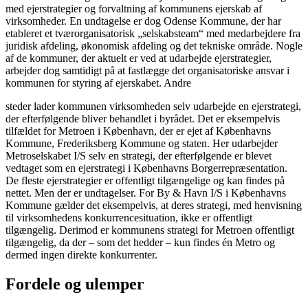
med ejerstrategier og forvaltning af kommunens ejerskab af
virksomheder. En undtagelse er dog Odense Kommune, der har
etableret et tværorganisatorisk „selskabsteam“ med medarbejdere fra
juridisk afdeling, økonomisk afdeling og det tekniske område. Nogle
af de kommuner, der aktuelt er ved at udarbejde ejerstrategier,
arbejder dog samtidigt på at fastlægge det organisatoriske ansvar i
kommunen for styring af ejerskabet. Andre
steder lader kommunen virksomheden selv udarbejde en ejerstrategi,
der efterfølgende bliver behandlet i byrådet. Det er eksempelvis
tilfældet for Metroen i København, der er ejet af Københavns
Kommune, Frederiksberg Kommune og staten. Her udarbejder
Metroselskabet I/S selv en strategi, der efterfølgende er blevet
vedtaget som en ejerstrategi i Københavns Borgerrepræsentation.
De fleste ejerstrategier er offentligt tilgængelige og kan findes på
nettet. Men der er undtagelser. For By & Havn I/S i Københavns
Kommune gælder det eksempelvis, at deres strategi, med henvisning
til virksomhedens konkurrencesituation, ikke er offentligt
tilgængelig. Derimod er kommunens strategi for Metroen offentligt
tilgængelig, da der – som det hedder – kun findes én Metro og
dermed ingen direkte konkurrenter.
Fordele og ulemper