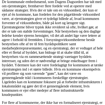
De kommunale embedsmænd, som Dagens Dagsorden har talt med
om ejerstrategier, fremhæver flere fordele ved at operere med
sådanne strategier. Hvis der er tale om en virksomhed, der kun er
ejet af én kommune, kan fordelen for den pågældende virksomhed
være, at ejerstrategien giver et tydeligt billede af, hvad kommunen
forventer af virksomheden, både på kort og længere sigt.
Ejerstrategierne bliver typisk ikke revideret så ofte, hvilket gør, at
der er tale om stabile forventninger. Når bestyrelsen og den daglige
ledelse kender ejerens hensigter, vil det alt andet lige være lettere at
agere i forhold til fremtiden. I forsyningsvirksomhederne består
bestyrelsen ofte af tre til fem byrådspolitikere samt
medarbejderrepræsentanter, og en ejerstrategi, der er vedtaget af hele
eller et flertal af byrådet, kan bidrage til at skabe tillid til, at
bestyrelsen via en rammesættende strategi varetager byrådets
interesser, og uden det er nødvendigt at bringe enkeltsager frem i
byrådet. Ydermere kan det være fordelagtigt for kommunen at tænke
ejerstrategien ind i et større billede. Hvis en kommune eksempelvis
vil profilere sig som værende ”grøn”, kan det være en
gennemgående tråd i kommunens forskellige ejerstrategier.
Ligeledes kan en kommune fokusere på at forbedre infrastrukturen i
lokalområdet og gøre det til et gennemgående element, hvis
kommunen er ejer eller medejer af flere infrastrukturelle
knudepunkter.
For flere af kommunerne, der ikke har en formaliseret ejerstrategi, er