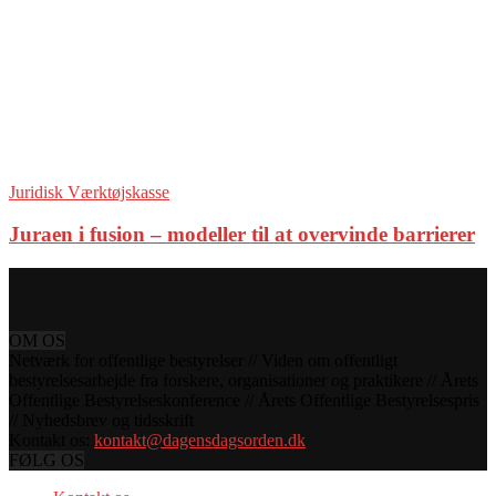
Juridisk Værktøjskasse
Juraen i fusion – modeller til at overvinde barrierer
OM OS
Netværk for offentlige bestyrelser // Viden om offentligt
bestyrelsesarbejde fra forskere, organisationer og praktikere // Årets
Offentlige Bestyrelseskonference // Årets Offentlige Bestyrelsespris
// Nyhedsbrev og tidsskrift
Kontakt os:
kontakt@dagensdagsorden.dk
FØLG OS