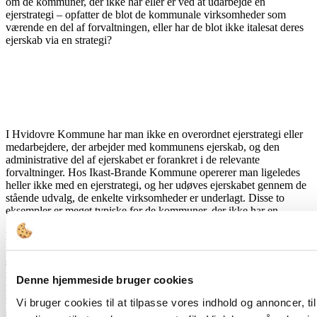
om de kommuner, der ikke har eller er ved at udarbejde en
ejerstrategi – opfatter de blot de kommunale virksomheder som
værende en del af forvaltningen, eller har de blot ikke italesat deres
ejerskab via en strategi?
I Hvidovre Kommune har man ikke en overordnet ejerstrategi eller
medarbejdere, der arbejder med kommunens ejerskab, og den
administrative del af ejerskabet er forankret i de relevante
forvaltninger. Hos Ikast-Brande Kommune opererer man ligeledes
heller ikke med en ejerstrategi, og her udøves ejerskabet gennem de
stående udvalg, de enkelte virksomheder er underlagt. Disse to
eksempler er meget typiske for de kommuner, der ikke har en
formuleret ejerstrategi. I enkelte tilfælde kan det virke som om, at
kommunen i praksis håndterer disse virksomheder, som hørte de
fortsat under de respektive forvaltninger. Det kan dog hænge
sammen med, at mange af de mindre forsyningsselskaber har haft en
relativt lille medarbejderstab, og derfor mangler virksomheden en
Denne hjemmeside bruger cookies
række kompetencer, som forvaltningerne kan bidrage med. På sigt
må man formode, at der generelt kommer større afstand mellem
Vi bruger cookies til at tilpasse vores indhold og annoncer, til 
selskaberne og forvaltningerne. Dagens Dagsorden har i forbindelse