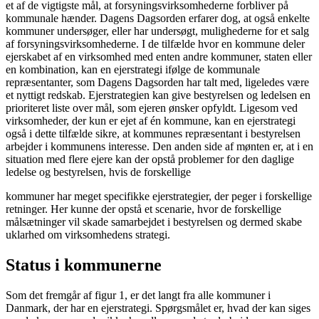
et af de vigtigste mål, at forsyningsvirksomhederne forbliver på
kommunale hænder. Dagens Dagsorden erfarer dog, at også enkelte
kommuner undersøger, eller har undersøgt, mulighederne for et salg
af forsyningsvirksomhederne. I de tilfælde hvor en kommune deler
ejerskabet af en virksomhed med enten andre kommuner, staten eller
en kombination, kan en ejerstrategi ifølge de kommunale
repræsentanter, som Dagens Dagsorden har talt med, ligeledes være
et nyttigt redskab. Ejerstrategien kan give bestyrelsen og ledelsen en
prioriteret liste over mål, som ejeren ønsker opfyldt. Ligesom ved
virksomheder, der kun er ejet af én kommune, kan en ejerstrategi
også i dette tilfælde sikre, at kommunes repræsentant i bestyrelsen
arbejder i kommunens interesse. Den anden side af mønten er, at i en
situation med flere ejere kan der opstå problemer for den daglige
ledelse og bestyrelsen, hvis de forskellige
kommuner har meget specifikke ejerstrategier, der peger i forskellige
retninger. Her kunne der opstå et scenarie, hvor de forskellige
målsætninger vil skade samarbejdet i bestyrelsen og dermed skabe
uklarhed om virksomhedens strategi.
Status i kommunerne
Som det fremgår af figur 1, er det langt fra alle kommuner i
Danmark, der har en ejerstrategi. Spørgsmålet er, hvad der kan siges