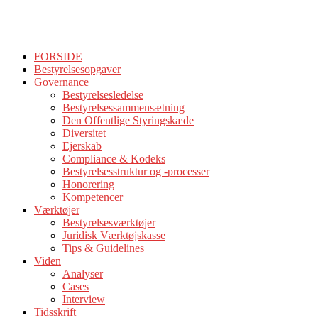
FORSIDE
Bestyrelsesopgaver
Governance
Bestyrelsesledelse
Bestyrelsessammensætning
Den Offentlige Styringskæde
Diversitet
Ejerskab
Compliance & Kodeks
Bestyrelsesstruktur og -processer
Honorering
Kompetencer
Værktøjer
Bestyrelsesværktøjer
Juridisk Værktøjskasse
Tips & Guidelines
Viden
Analyser
Cases
Interview
Tidsskrift