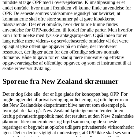
mindste at tage OPP med i overvejelserne. Klimatilpasning er et
andet område, hvor man i fremtiden vil kunne finde anvendelse for
OPP. De seneste somres voldsomme regnskyl har bevir­ket, at
kommunerne skal ofre store summer på at gøre kloakkerne
tidssvarende. Det er et område, hvor der burde kunne findes
anvendelse for OPP-modellen, til fordel for alle parter. Men hvorfor
kun i forbindelse med fysiske anlægsprojekter. Også inden for en
lang række mere videns- og servicebaserede områder vil det være
oplagt at løse offentlige opgaver på en måde, der involverer
ressourcer, der ligger uden for den offentlige sektors normale
domæne. Både til gavn for en stadig mere innovativ og effektiv
opgavevaretagelse af offentlige opgaver, og som et instrument til at
skabe erhvervsudvikling.
Sporene fra New Zealand skræmmer
Det er dog ikke alle, der er lige glade for konceptet bag OPP. For
nogle lugter det af privatisering og udlicitering, og ofte hører man
det New Zealandske eksperiment blive nævnt som eksempel på,
hvor galt det kan gå. New Zealand kørte igennem femten år en
kraftig privatiseringspolitik med det resultat, at den New Zealandske
økonomi blev undermineret og brød sammen, og de seneste
regeringer er begyndt at opkøbe tidligere privatiserede virksomheder
igen. Det er derfor vigtigt at understrege, at OPP ikke skal ses som