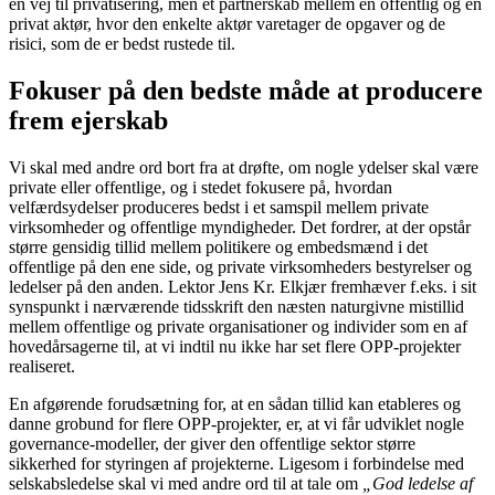
en vej til privatisering, men et partnerskab mellem en offentlig og en
privat aktør, hvor den enkelte aktør varetager de opgaver og de
risici, som de er bedst rustede til.
Fokuser på den bedste måde at producere
frem ejerskab
Vi skal med andre ord bort fra at drøfte, om nogle ydelser skal være
private eller offentlige, og i stedet fokusere på, hvordan
velfærdsydelser produceres bedst i et samspil mellem private
virksom­heder og offentlige myndigheder. Det fordrer, at der opstår
større gensidig tillid mellem politikere og embedsmænd i det
offentlige på den ene side, og private virksomheders bestyrelser og
ledelser på den anden. Lektor Jens Kr. Elkjær fremhæver f.eks. i sit
synspunkt i nærværende tidsskrift den næsten naturgivne mistillid
mellem offentlige og private organisationer og individer som en af
hovedårsagerne til, at vi indtil nu ikke har set flere OPP-projekter
realiseret.
En afgørende forudsætning for, at en sådan tillid kan etableres og
danne grobund for flere OPP-projekter, er, at vi får udviklet nogle
governance-modeller, der giver den offentlige sektor større
sikkerhed for styringen af projekterne. Ligesom i forbindelse med
selskabsledelse skal vi med andre ord til at tale om
„God ledelse af