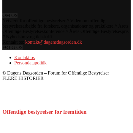
OM OS
Netværk for offentlige bestyrelser // Viden om offentligt
bestyrelsesarbejde fra forskere, organisationer og praktikere // Årets
Offentlige Bestyrelseskonference // Årets Offentlige Bestyrelsespris
// Nyhedsbrev og tidsskrift
Kontakt os:
kontakt@dagensdagsorden.dk
FØLG OS
Kontakt os
Persondatapolitik
© Dagens Dagsorden – Forum for Offentlige Bestyrelser
FLERE HISTORIER
Offentlige bestyrelser for fremtiden