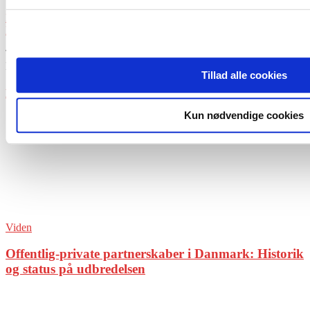
Share
Print
Linkedin
Tidligere artikel
Bestyrelsen – diplomatiets mødested
Næste artikel
Kommunernes forvaltning af ejerskab
Tillad alle cookies
RELATEREDE ARTIKLER
MERE FRA FORFATTEREN
Kun nødvendige cookies
Viden
Offentlig-private partnerskaber i Danmark: Historik
og status på udbredelsen