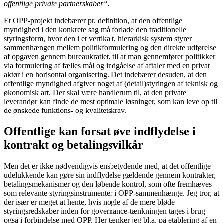
offentlige private partnerskaber“.
Et OPP-projekt indebærer pr. definition, at den offentlige
myndighed i den konkrete sag må forlade den traditionelle
styringsform, hvor den i et vertikalt, hierarkisk system styrer
sammen­hængen mellem politikformulering og den direkte udførelse
af opgaven gennem bureaukratiet, til at man gennemfører politikker
via formulering af fælles mål og indgåelse af aftaler med en privat
aktør i en horisontal organisering. Det indebærer desuden, at den
offentlige myndighed afgiver noget af (detail)styringen af teknisk og
økonomisk art. Der skal være handlerum til, at den private
leverandør kan finde de mest optimale løsninger, som kan leve op til
de ønskede funktions- og kvalitetskrav.
Offentlige kan forsat øve indflydelse i
kontrakt og betalingsvilkår
Men det er ikke nødvendigvis ensbetydende med, at det offentlige
udelukkende kan gøre sin indflydelse gældende gennem kontrakter,
betalingsmekanismer og den løbende kontrol, som ofte fremhæves
som relevante styringsinstrumenter i OPP-sammenhænge. Jeg tror, at
der især er meget at hente, hvis nogle af de mere bløde
styringsredskaber inden for governance-tænkningen tages i brug
også i forbindelse med OPP. Her tænker jeg bl.a. på etablering af en