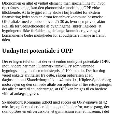
Økonomien er altid et vigtigt element, men specielt lige nu, hvor
riget fattes penge, kan den økonomiske model bag OPP virke
tillokkende. At få bygget en ny skole i høj kvalitet for ekstern
finansiering lyder som en drøm for enhver kommunalbestyrelse.
OPP-aftaler med en løbetid over 25-30 år, hvor den private aktør
skal stå for vedligeholdelse af bygningerne, sikrer ligeledes, at
bygningerne ikke forfalder, og de lange kontrakter giver også
kommunerne bedre muligheder for at budgettere mange år frem i
tiden.
Uudnyttet potentiale i OPP
Der er ingen tvivl om, at der er et endnu uudnyttet potentiale i OPP.
Indtil videre har man i Danmark tænkt OPP som værende
bygningsanlæg, med en mindstepris på 100 mio. kr. Der har dog
været enkelte afvigelser fra dette, såsom opførelsen af en
daginstitution i Skanderborg til kun 42 mio. kr., Kliplev-Sønderborg
motorvejen og den samlede aftale om opførelse af fire retsbygnin­ger,
der alle er med til at understrege, at OPP kan bruges til en bredere
vifte af anlægsopgaver.
Skanderborg Kommune udbød med succes en OPP-opgave til 42
mio. kr., og dermed er der ikke noget til hinder for, næste gang, der
skal opføres en erhvervsskole, et gymnasium eller et museum, i det