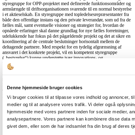
styregruppe for OPP-projektet med definerede funktionsområder og
armslængde til driftsorganisationen svarende til en normal bestyrelse
i et aktieselskab. En styregruppe med topledelsesrepræsentanter fra
både den offentlige instans og den private leverandør, som ud fra de
fælles mål, samt eventuelle visioner og strategier for, hvordan de
opnåede erfaringer skal danne grundlag for nye fælles forretninger,
udelukkende har fokus på det pågældende projekt og det at sikre en
koordinering af de centrale beslutninger horisontalt mellem de
deltagende partnere. Med respekt for en tydelig afgrænsning af
ansvaret i det konkrete projekt, vil en kompetent styregruppe
(„bestyrelse“) kunne understøtte især innovations- og
udviklingsperspektivet i et OPP-projekt.
Anbefalinger til God ledelse af Offentlige Private Partnerskaber vil –
som supplement til de mere formelle standardmodeller, som
foreligger til understøttelse af OPP – kunne bidrage til at løfte såvel
Denne hjemmeside bruger cookies
de samfundsmæssige som de kommercielle perspektiver ved OPP-
projekter.
Vi bruger cookies til at tilpasse vores indhold og annoncer, til 
medier og til at analysere vores trafik. Vi deler også oplysni
TAGS
kommune
hjemmeside med vores partnere inden for sociale medier, a
offentlige private partnerskaber
analysepartnere. Vores partnere kan kombinere disse data m
OPP
givet dem, eller som de har indsamlet fra din brug af deres tj
partnerskab