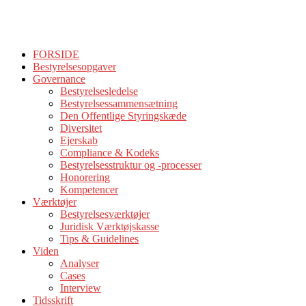
FORSIDE
Bestyrelsesopgaver
Governance
Bestyrelsesledelse
Bestyrelsessammensætning
Den Offentlige Styringskæde
Diversitet
Ejerskab
Compliance & Kodeks
Bestyrelsesstruktur og -processer
Honorering
Kompetencer
Værktøjer
Bestyrelsesværktøjer
Juridisk Værktøjskasse
Tips & Guidelines
Viden
Analyser
Cases
Interview
Tidsskrift