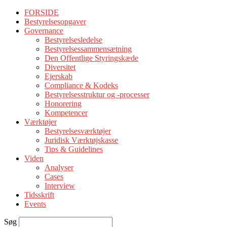
FORSIDE
Bestyrelsesopgaver
Governance
Bestyrelsesledelse
Bestyrelsessammensætning
Den Offentlige Styringskæde
Diversitet
Ejerskab
Compliance & Kodeks
Bestyrelsesstruktur og -processer
Honorering
Kompetencer
Værktøjer
Bestyrelsesværktøjer
Juridisk Værktøjskasse
Tips & Guidelines
Viden
Analyser
Cases
Interview
Tidsskrift
Events
Søg