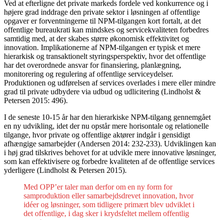
Ved at efterligne det private markeds fordele ved konkurrence og i
højere grad inddrage den private sektor i løsningen af offentlige
opgaver er forventningerne til NPM-tilgangen kort fortalt, at det
offentlige bureaukrati kan mindskes og servicekvaliteten forbedres
samtidig med, at der skabes større økonomisk effektivitet og
innovation. Implikationerne af NPM-tilgangen er typisk et mere
hierarkisk og transaktionelt styringsperspektiv, hvor det offentlige
har det overordnede ansvar for finansiering, planlægning,
monitorering og regulering af offentlige serviceydelser.
Produktionen og udførelsen af services overlades i mere eller mindre
grad til private udbydere via udbud og udlicitering (Lindholst &
Petersen 2015: 496).
I de seneste 10-15 år har den hierarkiske NPM-tilgang gennemgået
en ny udvikling, idet der nu opstår mere horisontale og relationelle
tilgange, hvor private og offentlige aktører indgår i gensidigt
afhængige samarbejder (Andersen 2014: 232-233). Udviklingen kan
i høj grad tilskrives behovet for at udvikle mere innovative løsninger,
som kan effektivisere og forbedre kvaliteten af de offentlige services
yderligere (Lindholst & Petersen 2015).
Med OPP’er taler man derfor om en ny form for
samproduktion eller samarbejdsdrevet innovation, hvor
idéer og løsninger, som tidligere primært blev udviklet i
det offentlige, i dag sker i krydsfeltet mellem offentlig