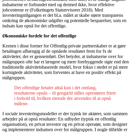
indsatserne er forbundet med og dermed ikke, hvor effektive
jobcentrene er (Folketingets Statsrevisorer 2018). Med
investeringstilgangen er det bl.a. målet at skabe større transparens
omkring de økonomiske udgifter og potentielle besparelser, som en
indsats kan opnå for det offentlige.
Økonomiske fordele for det offentlige
Kernen i disse former for Offentlig-private partnerskaber er at gøre
betalingen afhængig af de opnåede resultater frem for fx de
aktiviteter, der er gennemført. Det betyder, at indsatserne over for
målgruppen ofte har et længere og mere forebyggende sigte end den
traditionelle aktivitetsbaserede model, hvor fokus i stedet er på mere
kortsigtede aktiviteter, som forventes at have en positiv effekt på
målgruppen.
Det offentlige betaler altså kun i det omfang,
resultaterne opnås – til gengæld stilles operatøren friere
i forhold til, hvilken metode der anvendes til at opnå
målene.
I sociale investeringsmodeller er der typisk tre aktører, som sammen
arbejder på at opnå resultater: En udbyder (typisk en offentlig
organisation), en privat investor og en privat operatør, som designer
og implementerer indsatsen over for målgruppen. I nogle tilfælde er