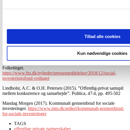
Bond skal sikre job og uddannelse til psykisk sårbare ledige og
udsatte.
https://densocialekapitalfond.dk/nyheder/ny-
investeringsocial-impact-bond-skal-sikre-job-uddannelse-til-psykisk-
sarbare-ledige
Dansk Industri (2021). For tredje år i træk falder det offentlige-
private samarbejde i kommunerne.
Tillad alle cookies
https://www.danskindustri.dk/offentlig-
privatsamarbejde/analyser/arkivmappe—
analyser/analysearkiv/2021/4/for-tredje-ar-i-trak-falder-det-
offentlige-private-samarbejde-i-kommunerne/
Kun nødvendige cookies
Finansministeriet (2018). Den Sociale Investeringsfond er vedtaget i
Folketinget.
https://www.fm.dk/nyheder/pressemeddelelser/2018/12/social-
investeringsfond-vedtaget
Lindholst, A.C. & O.H. Petersen (2015). ”Offentlig-privat samspil
mellem konkurrence og samarbejde”. Politica, 47:4, pp. 495-502
Mandag Morgen (2017). Kommunalt gennembrud for sociale
investeringer.
https://www.mm.dk/artikel/kommunalt-gennembrud-
for-sociale-investeringer
TAGS
offentlige private partnerskaber