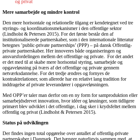
og privat
Mere samarbejde og mindre kontrol
Den mere horisontale og relationelle tilgang er kendetegnet ved tre
styrings- og koordinationsmekanismer i den offentlige sektor
(Lindholst & Petersen 2015). For det første består den af
institutionaliserede partnerskaber, som i den internationale litteratur
betegnes ’public-private partnerships’ (PPP) – på dansk Offentlig-
private partnerskaber. Her innoveres både organiseringen og
ansvarsfordelingen mellem det offentlige og private. For det andet
er det med til at skabe mere horisontal styring, samarbejde og
opgaveløsning på tværs af det offentlige og private gennem
netværksdannelse. For det tredje ændres og fornyes de
kontraktrelationer, som allerede har en relativt lang tradition for
inddragelse af private leverandører i opgaveløsningen.
Med OPP’er taler man derfor om en ny form for samproduktion eller
samarbejdsdrevet innovation, hvor idéer og løsninger, som tidligere
primært blev udviklet i det offentlige, i dag sker i krydsfeltet mellem
offentlig og privat (Lindholst & Petersen 2015).
Status på udviklingen
Der findes ingen total opgørelse over antallet af offentlig-private
partnerskaber i Danmark. Det hænger naturligvis sammen med, at