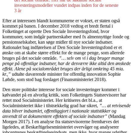
investeringsmodeller vundet indpas inden for de seneste
3 år
Efter at interessen blandt kommunerne er vokset, er staten også
kommet på banen. I december 2018 vedtog et bredt flertal i
Folketinget at oprette Den Sociale Investeringsfond, hvor
kommuner, som indgår partnerskaber med fx almennyttige fonde og
pensionsselskaber, kan søge midler til nye sociale indsatser.
Rationalet bag indførelsen af Den Sociale Investeringsfond er et
ønske om at skabe større effekt for de mange penge, som allerede
bruges på det sociale område.
”… selv om vi i dag bruger mange
penge på offentlige indsatser, har de desværre ikke altid den ønskede
effekt.
Alene på socialområdet bruges der årligt omkring 45 mia.
kr.,”
udtalte daværende minister for offentlig innovation Sophie
Løhde, som stod bag forslaget (Finansministeriet 2018).
Den store politiske interesse for sociale investeringer kommer i
kølvandet på en alvorlig kritik, som Folketingets Statsrevisorer har
rettet mod Socialministeriet. Her kritiseres det bl.a., at
Socialministeriet ikke i tilstrækkelig grad har sikret,
”… at retvisende
data bliver indsamlet,
offentliggjort i nationale statistikker og
anvendt til at dokumentere effekten af sociale indsatser”
(Mandag
Morgen 2017). I en analyse fra statsrevisorerne fremhæves det
ligeledes, at Beskæftigelsesministeriet overvåger og analyserer
jobcentrenes beskæftigelsesindsats, men ikke, hvor mange udgifter