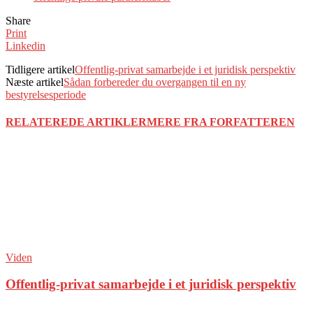
Share
Print
Linkedin
Tidligere artikel
Offentlig-privat samarbejde i et juridisk perspektiv
Næste artikel
Sådan forbereder du overgangen til en ny
bestyrelsesperiode
RELATEREDE ARTIKLER
MERE FRA FORFATTEREN
Viden
Offentlig-privat samarbejde i et juridisk perspektiv