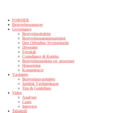
FORSIDE
Bestyrelsesopgaver
Governance
Bestyrelsesledelse
Bestyrelsessammensætning
Den Offentlige Styringskæde
Diversitet
Ejerskab
Compliance & Kodeks
Bestyrelsesstruktur og -processer
Honorering
Kompetencer
Værktøjer
Bestyrelsesværktøjer
Juridisk Værktøjskasse
Tips & Guidelines
Viden
Analyser
Cases
Interview
Tidsskrift