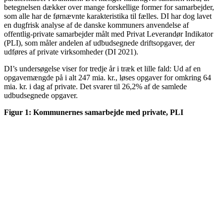
betegnelsen dækker over mange forskellige former for samarbejder,
som alle har de førnævnte karakteristika til fælles. DI har dog lavet
en dugfrisk analyse af de danske kommuners anvendelse af
offentlig-private samarbejder målt med Privat Leverandør Indikator
(PLI), som måler andelen af udbudsegnede driftsopgaver, der
udføres af private virksomheder (DI 2021).
DI’s undersøgelse viser for tredje år i træk et lille fald: Ud af en
opgavemængde på i alt 247 mia. kr., løses opgaver for omkring 64
mia. kr. i dag af private. Det svarer til 26,2% af de samlede
udbudsegnede opgaver.
Figur 1: Kommunernes samarbejde med private, PLI