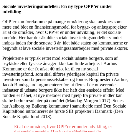
Sociale investeringsmodeller: En ny type OPP’er under
udvikling
OPP’er kan forekomme på mange områder og skal anskues som
mere end blot en finansieringsmodel for bygge- og anlægsprojekter.
Et af de områder, hvor OPP’er er under udvikling, er det sociale
område. Her har de såkaldte sociale investeringsmodeller vundet
indpas inden for de seneste 3 år, idet både staten og kommunerne er
begyndt at lave sociale investeringssamarbejder med private aktører.
Projekterne er typisk rettet mod socialt udsatte borgere, som af
psykiske eller fysiske årsager ikke kan finde arbejde. I Aarhus
Kommune er der fx afsat 40 mio. kr. til en ny social
investeringsfond, som skal tilføres yderligere kapital fra private
investorer som fx pensionsselskaber og fonde. Borgmester i Aarhus,
Jacob Bundsgaard argumenterer for, at flere af de nuværende
indsatser til udsatte borgere ikke har haft den ønskede effekt. Med
fonden er håbet, at nye metoder med hjælp fra private midler kan
skabe bedre resultater på området (Mandag Morgen 2017). Senest
har Aalborg og Ballerup kommuner i samarbejde med Den Sociale
Kapitalfond introduceret de første SIB-projekter i Danmark (Den
Sociale Kapitalfond 2018).
Et af de områder, hvor OPP’er er under udvikling, er
det sociale område. Her har de såkaldte sociale