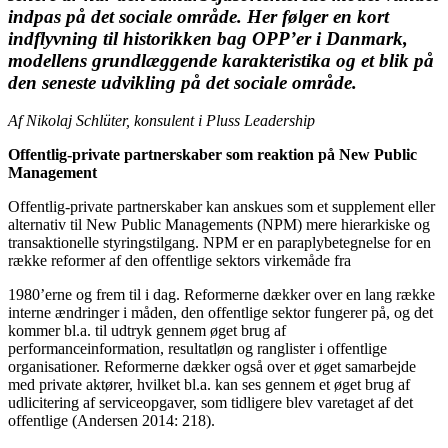
indpas på det sociale område. Her følger en kort
indflyvning til historikken bag OPP’er i Danmark,
modellens grundlæggende karakteristika og et blik på
den seneste udvikling på det sociale område.
Af Nikolaj Schlüter, konsulent i Pluss Leadership
Offentlig-private partnerskaber som reaktion på New Public
Management
Offentlig-private partnerskaber kan anskues som et supplement eller
alternativ til New Public Managements (NPM) mere hierarkiske og
transaktionelle styringstilgang. NPM er en paraplybetegnelse for en
række reformer af den offentlige sektors virkemåde fra
1980’erne og frem til i dag. Reformerne dækker over en lang række
interne ændringer i måden, den offentlige sektor fungerer på, og det
kommer bl.a. til udtryk gennem øget brug af
performanceinformation, resultatløn og ranglister i offentlige
organisationer. Reformerne dækker også over et øget samarbejde
med private aktører, hvilket bl.a. kan ses gennem et øget brug af
udlicitering af serviceopgaver, som tidligere blev varetaget af det
offentlige (Andersen 2014: 218).