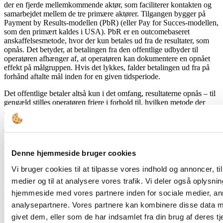
der en fjerde mellemkommende aktør, som faciliterer kontakten og
samarbejdet mellem de tre primære aktører. Tilgangen bygger på
Payment by Results-modellen (PbR) (eller Pay for Succes-modellen,
som den primært kaldes i USA). PbR er en outcomebaseret
anskaffelsesmetode, hvor der kun betales ud fra de resultater, som
opnås. Det betyder, at betalingen fra den offentlige udbyder til
operatøren afhænger af, at operatøren kan dokumentere en opnået
effekt på målgruppen. Hvis det lykkes, falder betalingen ud fra på
forhånd aftalte mål inden for en given tidsperiode.
Det offentlige betaler altså kun i det omfang, resultaterne opnås – til
gengæld stilles operatøren friere i forhold til, hvilken metode der
anvendes til at opnå målene. Den økonomiske risiko ved at teste nye
indsatser flyttes altså i teorien væk fra det offentlige og over på
operatøren med PbR-modellen.
Litteraturliste
Denne hjemmeside bruger cookies
Andersen, S.C. (2014). ”Udviklingen i de forvaltningspolitiske
Vi bruger cookies til at tilpasse vores indhold og annoncer, til 
rationaler”, pp. 218-235 i Blom-Hansen, J., P.M. Christiansen, T.
medier og til at analysere vores trafik. Vi deler også oplysni
Pallesen og S. Serritzlew (red.) (2014). Offentlig Forvaltning – et
politologisk perspektiv, København: Hans Reitzels Forlag, 1.
hjemmeside med vores partnere inden for sociale medier, a
udgave
analysepartnere. Vores partnere kan kombinere disse data m
Den Sociale Kapitalfond (2018). Ny investering: Social Impact
givet dem, eller som de har indsamlet fra din brug af deres tj