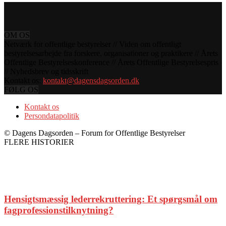
OM OS
Netværk for offentlige bestyrelser // Viden om offentligt
bestyrelsesarbejde fra forskere, organisationer og praktikere // Årets
Offentlige Bestyrelseskonference // Årets Offentlige Bestyrelsespris
// Nyhedsbrev og tidsskrift
Kontakt os:
kontakt@dagensdagsorden.dk
FØLG OS
Kontakt os
Persondatapolitik
© Dagens Dagsorden – Forum for Offentlige Bestyrelser
FLERE HISTORIER
Hensigtsmæssig lederrekruttering: Et spørgsmål om
fagprofessionstilknytning?