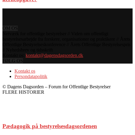
OM OS
Netværk for offentlige bestyrelser // Viden om offentligt
bestyrelsesarbejde fra forskere, organisationer og praktikere // Årets
Offentlige Bestyrelseskonference // Årets Offentlige Bestyrelsespris
// Nyhedsbrev og tidsskrift
Kontakt os:
kontakt@dagensdagsorden.dk
FØLG OS
Kontakt os
Persondatapolitik
© Dagens Dagsorden – Forum for Offentlige Bestyrelser
FLERE HISTORIER
Pædagogik på bestyrelsesdagsordenen