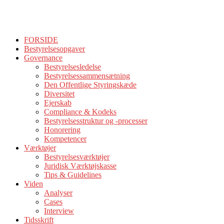
FORSIDE
Bestyrelsesopgaver
Governance
Bestyrelsesledelse
Bestyrelsessammensætning
Den Offentlige Styringskæde
Diversitet
Ejerskab
Compliance & Kodeks
Bestyrelsesstruktur og -processer
Honorering
Kompetencer
Værktøjer
Bestyrelsesværktøjer
Juridisk Værktøjskasse
Tips & Guidelines
Viden
Analyser
Cases
Interview
Tidsskrift