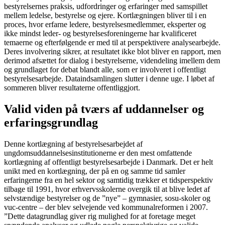
bestyrelsernes praksis, udfordringer og erfaringer med samspillet
mellem ledelse, bestyrelse og ejere. Kortlægningen bliver til i en
proces, hvor erfarne ledere, bestyrelsesmedlemmer, eksperter og
ikke mindst leder- og bestyrelsesforeningerne har kvalificeret
temaerne og efterfølgende er med til at perspektivere analysearbejde.
Deres involvering sikrer, at resultatet ikke blot bliver en rapport, men
derimod afsættet for dialog i bestyrelserne, videndeling imellem dem
og grundlaget for debat blandt alle, som er involveret i offentligt
bestyrelsesarbejde. Dataindsamlingen slutter i denne uge. I løbet af
sommeren bliver resultaterne offentliggjort.
Valid viden på tværs af uddannelser og
erfaringsgrundlag
Denne kortlægning af bestyrelsesarbejdet af
ungdomsuddannelsesinstitutionerne er den mest omfattende
kortlægning af offentligt bestyrelsesarbejde i Danmark. Det er helt
unikt med en kortlægning, der på en og samme tid samler
erfaringerne fra en hel sektor og samtidig trækker et tidsperspektiv
tilbage til 1991, hvor erhvervsskolerne overgik til at blive ledet af
selvstændige bestyrelser og de ”nye” – gymnasier, sosu-skoler og
vuc-centre – der blev selvejende ved kommunalreformen i 2007.
”Dette datagrundlag giver rig mulighed for at foretage meget