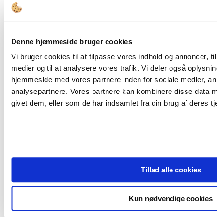
Share
Print
Linkedin
Tidligere artikel
Sidste chance for tilmelding til Årets Offentlige
Denne hjemmeside bruger cookies
Bestyrelseskonference
Næste artikel
Inspiration, viden og en rigtig god oplevelse
Vi bruger cookies til at tilpasse vores indhold og annoncer, til 
medier og til at analysere vores trafik. Vi deler også oplysni
RELATEREDE ARTIKLER
MERE FRA FORFATTEREN
hjemmeside med vores partnere inden for sociale medier, a
analysepartnere. Vores partnere kan kombinere disse data m
givet dem, eller som de har indsamlet fra din brug af deres tj
Bestyrelsesopgaver
Tillad alle cookies
Er kulturbestyrelserne bæredygtige?
Kun nødvendige cookies