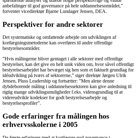
spændende analyser og udlede nogle perspektivrige og valide
anbefalinger til god governance på hele uddannelsesområdet,”
forventer vicedirektør Bjarne Lundager Jensen, DEA.
Perspektiver for andre sektorer
Det systematiske og omfattende arbejde om udviklingen af
kortlægningsmetoderne kan overføres til andre offentlige
bestyrelsesområder.
”Hvis målingerne bliver gentaget i alle sektorer med offentlige
bestyrelser, kan det give en helt unik viden om, hvor såvel offentligt
bestyrelsesarbejdet har bevæget sig hen som et faktuelt grundlag for
idéudvikling på tværs af sektorerne,” siger direktør Jørgen Ulrik
Jensen, Pluss Leadership og fortsætter: ”Men alene denne
dybdeborende måling i uddannelsessektoren kan give anledning til
rigtig mange udviklingsmuligheder f.eks. vidensgrundlag til at
videreudvikle kodekser for godt bestyrelsesarbejde og
bestyrelsesprofiler”.
Gode erfaringer fra målingen hos
erhvervsskolerne i 2005
De første erfaringer med at kortlægge god governance i