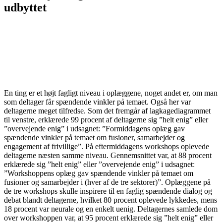
udbyttet
En ting er et højt fagligt niveau i oplæggene, noget andet er, om man
som deltager får spændende vinkler på temaet. Også her var
deltagerne meget tilfredse. Som det fremgår af lagkagediagrammet
til venstre, erklærede 99 procent af deltagerne sig ”helt enig” eller
”overvejende enig” i udsagnet: ”Formiddagens oplæg gav
spændende vinkler på temaet om fusioner, samarbejder og
engagement af frivillige”. På eftermiddagens workshops oplevede
deltagerne næsten samme niveau. Gennemsnittet var, at 88 procent
erklærede sig ”helt enig” eller ”overvejende enig” i udsagnet:
”Workshoppens oplæg gav spændende vinkler på temaet om
fusioner og samarbejder i (hver af de tre sektorer)”. Oplæggene på
de tre workshops skulle inspirere til en faglig spændende dialog og
debat blandt deltagerne, hvilket 80 procent oplevede lykkedes, mens
18 procent var neurale og en enkelt uenig. Deltagernes samlede dom
over workshoppen var, at 95 procent erklærede sig ”helt enig” eller