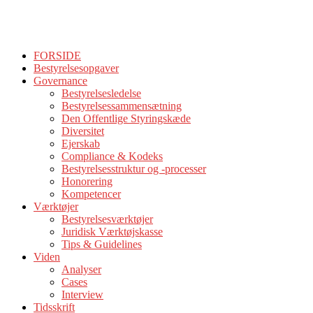
FORSIDE
Bestyrelsesopgaver
Governance
Bestyrelsesledelse
Bestyrelsessammensætning
Den Offentlige Styringskæde
Diversitet
Ejerskab
Compliance & Kodeks
Bestyrelsesstruktur og -processer
Honorering
Kompetencer
Værktøjer
Bestyrelsesværktøjer
Juridisk Værktøjskasse
Tips & Guidelines
Viden
Analyser
Cases
Interview
Tidsskrift