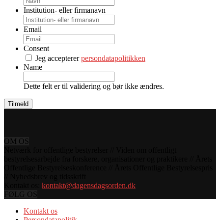
Institution- eller firmanavn
Email
Consent
Jeg accepterer
persondatapolitikken
Name
Dette felt er til validering og bør ikke ændres.
OM OS
Netværk for offentlige bestyrelser // Viden om offentligt
bestyrelsesarbejde fra forskere, organisationer og praktikere // Årets
Offentlige Bestyrelseskonference // Årets Offentlige Bestyrelsespris
// Nyhedsbrev og tidsskrift
Kontakt os:
kontakt@dagensdagsorden.dk
FØLG OS
Kontakt os
Persondatapolitik