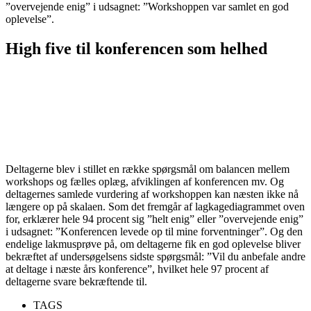
”overvejende enig” i udsagnet: ”Workshoppen var samlet en god
oplevelse”.
High five til konferencen som helhed
Deltagerne blev i stillet en række spørgsmål om balancen mellem
workshops og fælles oplæg, afviklingen af konferencen mv. Og
deltagernes samlede vurdering af workshoppen kan næsten ikke nå
længere op på skalaen. Som det fremgår af lagkagediagrammet oven
for, erklærer hele 94 procent sig ”helt enig” eller ”overvejende enig”
i udsagnet: ”Konferencen levede op til mine forventninger”. Og den
endelige lakmusprøve på, om deltagerne fik en god oplevelse bliver
bekræftet af undersøgelsens sidste spørgsmål: ”Vil du anbefale andre
at deltage i næste års konference”, hvilket hele 97 procent af
deltagerne svare bekræftende til.
TAGS