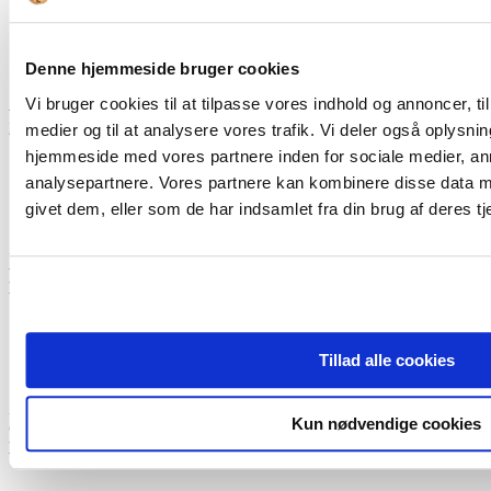
Denne hjemmeside bruger cookies
Skab vinderbestyrelsen i forsynings- og
Vi bruger cookies til at tilpasse vores indhold og annoncer, til 
infrastruktursektoren
medier og til at analysere vores trafik. Vi deler også oplysni
hjemmeside med vores partnere inden for sociale medier, a
analysepartnere. Vores partnere kan kombinere disse data m
givet dem, eller som de har indsamlet fra din brug af deres tj
Udvikling af de selvejende institutioner og offentlige
virksomheder!
Tillad alle cookies
Bonus forløser energi og giver retning i
Kun nødvendige cookies
virksomheden