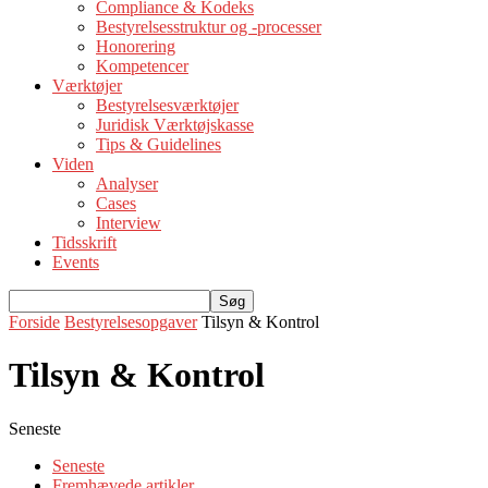
Compliance & Kodeks
Bestyrelsesstruktur og -processer
Honorering
Kompetencer
Værktøjer
Bestyrelsesværktøjer
Juridisk Værktøjskasse
Tips & Guidelines
Viden
Analyser
Cases
Interview
Tidsskrift
Events
Forside
Bestyrelsesopgaver
Tilsyn & Kontrol
Tilsyn & Kontrol
Seneste
Seneste
Fremhævede artikler