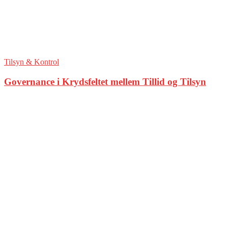
Tilsyn & Kontrol
Governance i Krydsfeltet mellem Tillid og Tilsyn