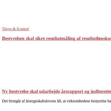
Tilsyn & Kontrol
Bestyrelsen skal sikre resultatmåling af resultatlønsk
Ny bestyrelse skal udarbejde årsrapport og indberette
Det fremgår af årsregnskabslovens §8, at virksomhedens bestyrelse har 