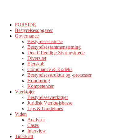
FORSIDE
Bestyrelsesopgaver
Governance
Bestyrelsesledelse
Bestyrelsessammensætning
Den Offentlige Styringskæde
Diversitet
Ejerskab
Compliance & Kodeks
Bestyrelsesstruktur og -processer
Honorering
Kompetencer
Værktøjer
Bestyrelsesværktøjer
Juridisk Værktøjskasse
Tips & Guidelines
Viden
Analyser
Cases
Interview
Tidsskrift