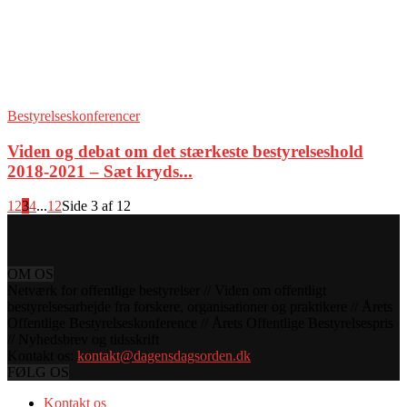
Bestyrelseskonferencer
Viden og debat om det stærkeste bestyrelseshold
2018-2021 – Sæt kryds...
1
2
3
4
...
12
Side 3 af 12
OM OS
Netværk for offentlige bestyrelser // Viden om offentligt
bestyrelsesarbejde fra forskere, organisationer og praktikere // Årets
Offentlige Bestyrelseskonference // Årets Offentlige Bestyrelsespris
// Nyhedsbrev og tidsskrift
Kontakt os:
kontakt@dagensdagsorden.dk
FØLG OS
Kontakt os