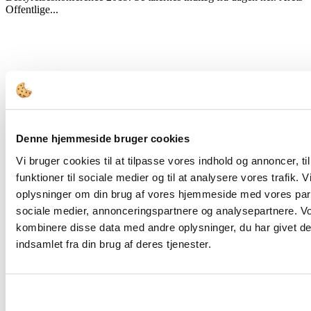
Offentlige...
Bestyrelsesopgaver
Denne hjemmeside bruger cookies
Vi bruger cookies til at tilpasse vores indhold og annoncer, til
Bestyrelsens samspil med ledelsen om strategi og
opfølgning
funktioner til sociale medier og til at analysere vores trafik. 
oplysninger om din brug af vores hjemmeside med vores part
Et centralt tema i bestyrelsens samspil med ledelsen er samarbejdet
sociale medier, annonceringspartnere og analysepartnere. V
om strategiudvikling samt opfølgning på mål og strategi. Derfor
kombinere disse data med andre oplysninger, du har givet de
stilles der skarpt på dette...
indsamlet fra din brug af deres tjenester.