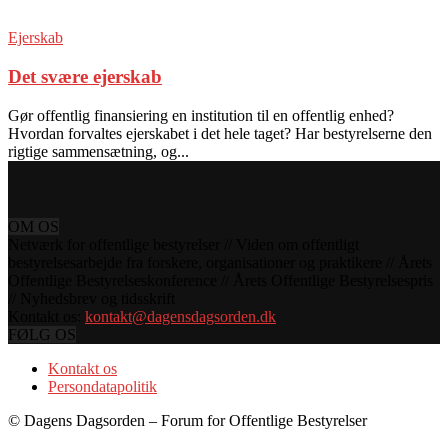
Ejerskab
Det svære ejerskab
Gør offentlig finansiering en institution til en offentlig enhed?
Hvordan forvaltes ejerskabet i det hele taget? Har bestyrelserne den
rigtige sammensætning, og...
OM OS
Netværk for offentlige bestyrelser // Viden om offentligt
bestyrelsesarbejde fra forskere, organisationer og praktikere // Årets
Offentlige Bestyrelseskonference // Årets Offentlige Bestyrelsespris
// Nyhedsbrev og tidsskrift
Kontakt os:
kontakt@dagensdagsorden.dk
FØLG OS
Kontakt os
Persondatapolitik
© Dagens Dagsorden – Forum for Offentlige Bestyrelser