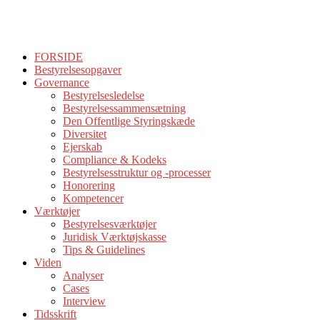
FORSIDE
Bestyrelsesopgaver
Governance
Bestyrelsesledelse
Bestyrelsessammensætning
Den Offentlige Styringskæde
Diversitet
Ejerskab
Compliance & Kodeks
Bestyrelsesstruktur og -processer
Honorering
Kompetencer
Værktøjer
Bestyrelsesværktøjer
Juridisk Værktøjskasse
Tips & Guidelines
Viden
Analyser
Cases
Interview
Tidsskrift