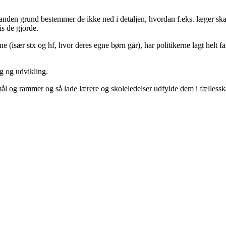
er anden grund bestemmer de ikke ned i detaljen, hvordan f.eks. læger ska
vis de gjorde.
(især stx og hf, hvor deres egne børn går), har politikerne lagt helt fa
ng og udvikling.
l og rammer og så lade lærere og skoleledelser udfylde dem i fæl­lessk