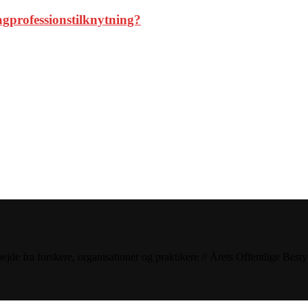
agprofessionstilknytning?
bejde fra forskere, organisationer og praktikere // Årets Offentlige Bes