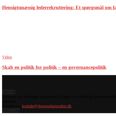
Hensigtsmæssig lederrekruttering: Et spørgsmål om f
Viden
Skab en politik for politik – en governancepolitik
OM OS
Netværk for offentlige bestyrelser // Viden om offentligt bestyrelsesar
tidsskrift
Kontakt os:
kontakt@dagensdagsorden.dk
FØLG OS