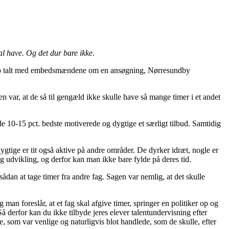
al have. Og det dur bare ikke.
netop talt med embedsmændene om en ansøgning, Nørresundby
n var, at de så til gengæld ikke skulle have så mange timer i et andet
 de 10-15 pct. bedste motiverede og dygtige et særligt tilbud. Samtidig
dygtige er tit også aktive på andre områder. De dyrker idræt, nogle er
dig udvikling, og derfor kan man ikke bare fylde på deres tid.
n at tage timer fra andre fag. Sagen var nemlig, at det skulle
 man foreslår, at et fag skal afgive timer, springer en politiker op og
Så derfor kan du ikke tilbyde jeres elever talentundervis­ning efter
ne, som var venlige og naturligvis blot handlede, som de skulle, efter