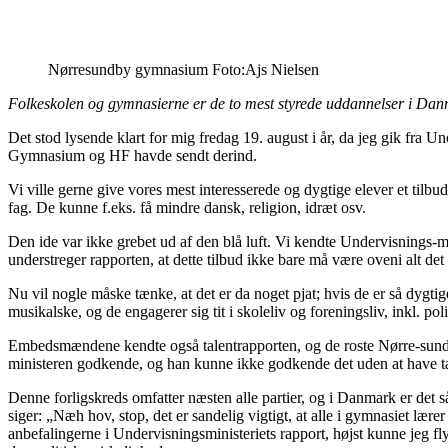
Nørresundby gymnasium Foto:Ajs Nielsen
Folkeskolen og gymnasierne er de to mest styrede uddannelser i Danmar
Det stod lysende klart for mig fredag 19. august i år, da jeg gik f
Gymnasium og HF havde sendt derind.
Vi ville gerne give vores mest interesserede og dygtige elever et tilbu
fag. De kunne f.eks. få mindre dansk, religion, idræt osv.
Den ide var ikke grebet ud af den blå luft. Vi kendte Undervisnings-min
understreger rapporten, at dette tilbud ikke bare må være oveni alt det 
Nu vil nogle måske tænke, at det er da noget pjat; hvis de er så dyg­ti
musikalske, og de engagerer sig tit i skoleliv og foreningsliv, inkl. po
Embedsmændene kendte også talentrapporten, og de roste Nørre-sundby
ministeren godkende, og han kunne ikke godkende det uden at have ta
Denne forligskreds omfatter næsten alle partier, og i Danmark er det såd
siger: „Næh hov, stop, det er sandelig vigtigt, at alle i gymnasiet lære
anbefalingerne i Undervisningsministeriets rapport, højst kunne jeg fly