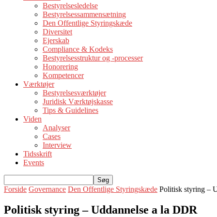
Bestyrelsesledelse
Bestyrelsessammensætning
Den Offentlige Styringskæde
Diversitet
Ejerskab
Compliance & Kodeks
Bestyrelsesstruktur og -processer
Honorering
Kompetencer
Værktøjer
Bestyrelsesværktøjer
Juridisk Værktøjskasse
Tips & Guidelines
Viden
Analyser
Cases
Interview
Tidsskrift
Events
Forside
Governance
Den Offentlige Styringskæde
Politisk styring –
Politisk styring – Uddannelse a la DDR