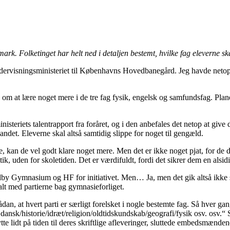
k. Folketinget har helt ned i detaljen bestemt, hvilke fag eleverne sk
ra Undervisningsministeriet til Københavns Hovedbanegård. Jeg havde 
d om at lære noget mere i de tre fag fysik, engelsk og samfundsfag. Plane
isteriets talentrapport fra foråret, og i den anbefales det netop at give
andet. Eleverne skal altså samtidig slippe for noget til gengæld.
ge, kan de vel godt klare noget mere. Men det er ikke noget pjat, for de 
litik, uden for skoletiden. Det er værdifuldt, fordi det sikrer dem en alsi
 Gymnasium og HF for initiativet. Men… Ja, men det gik altså ikke såda
lt med partierne bag gymnasieforliget.
an, at hvert parti er særligt forelsket i nogle bestemte fag. Så hver gang
r dansk/historie/idræt/religion/oldtidskundskab/geografi/fysik osv. osv.“ 
tte lidt på tiden til deres skriftlige afleveringer, sluttede embedsmænde