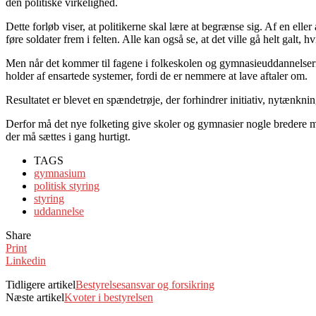
den politiske virkelighed.
Dette forløb viser, at politikerne skal lære at begrænse sig. Af en ell
føre soldater frem i felten. Alle kan også se, at det ville gå helt galt, h
Men når det kommer til fagene i folkeskolen og gymnasieuddannel­serne 
holder af ensartede systemer, fordi de er nemmere at lave aftaler om.
Resultatet er blevet en spændetrøje, der forhindrer initiativ, nytænk­ni
Derfor må det nye folketing give skoler og gymnasier nogle bredere må
der må sættes i gang hurtigt.
TAGS
gymnasium
politisk styring
styring
uddannelse
Share
Print
Linkedin
Tidligere artikel
Bestyrelsesansvar og forsikring
Næste artikel
Kvoter i bestyrelsen