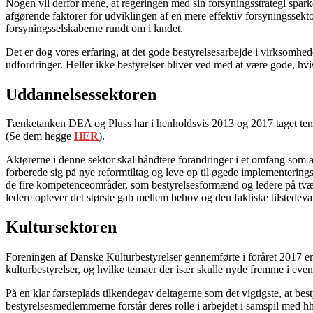
Nogen vil derfor mene, at regeringen med sin forsyningsstrategi spark
afgørende faktorer for udviklingen af en mere effektiv forsyningssektor
forsyningsselskaberne rundt om i landet.
Det er dog vores erfaring, at det gode bestyrelsesarbejde i virksomhe
udfordringer. Heller ikke bestyrelser bliver ved med at være gode, hvis
Uddannelsessektoren
Tænketanken DEA og Pluss har i henholdsvis 2013 og 2017 taget tempe
(Se dem hegge
HER
).
Aktørerne i denne sektor skal håndtere forandringer i et omfang som ald
forberede sig på nye reformtiltag og leve op til øgede implementering
de fire kompetenceområder, som bestyrelsesformænd og ledere på tværs
ledere oplever det største gab mellem behov og den faktiske tilstedev
Kultursektoren
Foreningen af Danske Kulturbestyrelser gennemførte i foråret 2017 en 
kulturbestyrelser, og hvilke temaer der især skulle nyde fremme i even
På en klar førsteplads tilkendegav deltagerne som det vigtigste, at best
bestyrelsesmedlemmerne forstår deres rolle i arbejdet i samspil med h