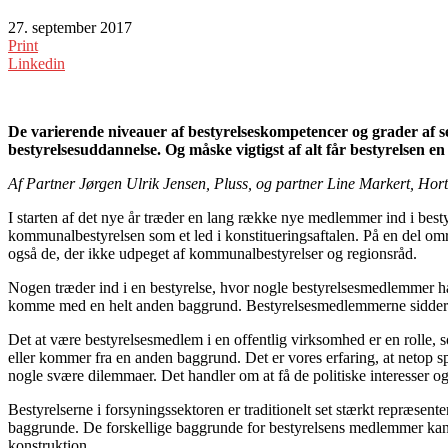
27. september 2017
Print
Linkedin
De varierende niveauer af bestyrelseskompetencer og grader af sek
bestyrelsesuddannelse. Og måske vigtigst af alt får bestyrelsen en 
Af Partner Jørgen Ulrik Jensen, Pluss, og partner Line Markert, Hort
I starten af det nye år træder en lang række nye medlemmer ind i best
kommunalbestyrelsen som et led i konstitueringsaftalen. På en del om
også de, der ikke udpeget af kommunalbestyrelser og regionsråd.
Nogen træder ind i en bestyrelse, hvor nogle bestyrelsesmedlemmer har
komme med en helt anden baggrund. Bestyrelsesmedlemmerne sidder m
Det at være bestyrelsesmedlem i en offentlig virksomhed er en rolle, 
eller kommer fra en anden baggrund. Det er vores erfaring, at netop spæ
nogle svære dilemmaer. Det handler om at få de politiske interesser og
Bestyrelserne i forsyningssektoren er traditionelt set stærkt repræsente
baggrunde. De forskellige baggrunde for bestyrelsens medlemmer kan 
konstruktion.