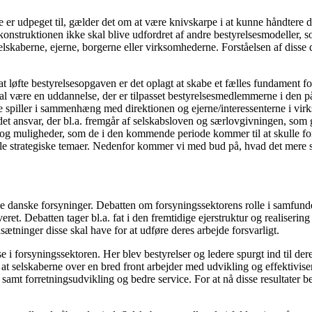
e er udpeget til, gælder det om at være knivskarpe i at kunne håndtere 
nstruktionen ikke skal blive udfordret af andre bestyrelsesmodeller, so
selskaberne, ejerne, borgerne eller virksomhederne. Forståelsen af disse 
løfte bestyrelsesopgaven er det oplagt at skabe et fælles fundament fo
kal være en uddannelse, der er tilpasset bestyrelsesmedlemmerne i den 
e spiller i sammenhæng med direktionen og ejerne/interessenterne i virk
det ansvar, der bl.a. fremgår af selskabsloven og særlovgivningen, som g
er og muligheder, som de i den kommende periode kommer til at skulle forh
e strategiske temaer. Nedenfor kommer vi med bud på, hvad det mere spe
e danske forsyninger. Debatten om forsyningssektorens rolle i samfunde
t. Debatten tager bl.a. fat i den fremtidige ejerstruktur og realisering
ninger disse skal have for at udføre deres arbejde forsvarligt.
orsyningssektoren. Her blev bestyrelser og ledere spurgt ind til deres 
t selskaberne over en bred front arbejder med udvikling og effektiviseri
samt forretningsudvikling og bedre service. For at nå disse resultater be