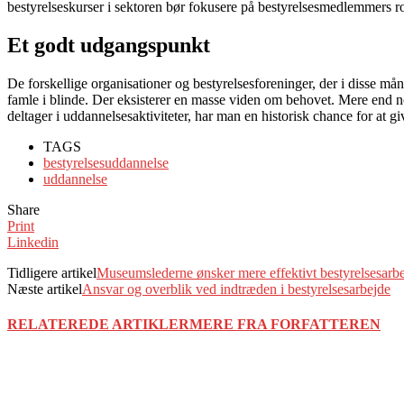
bestyrelseskurser i sektoren bør fokusere på bestyrelsesmedlemmers rol
Et godt udgangspunkt
De forskellige organisationer og bestyrelsesforeninger, der i disse mån
famle i blinde. Der eksisterer en masse viden om behovet. Mere end nog
deltager i uddannelsesaktiviteter, har man en historisk chance for at g
TAGS
bestyrelsesuddannelse
uddannelse
Share
Print
Linkedin
Tidligere artikel
Museumslederne ønsker mere effektivt bestyrelsesarb
Næste artikel
Ansvar og overblik ved indtræden i bestyrelsesarbejde
RELATEREDE ARTIKLER
MERE FRA FORFATTEREN