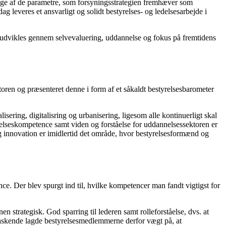
mange af de parametre, som forsyningsstrategien fremhæver som
g leveres et ansvarligt og solidt bestyrelses- og ledelsesarbejde i
og udvikles gennem selvevaluering, uddannelse og fokus på fremtidens
en og præsenteret denne i form af et såkaldt bestyrelsesbarometer
sering, digitalisring og urbanisering, ligesom alle kontinuerligt skal
delseskompetence samt viden og forståelse for uddannelsessektoren er
g innovation er imidlertid det område, hvor bestyrelsesformænd og
e. Der blev spurgt ind til, hvilke kompetencer man fandt vigtigst for
en strategisk. God sparring til lederen samt rolleforståelse, dvs. at
rraskende lagde bestyrelsesmedlemmerne derfor vægt på, at