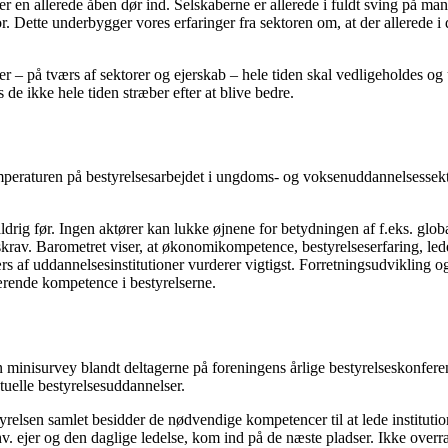
er en allerede åben dør ind. Selskaberne er allerede i fuldt sving på 
. Dette underbygger vores erfaringer fra sektoren om, at der allerede i da
der – på tværs af sektorer og ejerskab – hele tiden skal vedligeholdes 
 de ikke hele tiden stræber efter at blive bedre.
raturen på bestyrelsesarbejdet i ungdoms- og voksenuddannelsessektor
rig før. Ingen aktører kan lukke øjnene for betydningen af f.eks. globali
skrav. Barometret viser, at økonomikompetence, bestyrelseserfaring, le
 af uddannelsesinstitutioner vurderer vigtigst. Forretningsudvikling o
ærende kompetence i bestyrelserne.
minisurvey blandt deltagerne på foreningens årlige bestyrelseskonferenc
tuelle bestyrelsesuddannelser.
yrelsen samlet besidder de nødvendige kompetencer til at lede institution
hv. ejer og den daglige ledelse, kom ind på de næste pladser. Ikke ove