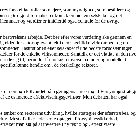
deres forskellige roller som ejere, som myndighed, som bestillere og
m i større grad formaliserer kontakten mellem selskabet og det
dilemmaer og værdier er imidlertid også centrale for de øvrige
r bestyrelsens arbejde. Det bør efter vores vurdering ske gennem en
pågældende sektor og eventuelt i den specifikke virksomhed, og en
somheden. Institutionen eller selskabet får de bedste forudsætninger
ælder for de enkelte virksomheder. Samtidig er det vigtigt, at den nye
olde sig til, herunder får indsigt i diverse metoder og modeller til,
cifikt kunne handle om i de forskellige sektorer.
t er nemlig i kølvandet på regeringens lancering af Forsyningsstrategi
 af de estimerede effektiviseringsgevinster. Men debatten har også
tanker om sektorens udvikling, hvilke strategier der efterstræbes, og
ng. Mest af alt er ledelserne optaget af forsyningssikkerhed,
stræber man sig på at investere i ny teknologi, effektivisere