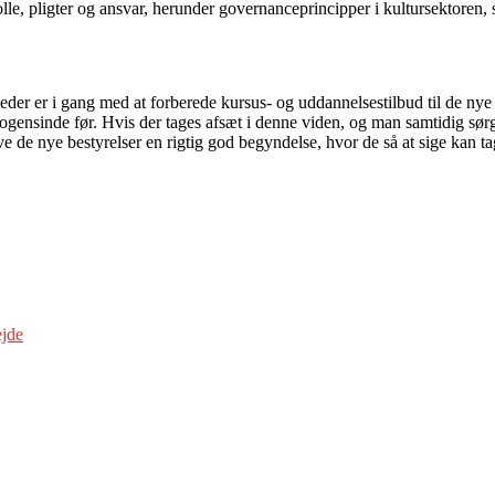
le, pligter og ansvar, herunder governanceprincipper i kultursektoren, s
eder er i gang med at forberede kursus- og uddannelsestilbud til de nye b
ensinde før. Hvis der tages afsæt i denne viden, og man samtidig sørger
ive de nye bestyrelser en rigtig god begyndelse, hvor de så at sige kan t
ejde