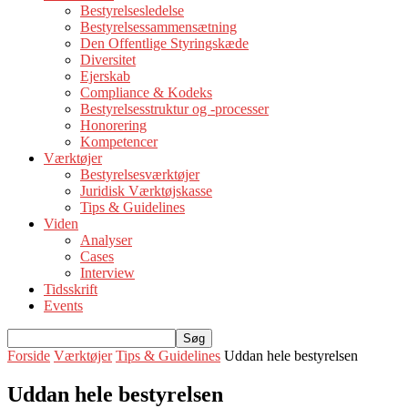
Bestyrelsesledelse
Bestyrelsessammensætning
Den Offentlige Styringskæde
Diversitet
Ejerskab
Compliance & Kodeks
Bestyrelsesstruktur og -processer
Honorering
Kompetencer
Værktøjer
Bestyrelsesværktøjer
Juridisk Værktøjskasse
Tips & Guidelines
Viden
Analyser
Cases
Interview
Tidsskrift
Events
Forside
Værktøjer
Tips & Guidelines
Uddan hele bestyrelsen
Uddan hele bestyrelsen