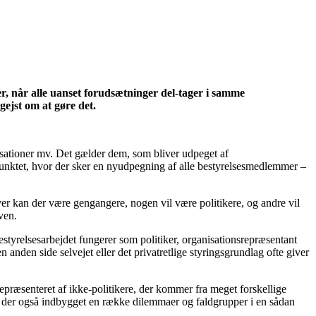
er, når alle uanset forudsætninger del-tager i samme
gejst om at gøre det.
nisationer mv. Det gælder dem, som bliver udpeget af
punktet, hvor der sker en nyudpegning af alle bestyrelsesmedlemmer –
er kan der være gengangere, nogen vil være politikere, og andre vil
ven.
styrelsesarbejdet fungerer som politiker, organisationsrepræsentant
anden side selvejet eller det privatretlige styringsgrundlag ofte giver
r repræsenteret af ikke-politikere, der kommer fra meget forskellige
r der også indbygget en række dilemmaer og faldgrupper i en sådan