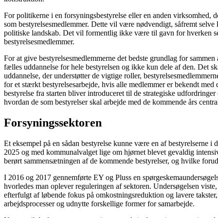
For politikerne i en forsyningsbestyrelse eller en anden virksomhed, d
som bestyrelsesmedlemmer. Dette vil være nødvendigt, såfremt selve ko
politiske landskab. Det vil formentlig ikke være til gavn for hverken 
bestyrelsesmedlemmer.
For at give bestyrelsesmedlemmerne det bedste grundlag for sammen at 
fælles uddannelse for hele bestyrelsen og ikke kun dele af den. Det s
uddannelse, der understøtter de vigtige roller, bestyrelsesmedlemmern
for et stærkt bestyrelsesarbejde, hvis alle medlemmer er bekendt med 
bestyrelse fra starten bliver introduceret til de strategiske udfordring
hvordan de som bestyrelser skal arbejde med de kommende års central
Forsyningssektoren
Et eksempel på en sådan bestyrelse kunne være en af bestyrelserne i d
2025 og med kommunalvalget lige om hjørnet blevet gevaldig intensivere
berørt sammensætningen af de kommende bestyrelser, og hvilke forudsæt
I 2016 og 2017 gennemførte EY og Pluss en spørgeskemaundersøgelse i f
hvorledes man oplever reguleringen af sektoren. Undersøgelsen viste, a
efterfulgt af løbende fokus på omkostningsreduktion og lavere takster, 
arbejdsprocesser og udnytte forskellige former for samarbejde.