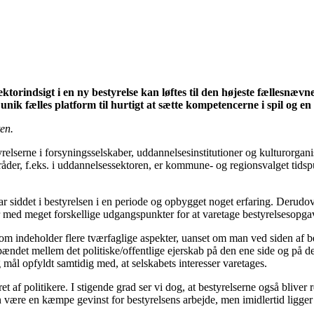
torindsigt i en ny bestyrelse kan løftes til den højeste fællesnævn
unik fælles platform til hurtigt at sætte kompetencerne i spil og en 
en.
yrelserne i forsyningsselskaber, uddannelsesinstitutioner og kulturorga
råder, f.eks. i uddannelsessektoren, er kommune- og regionsvalget tids
 siddet i bestyrelsen i en periode og opbygget noget erfaring. Derudov
ed meget forskellige udgangspunkter for at varetage bestyrelsesopga
som indeholder flere tværfaglige aspekter, uanset om man ved siden af be
ndet mellem det politiske/offentlige ejerskab på den ene side og på den 
 mål opfyldt samtidig med, at selskabets interesser varetages.
ret af politikere. I stigende grad ser vi dog, at bestyrelserne også blive
være en kæmpe gevinst for bestyrelsens arbejde, men imidlertid ligge