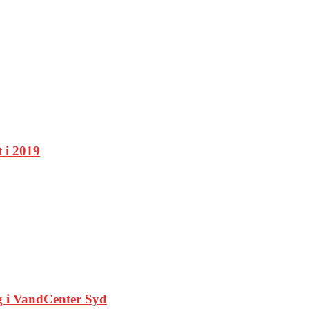
 i 2019
g i VandCenter Syd