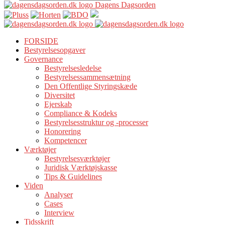
Dagens Dagsorden
FORSIDE
Bestyrelsesopgaver
Governance
Bestyrelsesledelse
Bestyrelsessammensætning
Den Offentlige Styringskæde
Diversitet
Ejerskab
Compliance & Kodeks
Bestyrelsesstruktur og -processer
Honorering
Kompetencer
Værktøjer
Bestyrelsesværktøjer
Juridisk Værktøjskasse
Tips & Guidelines
Viden
Analyser
Cases
Interview
Tidsskrift