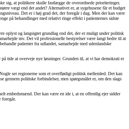
 sig, at politikere skulle fastlægge de overordnede prioriteringer,
rre vægt end det andet? Alternativet er, at sygehusene får et budget
ingsniveau. Det er i høj grad det, der foregår i dag. Men der kan være
nge på behandlinger med relativt ringe effekt i patienternes sidste
re oplyst og langsigtet grundlag end det, der er muligt under politisk
marbejde mv. Det vil professionelle bestyrelser være langt bedre til at
at behandle patienter fra udlandet, samarbejde med udenlandske
på tide at overveje nye løsninger. Grunden til, at vi har demokrati er
ogle ser regionerne som et overflødigt politisk mel­lemled. Det kan
eresse gennem politiske forbindelser, men spørgsmålet er, om den slags
uelt embedsmænd. Der kan være en ide i, at en offentlig ejer sidder
 foregår.