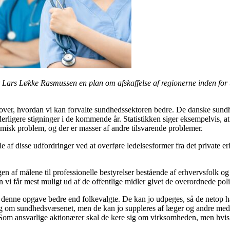
ars Løkke Rasmussen en plan om afskaffelse af regionerne inden for to 
ke over, hvordan vi kan forvalte sundhedssektoren bedre. De danske sund
derligere stigninger i de kommende år. Statistikken siger eksem­pelvis,
nomisk problem, og der er masser af andre tilsvarende problemer.
af disse udfordringer ved at overføre ledelsesformer fra det pri­vate erh
gen af målene til professionelle bestyrelser bestående af erhvervs­folk o
n vi får mest muligt ud af de offentlige midler givet de over­ordnede pol
te denne opgave bedre end folkevalgte. De kan jo udpeges, så de netop h
 sig om sundhedsvæsenet, men de kan jo suppleres af læger og andre med i
s. Som ansvarlige aktionærer skal de kere sig om virksomheden, men hvis