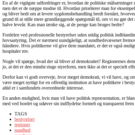
En af de vigtigste udfordringer er, hvordan de politiske målsætninger 
men det er de næppe modne til. Hvordan prioriterer man for eksem­pe
og bliver bedt om at levere sygdomsbehandling bredt forstået, hvorved 
grund til at stille mere grundlæggende spørgsmål til, om vi nu gør det 
halve leveår. Kan man tænke sig, at de penge kan bruges bedre?
Fordelen ved professionelle bestyrelser uden utidig politisk indblan­di
hovsastyring. Det er nærmest uundgåeligt, at sundhedsvæ­senet fremover
håndtere. Hvis politikerne vil give dem manda­tet, er det er også muli
hospitaler mv.
Nogle vil spørge, hvad der så bliver af demokratiet? Regionernes demok
jo, at det er den mindst ringe styreform, men ikke at det er specielt effe
Derfor kan vi godt overveje, hvor meget demokrati, vi vil have, og om
være meget nyttigt for en offentlig institution at have politikere i bes
altid er i samfundets overordnede interesse.
En anden mulighed, hvis man vil have politisk repræsentation, er bland
med ved bordet og udøver sin indflydelse formelt og transparent frem 
TAGS
bestyrelser
regioner
sundhed