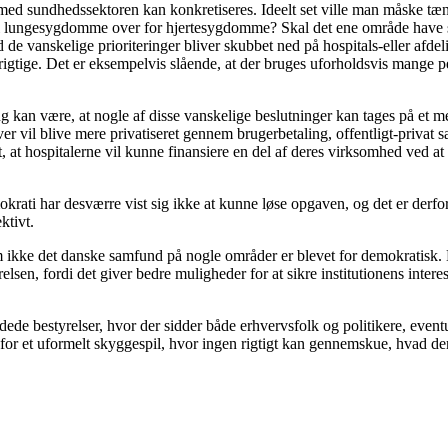
med sundhedssektoren kan konkretiseres. Ideelt set ville man måske tænke
l lungesygdomme over for hjertesygdomme? Skal det ene område have stø
de vanskelige prioriteringer bliver skubbet ned på hospitals-eller afdel
rigtige. Det er eksempelvis slående, at der bruges uforholdsvis mange pe
ng kan være, at nogle af disse vanskelige beslutninger kan tages på et me
 vil blive mere privatiseret gennem brugerbetaling, offentligt-privat sa
gt, at hospitalerne vil kunne finansiere en del af deres virksomhed ved 
rati har desværre vist sig ikke at kunne løse opgaven, og det er derfor 
ktivt.
 ikke det danske samfund på nogle områder er blevet for demokratisk. N
tyrelsen, fordi det giver bedre muligheder for at sikre institutionens int
ede bestyrelser, hvor der sidder både erhvervsfolk og politikere, event
for et uformelt skyggespil, hvor ingen rigtigt kan gennemskue, hvad der