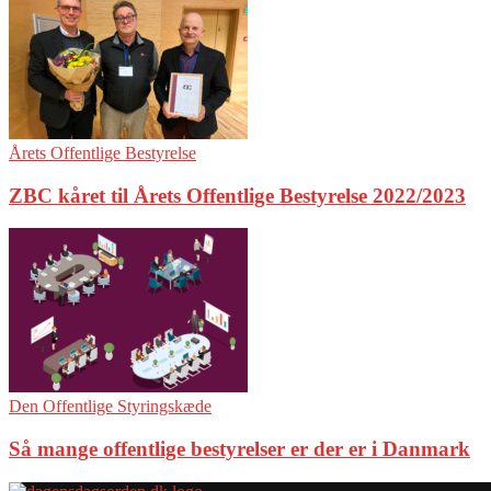
Årets Offentlige Bestyrelse
ZBC kåret til Årets Offentlige Bestyrelse 2022/2023
Den Offentlige Styringskæde
Så mange offentlige bestyrelser er der er i Danmark