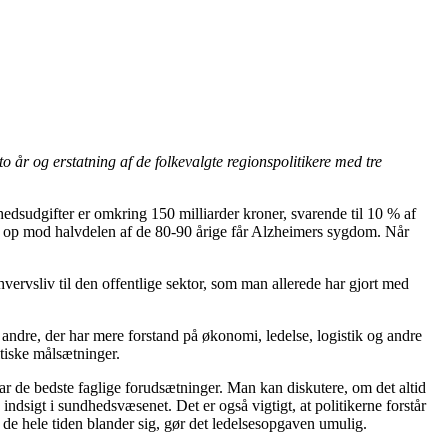
år og erstatning af de folkevalgte regionspolitikere med tre
hedsudgifter er omkring 150 milliarder kroner, svarende til 10 % af
 at op mod halvdelen af de 80-90 årige får Alzheimers sygdom. Når
vervsliv til den offentlige sektor, som man allerede har gjort med
g andre, der har mere forstand på økonomi, ledelse, logistik og andre
itiske målsætninger.
ar de bedste faglige forudsætninger. Man kan diskutere, om det altid
ndsigt i sundhedsvæsenet. Det er også vigtigt, at politikerne forstår
 de hele tiden blander sig, gør det ledelsesopgaven umulig.