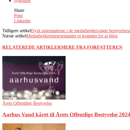
sygehuse
Share
Print
Linkedin
Tidligere artikel
Dyrk potentialerne i de medarbejdervalgte bestyrels
Næste artikel
Medarbejderrepræsentanter er kommet for at blive
RELATEREDE ARTIKLER
MERE FRA FORFATTEREN
Årets Offentlige Bestyrelse
Aarhus Vand kåret til Årets Offentlige Bestyrelse 202