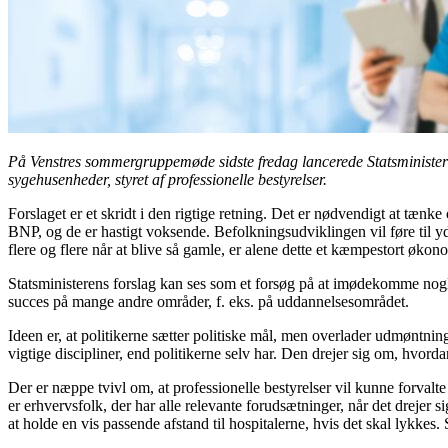
På Venstres sommergruppemøde sidste fredag lancerede Statsminister L
sygehusenheder, styret af professionelle bestyrelser.
Forslaget er et skridt i den rigtige retning. Det er nødvendigt at tæn
BNP, og de er hastigt voksende. Befolkningsudviklingen vil føre til y
flere og flere når at blive så gamle, er alene dette et kæmpestort øko
Statsministerens forslag kan ses som et forsøg på at imødekomme nogle 
succes på mange andre områder, f. eks. på uddannelsesområdet.
Ideen er, at politikerne sætter politiske mål, men overlader udmønt­nin
vigtige discipliner, end politikerne selv har. Den drejer sig om, hvorda
Der er næppe tvivl om, at professionelle bestyrelser vil kunne forval
er erhvervsfolk, der har alle relevante forudsætninger, når det drejer
at holde en vis passende afstand til hospitalerne, hvis det skal lykke