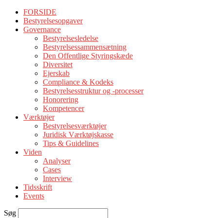
FORSIDE
Bestyrelsesopgaver
Governance
Bestyrelsesledelse
Bestyrelsessammensætning
Den Offentlige Styringskæde
Diversitet
Ejerskab
Compliance & Kodeks
Bestyrelsesstruktur og -processer
Honorering
Kompetencer
Værktøjer
Bestyrelsesværktøjer
Juridisk Værktøjskasse
Tips & Guidelines
Viden
Analyser
Cases
Interview
Tidsskrift
Events
Søg