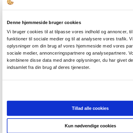
Denne hjemmeside bruger cookies
FORSIDE
Bestyrelsesopgaver
Vi bruger cookies til at tilpasse vores indhold og annoncer, til
Governance
funktioner til sociale medier og til at analysere vores trafik. 
Bestyrelsesledelse
Bestyrelsessammensætning
oplysninger om din brug af vores hjemmeside med vores part
Den Offentlige Styringskæde
sociale medier, annonceringspartnere og analysepartnere. V
Diversitet
kombinere disse data med andre oplysninger, du har givet de
Ejerskab
Compliance & Kodeks
indsamlet fra din brug af deres tjenester.
Bestyrelsesstruktur og -processer
Honorering
Kompetencer
Værktøjer
Bestyrelsesværktøjer
Juridisk Værktøjskasse
Tips & Guidelines
Tillad alle cookies
Viden
Analyser
Cases
Interview
Kun nødvendige cookies
Tidsskrift