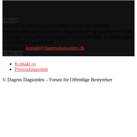
OM OS
Netværk for offentlige bestyrelser // Viden om offentligt
bestyrelsesarbejde fra forskere, organisationer og praktikere // Årets
Offentlige Bestyrelseskonference // Årets Offentlige Bestyrelsespris
// Nyhedsbrev og tidsskrift
Kontakt os:
kontakt@dagensdagsorden.dk
FØLG OS
Kontakt os
Persondatapolitik
© Dagens Dagsorden – Forum for Offentlige Bestyrelser