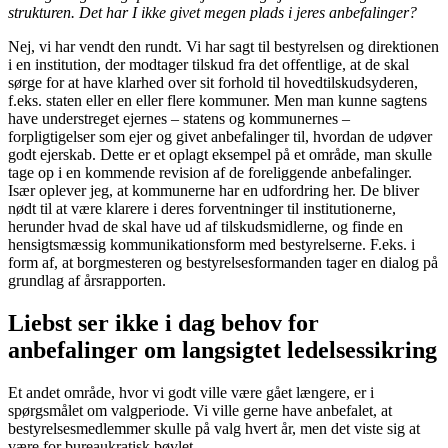
strukturen. Det har I ikke givet megen plads i jeres anbefalinger?
Nej, vi har vendt den rundt. Vi har sagt til bestyrelsen og direktionen
i en institution, der modtager tilskud fra det offentlige, at de skal
sørge for at have klarhed over sit forhold til hovedtilskudsyderen,
f.eks. staten eller en eller flere kommuner. Men man kunne sagtens
have understreget ejernes – statens og kommunernes –
forpligtigelser som ejer og givet anbefalinger til, hvordan de udøver
godt ejerskab. Dette er et oplagt eksempel på et område, man skulle
tage op i en kommende revision af de foreliggende anbefalinger.
Især ople­ver jeg, at kommunerne har en udfordring her. De bliver
nødt til at være klarere i deres forventninger til institutionerne,
herunder hvad de skal have ud af tilskudsmidlerne, og finde en
hensigtsmæssig kommunikations­form med bestyrelserne. F.eks. i
form af, at borgmesteren og bestyrelsesformanden tager en dialog på
grundlag af årsrapporten.
Liebst ser ikke i dag behov for
anbefalinger om langsigtet ledelsessikring
Et andet område, hvor vi godt ville være gået længere, er i
spørgsmålet om valgperiode. Vi ville gerne have anbefalet, at
bestyrelsesmed­lemmer skulle på valg hvert år, men det viste sig at
være for bureaukratisk bøvlet.