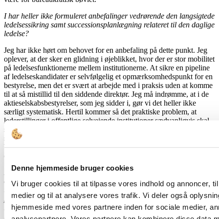
I har heller ikke formuleret anbefalinger ved­rørende den langsigtede
ledelsessikring samt successionsplanlægning relateret til den daglige
ledelse?
Jeg har ikke hørt om behovet for en anbefa­ling på dette punkt. Jeg
oplever, at der sker en glidning i øjeblikket, hvor der er stor mobilitet
på ledelsesfunktionerne mellem institutionerne. At sikre en pipeline
af ledel­seskandidater er selvfølgelig et opmærksom­hedspunkt for en
bestyrelse, men det er svært at arbejde med i praksis uden at komme
til at så mistillid til den siddende direktør. Jeg må indrømme, at i de
aktieselskabsbestyrelser, som jeg sidder i, gør vi det heller ikke
særligt systematisk. Hertil kommer så det praktiske problem, at
lederstillinger i offentlige selv­ejende institutioner sædvanligvis skal
slås op, så bestyrelsen kan ikke bare køre en kandidat i stilling. Men
set over den samlede sektor er det selvfølgelig vigtigt, at
bestyrelserne bidrager til, at der udvikles lederaspiranter i
organisationerne.
Denne hjemmeside bruger cookies
Der er anslået mellem 25.000 og 30.000 men­nesker, der tager del i
offentligt bestyrelsesar­bejde i Danmark. Man skal stille spørgsmåls­
Vi bruger cookies til at tilpasse vores indhold og annoncer, til 
tegn ved, om vi i virkeligheden har talenter nok til at udfylde disse
medier og til at analysere vores trafik. Vi deler også oplysni
pladser professionelt. Samlet set – hvor store forventninger kan vi
hjemmeside med vores partnere inden for sociale medier, a
realistisk set tillade os at have til udøvelse af offentlige
bestyrelsesarbejde?
analysepartnere. Vores partnere kan kombinere disse data m