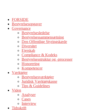
FORSIDE
Bestyrelsesopgaver
Governance
Bestyrelsesledelse
Bestyrelsessammensætning
Den Offentlige Styringskæde
Diversitet
Ejerskab
Compliance & Kodeks
Bestyrelsesstruktur og -processer
Honorering
Kompetencer
Værktøjer
Bestyrelsesværktøjer
Juridisk Værktøjskasse
Tips & Guidelines
Viden
Analyser
Cases
Interview
Tidsskrift