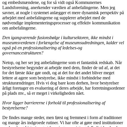
og embedsmændene, og for så vidt også Kommunernes
Landsforening, anerkender værdien af anbefalingerne. Men jeg
savner, at nogle i systemet anlægger et mere dynamisk perspektiv på
arbejdet med anbefalingerne og supplerer arbejdet med de
nødvendige implementeringsprocesser og effektiv kommunikation
om anbefalingerne.
Den igangværende fusionsbølge i kultur­sektoren, ikke mindst i
museumsverdenen i forlængelse af museumsudredningen, kalder vel
også på en professionalisering af ledelses-og
governancestrukturen?
Netop, og her ser jeg anbefalingerne som et fantastisk redskab. Når
bestyrelserne begyn­der at arbejde med dem, finder de ud af, at det
for det første ikke gør ondt, og at det for det andet bliver meget
lettere at agere som bestyrelse, ikke mindst i forbindelse med
strukturændringer. Hvis vi dog bare kom derhen, hvor bestyrelser
årligt foretager en evaluering af deres arbejde, har forretnings­ordener
på plads mv., så er meget i virkelig­heden nået.
Hvor ligger barriererne i forhold til professio­nalisering af
bestyrelserne?
De findes mange steder, men først og fremmest i form af traditioner
og mange års indgroede rutiner. Vi har ofte at gøre med institutioner