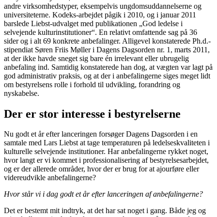
andre virksomhedstyper, eksempelvis ungdomsuddannelserne og
universiteterne. Kodeks-arbejdet pågik i 2010, og i januar 2011
barslede Liebst-udvalget med publikationen „God ledelse i
selvejende kulturinstitutioner“. En relativt omfattende sag på 36
sider og i alt 69 konkrete anbefalinger. Alligevel konstaterede Ph.d.-
stipendiat Søren Friis Møller i Dagens Dagsorden nr. 1, marts 2011,
at der ikke havde sneget sig bare én irrelevant eller ubrugelig
anbefaling ind. Samtidig konstaterede han dog, at vægten var lagt på
god administrativ praksis, og at der i anbefalingerne siges meget lidt
om bestyrelsens rolle i forhold til udvikling, forandring og
nyskabelse.
Der er stor interesse i bestyrelserne
Nu godt et år efter lanceringen forsøger Dagens Dagsorden i en
samtale med Lars Liebst at tage temperaturen på ledelseskvaliteten i
kulturelle selvejende institutioner. Har anbefalingerne rykket noget,
hvor langt er vi kommet i professionalisering af bestyrelsesarbejdet,
og er der allerede områder, hvor der er brug for at ajourføre eller
videreudvikle anbefalingerne?
Hvor står vi i dag godt et år efter lanceringen af anbefalingerne?
Det er bestemt mit indtryk, at det har sat noget i gang. Både jeg og