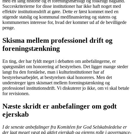
med en lang historie og et foreningsmæssigt og folkeligt bagland.
Succeskriterierne for disse institutioner har ikke haft noget med
effektiv institutionsdrift at gøre. Dette er først kommet med en
stigen­de statslig og kommunal medfinansiering og statens og
kommunernes interesse for, hvad der kommer ud af de bevilligede
penge.
Skisma mellem professionel drift og
foreningstænkning
En ting, der har fyldt meget i debatten om anbefalingerne, er
spørgsmålet om honorering af bestyrelsen. Det ligger mange steder
langt fra den forståelse, man i kulturinstitu­tioner har af
bestyrelsesarbejdet, at besty­relsen skal honoreres. Men det
understreger igen skismaet mellem foreningstænkning og
professionel institutionsdrift. Vi diskuterer jo ikke, om vi skal betale
for revisionen.
Næste skridt er anbefalinger om godt
ejerskab
I de seneste anbefalinger fra Komitéen for God Selskabsledelse er
der lagt meget vægt på aktivt ejerskab og ejerens rolle i governance-