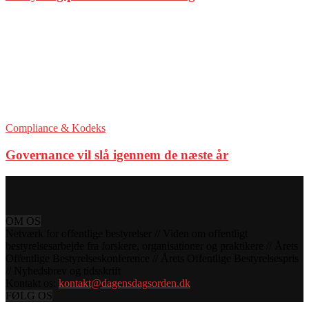
Compliance & Kodeks
Governance vil slå igennem de næste år
OM OS
Netværk for offentlige bestyrelser // Viden om offentligt
bestyrelsesarbejde fra forskere, organisationer og praktikere // Årets
Offentlige Bestyrelseskonference // Årets Offentlige Bestyrelsespris
// Nyhedsbrev og tidsskrift
Kontakt os:
kontakt@dagensdagsorden.dk
FØLG OS