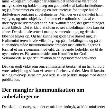
mine kollegaer i udvalget har gennem det seneste år været ude
mange steder og holde oplæg om god ledelse af kulturinstitutioner,
og jeg fornemmer en vilje og en stor interesse for at tage hul på
drøftelserne omkring anbefalingerne. Men der er selvfølgelig lang
vej igen, og min subjektive fornemmelse udfordres bl.a. af en
undersøgelse udarbejdet af en MBA-studerende, der giver et noget
andet billede. Det er klart, at sådan et sæt anbefalinger ikke kan stå
alene. Det skal italesættes i mange sammenhænge, og det skal
løbende følges op. Og her kunne jeg godt have ønsket mig, at
Kulturministeren havde villet følge op på anbefalingerne og på en
eller anden måde institutionalisere arbejdet med anbefalingerne i
form af et mere permanent udvalg, der løbende forholder sig til de
nye tendenser. På samme måde som Komitéen for God
Selskabsledelse gør det i relation til de børsnoterede selskaber.
Det kan godt virke som om, at ministeriet tænker, at nu har vi gjort
vores arbejde, og så kan vi sætte et flueben ved det. Men diskussio­
nen og overvejelserne om god ledelse kan jo ikke stoppe med denne
publikation.
Der mangler kommunikation om
anbefalingerne
Det skal understreges, at det er mit klare indtryk, at både mini­steriet