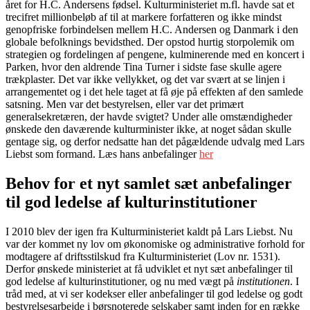
året for H.C. Andersens fødsel. Kulturministeriet m.fl. havde sat et
trecifret millionbeløb af til at markere forfatteren og ikke mindst
genopfri­ske forbindelsen mellem H.C. Andersen og Danmark i den
globale befolknings bevidsthed. Der opstod hurtig storpolemik om
strategien og fordelingen af pengene, kulminerende med en koncert i
Parken, hvor den aldrende Tina Turner i sidste fase skulle agere
trækplaster. Det var ikke vellykket, og det var svært at se linjen i
arrangementet og i det hele taget at få øje på effekten af den samlede
satsning. Men var det bestyrelsen, eller var det primært
generalsekretæren, der havde svigtet? Under alle omstændigheder
ønskede den daværende kultur­minister ikke, at noget sådan skulle
gentage sig, og derfor nedsatte han det pågældende udvalg med Lars
Liebst som formand. Læs hans anbefalinger
her
Behov for et nyt samlet sæt anbefalinger
til god ledelse af kulturinstitutioner
I 2010 blev der igen fra Kulturministeriet kaldt på Lars Liebst. Nu
var der kommet ny lov om økonomiske og administrative forhold for
modtagere af driftsstilskud fra Kulturministeriet (Lov nr. 1531).
Derfor ønskede ministeriet at få udviklet et nyt sæt anbefalinger til
god ledelse af kulturinstitutioner, og nu med vægt på
institutionen
. I
tråd med, at vi ser kodekser eller anbefalinger til god ledelse og godt
bestyrelsesarbejde i børsnoterede selskaber samt inden for en række