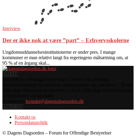
Interview
Der er ikke nok at være ”part” – Erhvervsskolerne
Ungdomsuddannelsesinstitutionerne er under pres. I mange
kommuner er man relativt langt fra regeringens målsætning om, at
95 % af en årgang skal...
OM OS
Netværk for offentlige bestyrelser // Viden om offentligt
bestyrelsesarbejde fra forskere, organisationer og praktikere // Årets
Offentlige Bestyrelseskonference // Årets Offentlige Bestyrelsespris
// Nyhedsbrev og tidsskrift
Kontakt os:
kontakt@dagensdagsorden.dk
FØLG OS
Kontakt os
Persondatapolitik
© Dagens Dagsorden – Forum for Offentlige Bestyrelser