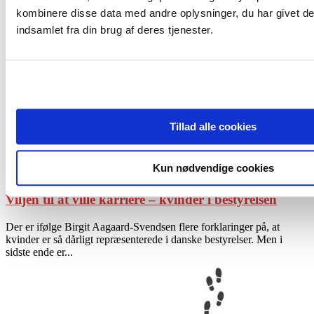
kombinere disse data med andre oplysninger, du har givet de
Lars Liebst, adm. direktør for Tivoli A/S og bl.a. også formand for
indsamlet fra din brug af deres tjenester.
TV2 A/S, kan med rette kaldes Danmarks „Mister Cultural
Governance“.
Tillad alle cookies
Kun nødvendige cookies
Interview
Viljen til at ville karriere – kvinder i bestyrelsen
Der er ifølge Birgit Aagaard-Svendsen flere forklaringer på, at
kvinder er så dårligt repræsenterede i danske bestyrelser. Men i
sidste ende er...