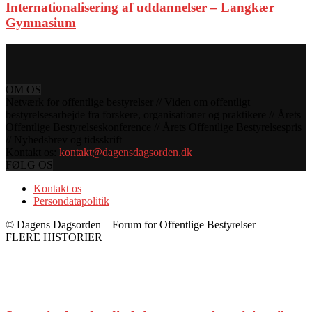
Internationalisering af uddannelser – Langkær
Gymnasium
OM OS
Netværk for offentlige bestyrelser // Viden om offentligt
bestyrelsesarbejde fra forskere, organisationer og praktikere // Årets
Offentlige Bestyrelseskonference // Årets Offentlige Bestyrelsespris
// Nyhedsbrev og tidsskrift
Kontakt os:
kontakt@dagensdagsorden.dk
FØLG OS
Kontakt os
Persondatapolitik
© Dagens Dagsorden – Forum for Offentlige Bestyrelser
FLERE HISTORIER