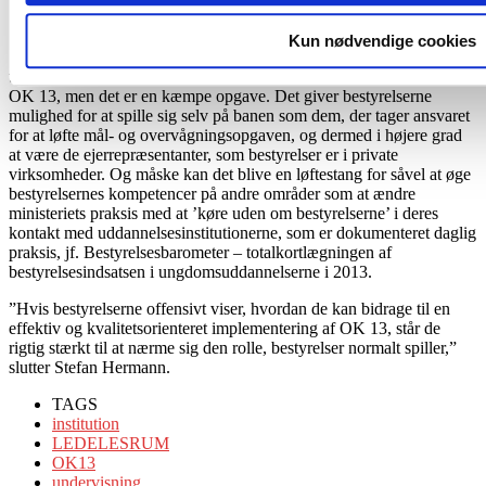
Kun nødvendige cookies
Stefan Hermann oplever, at ministeriet er ved at finde veje til at
understøtte uddannelsesinstitutionerne i at omsætte ledelsesrummet i
OK 13, men det er en kæmpe opgave. Det giver bestyrelserne
mulighed for at spille sig selv på banen som dem, der tager ansvaret
for at løfte mål- og overvågningsopgaven, og dermed i højere grad
at være de ejerrepræsentanter, som bestyrelser er i private
virksomheder. Og måske kan det blive en løftestang for såvel at øge
bestyrelsernes kompetencer på andre områder som at ændre
ministeriets praksis med at ’køre uden om bestyrelserne’ i deres
kontakt med uddannelsesinstitutionerne, som er dokumenteret daglig
praksis, jf. Bestyrelsesbarometer – totalkortlægningen af
bestyrelsesindsatsen i ungdomsuddannelserne i 2013.
”Hvis bestyrelserne offensivt viser, hvordan de kan bidrage til en
effektiv og kvalitetsorienteret implementering af OK 13, står de
rigtig stærkt til at nærme sig den rolle, bestyrelser normalt spiller,”
slutter Stefan Hermann.
TAGS
institution
LEDELESRUM
OK13
undervisning