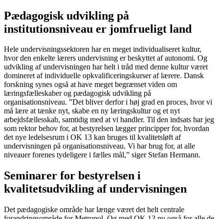
Pædagogisk udvikling på
institutionsniveau er jomfrueligt land
Hele undervisningssektoren har en meget individualiseret kultur,
hvor den enkelte lærers undervisning er beskyttet af autonomi. Og
udvikling af undervisningen har helt i tråd med denne kultur været
domineret af individuelle opkvalificeringskurser af lærere. Dansk
forskning synes også at have meget begrænset viden om
læringsfælleskaber og pædagogisk udvikling på
organisationsniveau. ”Det bliver derfor i høj grad en proces, hvor vi
må lære at tænke nyt, skabe en ny læringskultur og et nyt
arbejdsfællesskab, samtidig med at vi handler. Til den indsats har jeg
som rektor behov for, at bestyrelsen lægger principper for, hvordan
det nye ledelsesrum i OK 13 kan bruges til kvalitetsløft af
undervisningen på organisationsniveau. Vi har brug for, at alle
niveauer forenes tydeligere i fælles mål,” siger Stefan Hermann.
Seminarer for bestyrelsen i
kvalitetsudvikling af undervisningen
Det pædagogiske område har længe været det helt centrale
forandringsområde for Metropol. Og med OK 13 nu også for alle de