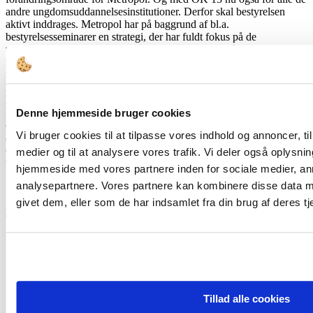
andre ungdomsuddannelsesinstitutioner. Derfor skal bestyrelsen
aktivt inddrages. Metropol har på baggrund af bl.a.
bestyrelsesseminarer en strategi, der har fuldt fokus på de
væsentligste tiltag omkring undervisningen. ”Man får det, man
måler. Derfor er det helt afgørende, at bestyrelsen får den
nødvendige baggrund for at kunne sætte pejlemærker og prioritere i
indsatsen, f.eks. at vi nu går langt mere systematisk til værks, når det
handler om udfordringer til de studerende, aftagertilfredshed,
kvalificering af vore udviklingsmiljøer etc.” siger Stefan Hermann
Denne hjemmeside bruger cookies
og fortsætter: ”Bestyrelsen er kommet tættere på kerneydelsen og de
Vi bruger cookies til at tilpasse vores indhold og annoncer, til 
afgørende forandringsspor her. Det har givet mig en klarere retning,
og kunsten er herfra ikke mindst at udvikle enkle indikatorer for
medier og til at analysere vores trafik. Vi deler også oplysni
udviklingen og sikre gennemførelse,” understreger Stefan Hermann.
hjemmeside med vores partnere inden for sociale medier, a
analysepartnere. Vores partnere kan kombinere disse data m
OK 13 kan bruges som løftestang for
givet dem, eller som de har indsamlet fra din brug af deres tj
mere indflydelse til bestyrelserne
Tillad alle cookies