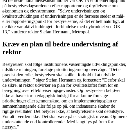
På de fleste uddannelsesinstitutioner var OK 13 et orienteringspunkt
på bestyrelsesdagsordenen efter rapporterne og drøftelserne om
økonomien og elevstrømmen. ”Selve undervisningen og
kvalitetsudviklingen af undervisningen er de færreste steder et mål-
eller rapporteringspunkt for bestyrelserne, så det er helt naturligt, at
de ikke var aktivt inddraget i forbindelse med nybruddet ved OK
13,” vurderer rektor Stefan Hermann, Metropol.
Kræv en plan til bedre undervisning af
rektor
Bestyrelsen skal følge institutionens væsentligste udviklingspunkter,
udstikke retningen, foretage prioriteringerne og overvåge. ”Det er
præcist den rolle, bestyrelsen skal spille i forhold til at udvikle
undervisningen, ” siger Stefan Hermann og fortsætter: ”Derfor skal
de sikre, at rektor udvirker en plan for kvalitetsløftet frem for en
beregning over effektiviseringsgevinster. Og bestyrelsen behøver
ikke at have stor pædagogisk indsigt for at kunne foretage
prioriteringer eller gennemskue, om en implementeringsplan er
sammenhængende eller følge op på, om indsatserne skaber de
rigtige resultater. Det betyder ikke, at bestyrelserne skal detailstyre.
For alt i verden ikke. Det skal være på et strategisk niveau. Og mere
understøttende end kontrollerende. Med langt lys på frem for
nærsyn.”