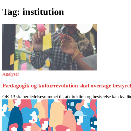
Tag: institution
Analyser
Pædagogik og kulturrevolution skal overtage bestyre
OK 13 skaber ledelsesrummet til, at direktion og bestyrelse kan kvali