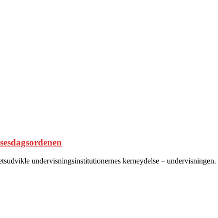
lsesdagsordenen
tetsudvikle undervisningsinstitutionernes kerneydelse – undervisningen.