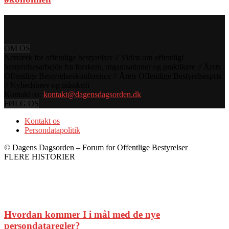
OM OS
Netværk for offentlige bestyrelser // Viden om offentligt
bestyrelsesarbejde fra forskere, organisationer og praktikere // Årets
Offentlige Bestyrelseskonference // Årets Offentlige Bestyrelsespris
// Nyhedsbrev og tidsskrift
Kontakt os:
kontakt@dagensdagsorden.dk
FØLG OS
Kontakt os
Persondatapolitik
© Dagens Dagsorden – Forum for Offentlige Bestyrelser
FLERE HISTORIER
Hvordan kommer I i mål med de nye
persondataregler?