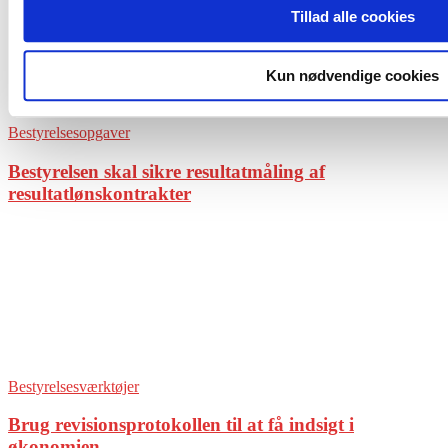
Tillad alle cookies
Kun nødvendige cookies
Bestyrelsesopgaver
Bestyrelsen skal sikre resultatmåling af
resultatlønskontrakter
Bestyrelsesværktøjer
Brug revisionsprotokollen til at få indsigt i
økonomien