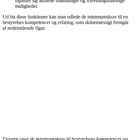
tilpasser sig aktuelle strømninger og forretningsmæssige
muligheder.
Ud fra disse funktioner kan man udlede de minimumskrav til en
bestyrelses kompetencer og erfaring, som skitsemæssigt fremgår
af nedenstående figur.
Figuren viser de minimumskrav til bestyrelsens kompetencer og