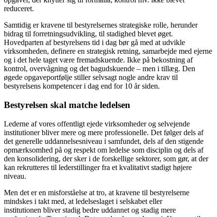
reduceret.
Samtidig er kravene til bestyrelsernes strategiske rolle, herunder
bidrag til forretningsudvikling, til stadighed blevet øget.
Hovedparten af bestyrelsens tid i dag bør gå med at udvikle
virksomheden, definere en strategisk retning, samarbejde med ejerne
og i det hele taget være fremadskuende. Ikke på bekostning af
kontrol, overvågning og det bagudskuende – men i tillæg. Den
øgede opgaveportfølje stiller selvsagt nogle andre krav til
bestyrelsens kompetencer i dag end for 10 år siden.
Bestyrelsen skal matche ledelsen
Lederne af vores offentligt ejede virksomheder og selvejende
institutioner bliver mere og mere professionelle. Det følger dels af
det generelle uddannelsesniveau i samfundet, dels af den stigende
opmærksomhed på og respekt om ledelse som disciplin og dels af
den konsolidering, der sker i de forskellige sektorer, som gør, at der
kan rekrutteres til lederstillinger fra et kvalitativt stadigt højere
niveau.
Men det er en misforståelse at tro, at kravene til bestyrelserne
mindskes i takt med, at ledelseslaget i selskabet eller
institutionen bliver stadig bedre uddannet og stadig mere