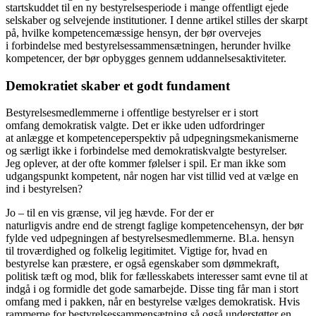
startskuddet til en ny bestyrelsesperiode i mange offentligt ejede
selskaber og selvejende institutioner. I denne artikel stilles der skarpt
på, hvilke kompetencemæssige hensyn, der bør overvejes
i forbindelse med bestyrelsessammensætningen, herunder hvilke
kompetencer, der bør opbygges gennem uddannelsesaktiviteter.
Demokratiet skaber et godt fundament
Bestyrelsesmedlemmerne i offentlige bestyrelser er i stort
omfang demokratisk valgte. Det er ikke uden udfordringer
at anlægge et kompetenceperspektiv på udpegningsmekanismerne
og særligt ikke i forbindelse med demokratiskvalgte bestyrelser.
Jeg oplever, at der ofte kommer følelser i spil. Er man ikke som
udgangspunkt kompetent, når nogen har vist tillid ved at vælge en
ind i bestyrelsen?
Jo – til en vis grænse, vil jeg hævde. For der er
naturligvis andre end de strengt faglige kompetencehensyn, der bør
fylde ved udpegningen af bestyrelsesmedlemmerne. Bl.a. hensyn
til troværdighed og folkelig legitimitet. Vigtige for, hvad en
bestyrelse kan præstere, er også egenskaber som dømmekraft,
politisk tæft og mod, blik for fællesskabets interesser samt evne til at
indgå i og formidle det gode samarbejde. Disse ting får man i stort
omfang med i pakken, når en bestyrelse vælges demokratisk. Hvis
rammerne for bestyrelsessammensætning så også understøtter en