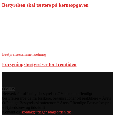
Bestyrelsen skal tættere på kerneopgaven
Bestyrelsessammensætning
Forsyningsbestyrelser for fremtiden
OM OS
Netværk for offentlige bestyrelser // Viden om offentligt
bestyrelsesarbejde fra forskere, organisationer og praktikere // Årets
Offentlige Bestyrelseskonference // Årets Offentlige Bestyrelsespris
// Nyhedsbrev og tidsskrift
Kontakt os:
kontakt@dagensdagsorden.dk