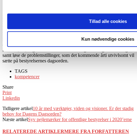
krav til bestyrelsens kompetencer i dag end for 10 år
siden.
I konstitueringen af de nye offentlige bestyrelser, som finder sted
Tillad alle cookies
netop i disse måneder, er kompetenceperspektivet altså ikke til at
komme udenom. Den demokratiske udpegning af
nogle bestyrelsesmedlemmer skaber et godt fundament, men det er
nødvendigt at supplere med en analyse
Kun nødvendige cookies
af de kompetencer, som bestyrelsen skal råde over for at matche
ledelsen, imødegå omverdenens foranderlige krav og forventninger
samt løse de problemstillinger, som det kommende årti utvivlsomt vil
sætte på bestyrelsernes dagsorden.
TAGS
kompetencer
Share
Print
Linkedin
Tidligere artikel
10 år med værktøjer, viden og visioner. Er der stadig
behov for Dagens Dagsorden?
Næste artikel
Syv pejlemærker for offentlige bestyrelser i 2020’erne
RELATEREDE ARTIKLER
MERE FRA FORFATTEREN