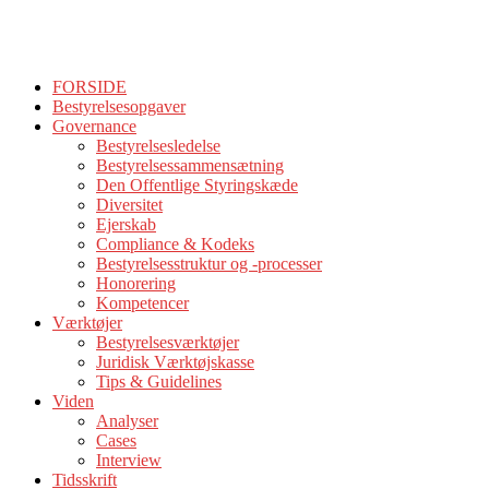
FORSIDE
Bestyrelsesopgaver
Governance
Bestyrelsesledelse
Bestyrelsessammensætning
Den Offentlige Styringskæde
Diversitet
Ejerskab
Compliance & Kodeks
Bestyrelsesstruktur og -processer
Honorering
Kompetencer
Værktøjer
Bestyrelsesværktøjer
Juridisk Værktøjskasse
Tips & Guidelines
Viden
Analyser
Cases
Interview
Tidsskrift