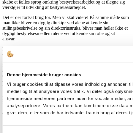
skabe et fælles sprog omkring bestyrelsesarbejdet og at tilegne sig
værktøjer til udvikling af bestyrelsesarbejdet.
Det er der fortsat brug for. Men vi skal videre! På samme måde som
man ikke bliver en dygtig direktør ved alene at kende sin
stillingsbeskrivelse og sin direktørinstruks, bliver man heller ikke et
dygtigt bestyrelsesmedlem alene ved at kende sin rolle og sit
ansvar.
De uddannelser, der tilbydes de nye bestyrelser, skal også træne
deltagerne i at kunne forholde sig og manøvre strategisk i den
virkelighed, som kommer. Som sagt er forståelsen af og
forventningerne til godt bestyrelsesarbejde ikke en statisk
størrelse. Der kommer hele tiden nye krav til bestyrelserne – fra
Denne hjemmeside bruger cookies
ejerne, myndighederne, medarbejderne, kunderne, EU og
omgivelserne i øvrigt. Læg dertil, at de strategiske
Vi bruger cookies til at tilpasse vores indhold og annoncer, til 
udfordringer, som bestyrelserne skal forholde sig til og kunne
medier og til at analysere vores trafik. Vi deler også oplysni
håndtere, vil være nogle andre i 20’erne, ligesom nogle af de
problemstillinger, som bestyrelserne allerede har fokus på, vil skulle
hjemmeside med vores partnere inden for sociale medier, a
imødegås med endnu større alvor i det næste årti end det, der har
analysepartnere. Vores partnere kan kombinere disse data m
kendetegnet 10’erne. Det gælder eksempelvis bæredygtighed, grøn
givet dem, eller som de har indsamlet fra din brug af deres tj
omstilling, krav til ledelse, etik, regulering, diversitet, selskabers
bidrag til byudvikling mv.
Den øgede opgaveportfølje stiller selvsagt nogle andre