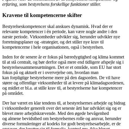
erfaring, som bestyrelsens forskellige funktioner stiller.
Kravene til kompetencerne skifter
Bestyrelseskompetencer skal anskues dynamisk. Hvad der er
relevante kompetencer i én periode, kan være nogle andre i den
næste periode. Virksomheder udvikler sig, herunder udvikler nye
forretningsplaner og -strategier, og det stiller nye krav til
kompetencerne i hele organisationen, også i bestyrelsen.
Inden for de senere år er fokus på bæredygtighed og klima kommet
til at stå centralt, og bør derfor også mere end tidligere afspejle sig i
bestyrelsessammensætningen. Det er et område, som EU har stort
fokus på og aktuelt er i overvejelse om, hvordan man
kan forpligtige bestyrelserne mere på den dagsorden. De vil have
større og offentlige virksomheder til at levere på klimadagsordenen,
og midlet er bl.a. at stille krav til, at bestyrelserne har kompetencer
på området.
Der har været en klar tendens til, at bestyrelsernes arbejde og bidrag
i virksomheder generelt over det seneste årti har udviklet sig og er
blevet mere arbejdskrævende. Med den øgede bevågenhed
og almene bevidsthed om bestyrelsernes rolle og ansvar, herunder
diverse formuleringer af kodeks for godt bestyrelsesarbejde, er de
opgaver, der knytter sig til formalia, kontrol mv. ikke blevet