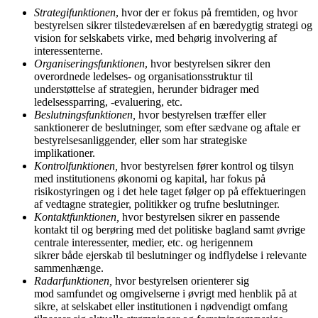
Strategifunktionen
, hvor der er fokus på fremtiden, og hvor
bestyrelsen sikrer tilstedeværelsen af en bæredygtig strategi og
vision for selskabets virke, med behørig involvering af
interessenterne.
Organiseringsfunktionen
, hvor bestyrelsen sikrer den
overordnede ledelses- og organisationsstruktur til
understøttelse af strategien, herunder bidrager med
ledelsessparring, -evaluering, etc.
Beslutningsfunktionen,
hvor bestyrelsen træffer eller
sanktionerer de beslutninger, som efter sædvane og aftale er
bestyrelsesanliggender, eller som har strategiske
implikationer.
Kontrolfunktionen,
hvor bestyrelsen fører kontrol og tilsyn
med institutionens økonomi og kapital, har fokus på
risikostyringen og i det hele taget følger op på effektueringen
af vedtagne strategier, politikker og trufne beslutninger.
Kontaktfunktionen,
hvor bestyrelsen sikrer en passende
kontakt til og berøring med det politiske bagland samt øvrige
centrale interessenter, medier, etc. og herigennem
sikrer både ejerskab til beslutninger og indflydelse i relevante
sammenhænge.
Radarfunktionen,
hvor bestyrelsen orienterer sig
mod samfundet og omgivelserne i øvrigt med henblik på at
sikre, at selskabet eller institutionen i nødvendigt omfang