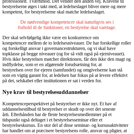
professionelt. Tværtimod. Det vender den anden vej. Kravene til
bestyrelserne øges i takt med, at ledelseslaget bliver mere og mere
kompetent, for bestyrelserne skal matche ledelseslaget.
De nødvendige kompetencer skal naturligvis ses i
forhold til de funktioner, en bestyrelse skal varetage.
Der skal selvfølgelig ikke være en konkurrence om
kompetencer mellem de to ledelsesniveauer. De har forskellige roller
og forskelligt ansvar i governancestrukturen, og vi skal have
topklasse på begge niveauer (og for så vidt også på ejerniveauet).
Hvis ikke bestyrelsen matcher direktionen, får den ikke den magt og
indflydelse, som er en afgørende forudsætning for, at
bestyrelsen over for ejeren (samfundet) og omgivelserne kan stå
som en vigtig garant for, at ledelsen har fokus på at levere effektivt
på det, selskabet eller institutionen er sat i verden for.
Nye krav til bestyrelsesuddannelser
Kompetenceperspektivet på bestyrelser er ikke nyt. Et hav af
uddannelsestilbud til bestyrelser er skudt op over det seneste
årti. Efterhånden har de fleste bestyrelsesmedlemmer på et
tidspunkt også deltaget i et bestyrelsesseminar eller et
bestyrelseskursus. En stor del af disse seminar- og kursusaktiviteter
har handlet om at præcisere bestyrelsens rolle, ansvar og pligter, at