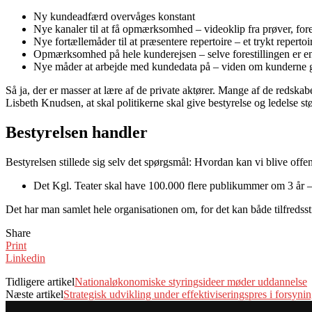
Ny kundeadfærd overvåges konstant
Nye kanaler til at få opmærksomhed – videoklip fra prøver, fores
Nye fortællemåder til at præsentere repertoire – et trykt repert
Opmærksomhed på hele kunderejsen – selve forestillingen er en 
Nye måder at arbejde med kundedata på – viden om kunderne gø
Så ja, der er masser at lære af de private aktører. Mange af de redskab
Lisbeth Knudsen, at skal politikerne skal give bestyrelse og ledelse s
Bestyrelsen handler
Bestyrelsen stillede sig selv det spørgsmål: Hvordan kan vi blive offe
Det Kgl. Teater skal have 100.000 flere publikummer om 3 år – 
Det har man samlet hele organisationen om, for det kan både tilfredss
Share
Print
Linkedin
Tidligere artikel
Nationaløkonomiske styringsideer møder uddannelse
Næste artikel
Strategisk udvikling under effektiviseringspres i forsyni