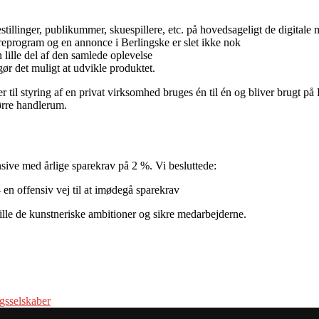
tillinger, publikummer, skuespillere, etc. på hovedsageligt de digitale 
oireprogram og en annonce i Berlingske er slet ikke nok
lille del af den samlede oplevelse
r det muligt at udvikle produktet.
er til styring af en privat virksomhed bruges én til én og bliver brugt 
tørre handlerum.
nsive med årlige sparekrav på 2 %. Vi besluttede:
en offensiv vej til at imødegå sparekrav
tille de kunstneriske ambitioner og sikre medarbejderne.
ngsselskaber