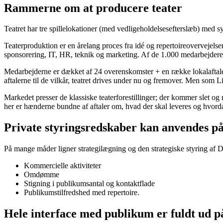
Rammerne om at producere teater
Teatret har tre spillelokationer (med vedligeholdelsesefterslæb) med syv 
Teaterproduktion er en årelang proces fra idé og repertoireovervejelser
sponsorering, IT, HR, teknik og marketing. Af de 1.000 medarbejdere 
Medarbejderne er dækket af 24 overenskomster + en række lokalaftaler,
aftalerne til de vilkår, teatret drives under nu og fremover. Men som
Markedet presser de klassiske teaterforestillinger; der kommer slet og 
her er hænderne bundne af aftaler om, hvad der skal leveres og hvord
Private styringsredskaber kan anvendes på 
På mange måder ligner strategilægning og den strategiske styring af De
Kommercielle aktiviteter
Omdømme
Stigning i publikumsantal og kontaktflade
Publikumstilfredshed med repertoire.
Hele interface med publikum er fuldt ud på