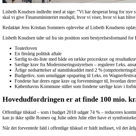
Lisbeth Knudsen indledte med at sige: ”Vi har desperat brug for nye 
skal vi give Finansministeriet modspil, hvor vi viser, hvor vi kan bli
Redaktør Jens Kristian Sommers oplevelse af Lisbeth Knudsens oplæg
Lisbeth Knudsen talte ud fra sin position som bestyrelsesformand for
Teaterloven
En fireårig politisk aftale
Særlig to-do-liste med både en række proceskrav og resultatkra
Særlige krav fra Moderniseringsstyrelsen – regulerer f.eks. ansæ
Årlige nedsættelser af statstilskuddet med 2 % (omprioriterings
Budgetlov, som umuliggør opsparing til f.eks. en Wagnerfestival 
Fondene har deres egne krav og forventninger til, hvordan deres
Københavns Kommune stiller som fondene særlige krav i forbin
Hovedudfordringen er at finde 100 mio. kr.
Offentlige tilskud – som i budget 2018 udgør 74 % – reduceres kontinu
kan jo ikke spille Romeo og Julie uden Julie eller have et symfoniorke
Når det forventede fald i offentlige tilskud er fuldt indfaset, vil det 