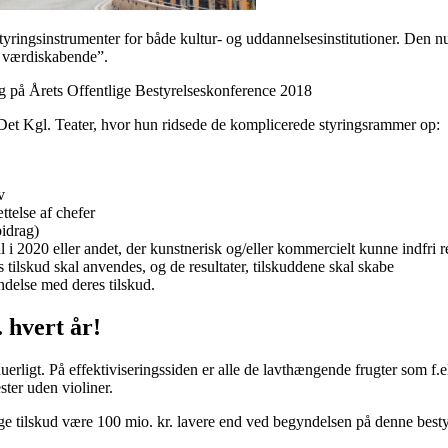
styringsinstrumenter for både kultur- og uddannelsesinstitutioner. Den
ve værdiskabende”.
 på Årets Offentlige Bestyrelseskonference 2018
 Det Kgl. Teater, hvor hun ridsede de komplicerede styringsrammer op:
v
ttelse af chefer
bidrag)
i 2020 eller andet, der kunstnerisk og/eller kommercielt kunne indfri res
 tilskud skal anvendes, og de resultater, tilskuddene skal skabe
delse med deres tilskud.
 hvert år!
erligt. På effektiviseringssiden er alle de lavthængende frugter som f.
ster uden violiner.
årlige tilskud være 100 mio. kr. lavere end ved begyndelsen på denne best