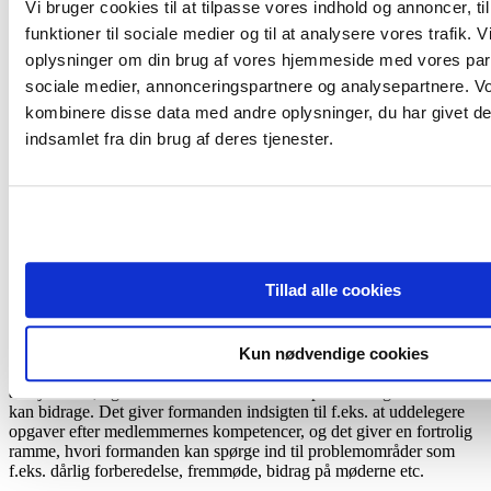
Vi bruger cookies til at tilpasse vores indhold og annoncer, til
Da workshoppens deltagere før oplægget blev spurgt, om
funktioner til sociale medier og til at analysere vores trafik. 
samarbejdsrelationen i deres bestyrelse har været et punkt på
oplysninger om din brug af vores hjemmeside med vores part
dagsordenen, svarede 24 ja, mens 18 svarede nej. Da deltagerne
efter oplægget blev spurgt, om værdiskabelsen i bestyrelsen ville
sociale medier, annonceringspartnere og analysepartnere. V
blive styrket, hvis de kunne styrke deres samarbejdsrelationer, så
kombinere disse data med andre oplysninger, du har givet de
svarede 39 ja, mens 5 svarede nej.
indsamlet fra din brug af deres tjenester.
Klare udmeldinger og individuelle
samtaler sikrer et højt og homogent
bestyrelsesengagement
Søren Sørensen indledte sit oplæg med at fastslå, at det at skabe en
Tillad alle cookies
god bestyrelse kræver en forståelse for hvert bestyrelsesmedlems
kompetencer og det enkelte medlems interesser. En sådan forståelse
kan opnås i en samtale mellem bestyrelsesmedlemmet og
bestyrelsens formand – også kaldet bestyrelsesudviklings-samtaler
Kun nødvendige cookies
(BUS). I BUS siger medlemmerne til formanden, hvad de vil
arbejde med, og hvordan de med deres kompetencer og interesser
kan bidrage. Det giver formanden indsigten til f.eks. at uddelegere
opgaver efter medlemmernes kompetencer, og det giver en fortrolig
ramme, hvori formanden kan spørge ind til problemområder som
f.eks. dårlig forberedelse, fremmøde, bidrag på møderne etc.