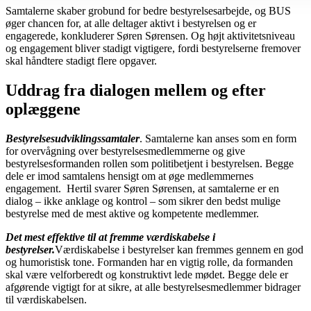
Samtalerne skaber grobund for bedre bestyrelsesarbejde, og BUS
øger chancen for, at alle deltager aktivt i bestyrelsen og er
engagerede, konkluderer Søren Sørensen. Og højt aktivitetsniveau
og engagement bliver stadigt vigtigere, fordi bestyrelserne fremover
skal håndtere stadigt flere opgaver.
Uddrag fra dialogen mellem og efter
oplæggene
Bestyrelsesudviklingssamtaler
. Samtalerne kan anses som en form
for overvågning over bestyrelsesmedlemmerne og give
bestyrelsesformanden rollen som politibetjent i bestyrelsen. Begge
dele er imod samtalens hensigt om at øge medlemmernes
engagement. Hertil svarer Søren Sørensen, at samtalerne er en
dialog – ikke anklage og kontrol – som sikrer den bedst mulige
bestyrelse med de mest aktive og kompetente medlemmer.
Det mest effektive til at fremme værdiskabelse i
bestyrelser.
Værdiskabelse i bestyrelser kan fremmes gennem en god
og humoristisk tone. Formanden har en vigtig rolle, da formanden
skal være velforberedt og konstruktivt lede mødet. Begge dele er
afgørende vigtigt for at sikre, at alle bestyrelsesmedlemmer bidrager
til værdiskabelsen.