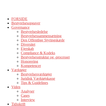
FORSIDE
Bestyrelsesopgaver
Governance
Bestyrelsesledelse
Bestyrelsessammensætning
Den Offentlige Styringskæde
Diversitet
Ejerskab
Compliance & Kodeks
Bestyrelsesstruktur og -processer
Honorering
Kompetencer
Værktøjer
Bestyrelsesværktøjer
Juridisk Værktøjskasse
Tips & Guidelines
Viden
Analyser
Cases
Interview
Tidsskrift