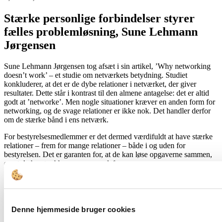
Stærke personlige forbindelser styrer
fælles problemløsning, Sune Lehmann
Jørgensen
Sune Lehmann Jørgensen tog afsæt i sin artikel, ’Why networking
doesn’t work’ – et studie om netværkets betydning. Studiet
konkluderer, at det er de dybe relationer i netværket, der giver
resultater. Dette står i kontrast til den almene antagelse: det er altid
godt at ’networke’. Men nogle situationer kræver en anden form for
networking, og de svage relationer er ikke nok. Det handler derfor
om de stærke bånd i ens netværk.
For bestyrelsesmedlemmer er det dermed værdifuldt at have stærke
relationer – frem for mange relationer – både i og uden for
bestyrelsen. Det er garanten for, at de kan løse opgaverne sammen,
og at de kan trække ressourcer udefra.
Ifølge en stor statistisk signifikant undersøgelse fra The
Conference
Board
er samarbejdet i bestyrelsen otte gange vigtigere end
kompetencer for virksomhedens værdiskabelse. Og her er det, Sune
Lehmann Jørgensen – ganske vidst ikke i bestyrelser – har
Denne hjemmeside bruger cookies
undersøgt, hvad der er for nogle relationer, der giver værdi.