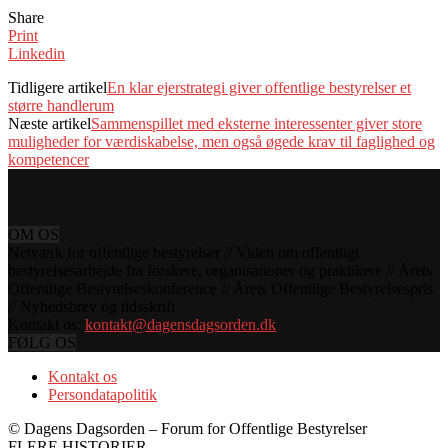
Share
Print
Linkedin
Tidligere artikel
En klar ejerstrategi giver offentlige bestyrelser et
større handlerum
Næste artikel
Sammenspillet med eksterne interessenter giver store
muligheder for værdiskabelse, men også øgede krav til faglighed og
kompetencer
OM OS
Netværk for offentlige bestyrelser // Viden om offentligt
bestyrelsesarbejde fra forskere, organisationer og praktikere // Årets
Offentlige Bestyrelseskonference // Årets Offentlige Bestyrelsespris
// Nyhedsbrev og tidsskrift
Kontakt os:
kontakt@dagensdagsorden.dk
FØLG OS
Kontakt os
Persondatapolitik
© Dagens Dagsorden – Forum for Offentlige Bestyrelser
FLERE HISTORIER