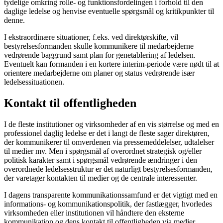
tydelige omkring rolle- og funktionsfor­delingen i forhold til den
daglige ledelse og henvise eventuelle spørgsmål og kritikpunk­ter til
denne.
I ekstraordinære situationer, f.eks. ved direktørskifte, vil
bestyrelsesformanden skulle kommunikere til medarbejderne
vedrørende baggrund samt plan for genetab­lering af ledelsen.
Eventuelt kan formanden i en kortere interim-periode være nødt til at
orientere medarbejderne om planer og status vedrørende især
ledelsessituationen.
Kontakt til offentligheden
I de fleste institutioner og virksomheder af en vis størrelse og med en
professionel daglig ledelse er det i langt de fleste sager direktø­ren,
der kommunikerer til omverdenen via pressemeddelelser, udtalelser
til medier mv. Men i spørgsmål af overordnet strategisk og/eller
politisk karakter samt i spørgsmål vedrørende ændringer i den
overordnede ledelsesstruktur er det naturligt bestyrel­sesformanden,
der varetager kontakten til medier og de centrale interessenter.
I dagens transparente kommunikationssam­fund er det vigtigt med en
informations- og kommunikationspolitik, der fastlægger, hvorledes
virksomheden eller institutionen vil håndtere den eksterne
kommunikation og dens kontakt til offentligheden via medier.