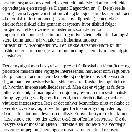
bestemt organisatorisk enhed, eventuelt understøttet af en nedfældet
og vedtagen ejerstrategi (se Dagens Dagsorden nr. 4). De(n) reelle
ejer(e) i en selvejende institution vil jeg betegne som de, der bidrager
økonomisk til institu­tionen (tilskudsmyndigheden), enten via et
direkte fast tilskud eller gennem et system, hvor tilskud følger
brugerne. Det kan være et ministerium, som det er for
ungdomsuddan­nelsesinstitutioner og universiteter, eller det kan også
være kommunen, når vi taler om kulturinstitutioner,
infrastrukturvirksomhe­der mv. I en række statsanerkendte kultur­
institutioner kan man sige, at kommunen og staten tilsammen udgør
ejerskabet.
Det er nyttigt for en bestyrelse at prøve i fællesskab at identificere og
prioritere mel­lem sine vigtigste interessenter, herunder som sagt blive
skarp i sondringen mellem de reelle og de følte ejere. Ofte viser det
sig, at man i en bestyrelse kan sidde med ret forskellige opfattelser
af, hvordan interes­sentbilledet ser ud. Men det er vigtigt at få dette
billede afstemt, så man også er enige om, hvordan man systematisk
får opbygget og vedligeholdt en god, fremadrettet dialog med de
vigtigste interessenter. Især er det enhver bestyrelses pligt at skabe et
overblik over krav og forventninger fra tilskudsmyn­digheden og
sikre, at institutionen lever op til disse. Enhver bestyrelse skal kunne
„læse sine ejere“, og det gælder også en offentlig bestyrelse. Og da
bestyrelsen er indsat af ejeren – direkte eller indirekte via vedtægts­
bestemte, udpegningsberettigede organisa­tioner – til at realisere