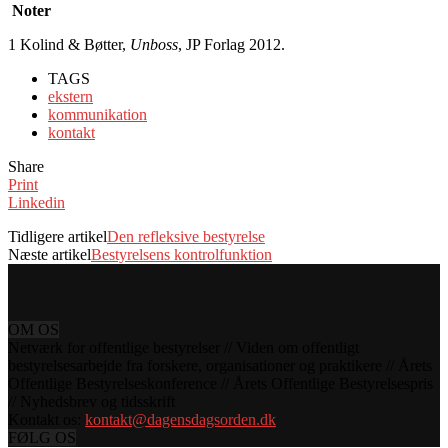
Noter
1 Kolind & Bøtter,
Unboss
, JP Forlag 2012.
TAGS
ekstern
kommunikation
kontakt
Share
Print
Linkedin
Tidligere artikel
Den refleksive bestyrelse
Næste artikel
Bestyrelsens kontrolfunktion
OM OS
Netværk for offentlige bestyrelser // Viden om offentligt
bestyrelsesarbejde fra forskere, organisationer og praktikere // Årets
Offentlige Bestyrelseskonference // Årets Offentlige Bestyrelsespris
// Nyhedsbrev og tidsskrift
Kontakt os:
kontakt@dagensdagsorden.dk
FØLG OS