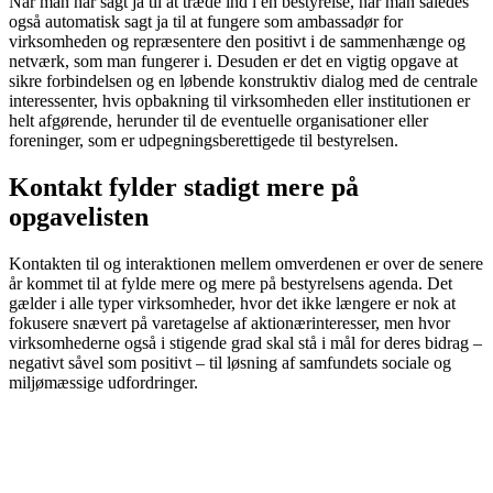
Når man har sagt ja til at træde ind i en bestyrelse, har man således
også automatisk sagt ja til at fungere som ambassadør for
virksomhe­den og repræsentere den positivt i de sammenhænge og
netværk, som man fungerer i. Desuden er det en vigtig opgave at
sikre forbindelsen og en løbende konstruktiv dialog med de centrale
interessenter, hvis opbakning til virksomheden eller institutionen er
helt afgørende, herunder til de eventuelle organisationer eller
foreninger, som er udpegningsberettigede til bestyrelsen.
Kontakt fylder stadigt mere på
opgavelisten
Kontakten til og interaktionen mellem omverdenen er over de senere
år kommet til at fylde mere og mere på bestyrelsens agenda. Det
gælder i alle typer virksomhe­der, hvor det ikke længere er nok at
fokusere snævert på varetagelse af aktionærinteresser, men hvor
virksomhederne også i stigende grad skal stå i mål for deres bidrag –
negativt såvel som positivt – til løsning af samfundets sociale og
miljømæssige udfordringer.