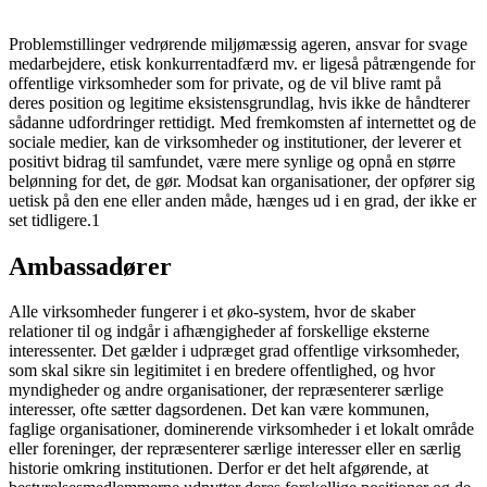
Problemstillinger vedrørende miljømæssig ageren, ansvar for svage
medarbejdere, etisk konkurrentadfærd mv. er ligeså påtrængende for
offentlige virksomheder som for pri­vate, og de vil blive ramt på
deres position og legitime eksistensgrundlag, hvis ikke de håndterer
sådanne udfordringer ret­tidigt. Med fremkomsten af internettet og de
sociale medier, kan de virksomheder og institutioner, der leverer et
positivt bidrag til samfundet, være mere synlige og opnå en større
belønning for det, de gør. Modsat kan organisationer, der opfører sig
uetisk på den ene eller anden måde, hænges ud i en grad, der ikke er
set tidligere.1
Ambassadører
Alle virksomheder fungerer i et øko-system, hvor de skaber
relationer til og indgår i afhængigheder af forskellige eksterne
interes­senter. Det gælder i udpræget grad offentlige virksomheder,
som skal sikre sin legitimitet i en bredere offentlighed, og hvor
myndighe­der og andre organisationer, der repræsen­terer særlige
interesser, ofte sætter dagsor­denen. Det kan være kommunen,
faglige organisationer, dominerende virksomheder i et lokalt område
eller foreninger, der repræ­senterer særlige interesser eller en særlig
historie omkring institutionen. Derfor er det helt afgørende, at