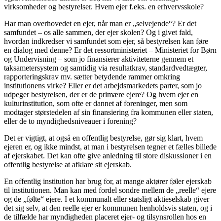
virksomheder og bestyrel­ser. Hvem ejer f.eks. en erhvervsskole?
Har man overhovedet en ejer, når man er „selvejende“? Er det
samfundet – os alle sammen, der ejer skolen? Og i givet fald,
hvordan indkredser vi samfundet som ejer, så bestyrelsen kan føre
en dialog med denne? Er det ressortministeriet – Ministeriet for Børn
og Undervisning – som jo finansierer aktiviteterne gennem et
taksametersystem og samtidig via resultatkrav, standardvedtægter,
rapporteringskrav mv. sætter betydende ram­mer omkring
institutionens virke? Eller er det arbejdsmarkedets parter, som jo
udpeger bestyrelsen, der er de primære ejere? Og hvem ejer en
kulturinstitution, som ofte er dannet af foreninger, men som
modtager størstedelen af sin finansiering fra kommu­nen eller staten,
eller de to myndighedsniveauer i forening?
Det er vigtigt, at også en offentlig bestyrelse, gør sig klart, hvem
ejeren er, og ikke mindst, at man i bestyrelsen tegner et fælles billede
af ejerskabet. Det kan ofte give anledning til store diskussioner i en
offentlig bestyrelse at afklare sit ejerskab.
En offentlig institution har brug for, at mange aktører føler ejerskab
til institutionen. Man kan med fordel sondre mellem de „reel­le“ ejere
og de „følte“ ejere. I et kommunalt eller statsligt aktieselskab giver
det sig selv, at den reelle ejer er kommunen henholdsvis staten, og i
de tilfælde har myndigheden placeret ejer- og tilsynsrollen hos en