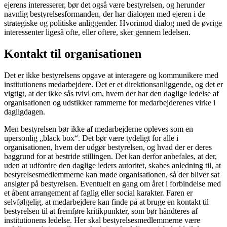
ejerens interesserer, bør det også være bestyrelsen, og herunder
navnlig bestyrelsesformanden, der har dia­logen med ejeren i de
strategiske og politiske anliggender. Hvorimod dialog med de øvrige
interessenter ligeså ofte, eller oftere, sker gennem ledelsen.
Kontakt til organisationen
Det er ikke bestyrelsens opgave at interagere og kommunikere med
institutionens medar­bejdere. Det er et direktionsanliggende, og det er
vigtigt, at der ikke sås tvivl om, hvem der har den daglige ledelse af
organisationen og udstikker rammerne for medarbejderenes virke i
dagligdagen.
Men bestyrelsen bør ikke af medarbejderne opleves som en
upersonlig „black box“. Det bør være tydeligt for alle i
organisationen, hvem der udgør bestyrelsen, og hvad der er deres
baggrund for at bestride stillingen. Det kan derfor anbefales, at der,
uden at udfordre den daglige leders autoritet, skabes anledning til, at
bestyrelsesmedlemmerne kan møde organisationen, så der bliver sat
ansigter på bestyrelsen. Eventuelt en gang om året i forbindelse med
et åbent arrangement af faglig eller social karakter. Faren er
selvfølge­lig, at medarbejdere kan finde på at bruge en kontakt til
bestyrelsen til at fremføre kritik­punkter, som bør håndteres af
institutionens ledelse. Her skal bestyrelsesmedlemmerne være