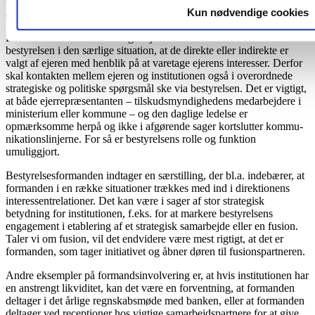
skal være opmærksomme på, hvordan de kan bidrage som
Kun nødvendige cookies
ambassadører for virksomheden eller institutionen.
Blandt interessenterne indtager ejerne en særstatus. Her er
bestyrelsen i den særlige situation, at de direkte eller indirekte er
valgt af ejeren med henblik på at varetage ejerens interesser. Derfor
skal kontakten mellem ejeren og institutionen også i overordnede
strategiske og politiske spørgsmål ske via bestyrelsen. Det er vigtigt,
at både ejerrepræ­sentanten – tilskudsmyndighedens medar­bejdere i
ministerium eller kommune – og den daglige ledelse er
opmærksomme herpå og ikke i afgørende sager kortslutter kommu­
nikationslinjerne. For så er bestyrelsens rolle og funktion
umuliggjort.
Bestyrelsesformanden indtager en særstil­ling, der bl.a. indebærer, at
formanden i en række situationer trækkes med ind i direktionens
interessentrelationer. Det kan være i sager af stor strategisk
betydning for institutionen, f.eks. for at markere bestyrel­sens
engagement i etablering af et strategisk samarbejde eller en fusion.
Taler vi om fusion, vil det endvidere være mest rigtigt, at det er
formanden, som tager initiativet og åbner døren til fusionspartneren.
Andre eksempler på formandsinvolvering er, at hvis institutionen har
en anstrengt likvidi­tet, kan det være en forventning, at forman­den
deltager i det årlige regnskabsmøde med banken, eller at formanden
deltager ved receptioner hos vigtige samarbejdspartnere for at give