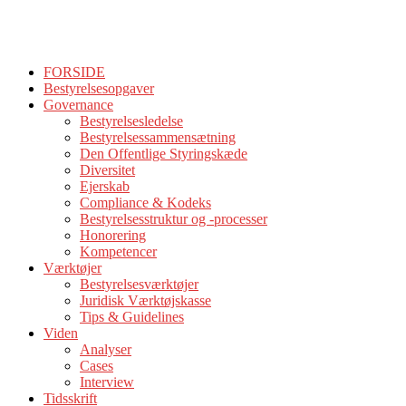
FORSIDE
Bestyrelsesopgaver
Governance
Bestyrelsesledelse
Bestyrelsessammensætning
Den Offentlige Styringskæde
Diversitet
Ejerskab
Compliance & Kodeks
Bestyrelsesstruktur og -processer
Honorering
Kompetencer
Værktøjer
Bestyrelsesværktøjer
Juridisk Værktøjskasse
Tips & Guidelines
Viden
Analyser
Cases
Interview
Tidsskrift