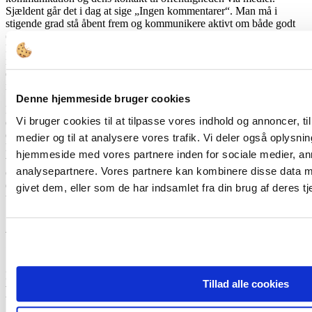
Sjældent går det i dag at sige „Ingen kom­mentarer“. Man må i
stigende grad stå åbent frem og kommunikere aktivt om både godt
og skidt, men mange bestyrelser har ikke gjort sig klart, hvor
kompliceret kommuni­kation kan være eksternt og internt. Det er
ikke sikkert, at det er bestyrelsen, der skal kommunikere – det er det
oftest ikke – men det er bestyrelsens ansvar, at der er en politik for
information og kommunikation.
Denne hjemmeside bruger cookies
Det er også en god idé at få nedfældet i for­retningsordenen, hvornår
Vi bruger cookies til at tilpasse vores indhold og annoncer, til 
det er formanden henholdsvis direktøren, der kommunikerer
eksternt. I enkelte tilfælde kan formanden uddelegere
medier og til at analysere vores trafik. Vi deler også oplysni
kommunikationsopgaven til en anden i bestyrelsen, hvis
hjemmeside med vores partnere inden for sociale medier, a
vedkommende på bestyrelsens vegne har arbejdet med en særlig
analysepartnere. Vores partnere kan kombinere disse data m
opgave eller har dybere indsigt i det pågældende område. Ellers er
det ikke god kutyme, at andre end bestyrelsesformanden udtaler sig
givet dem, eller som de har indsamlet fra din brug af deres tj
til den brede offentlighed.
Arbejdsdelingen mellem bestyrelsen og
den daglige leder
Det er en del af direktionens opgave at pleje og udvikle
Tillad alle cookies
virksomhedens samspil med de mange interessenter. Bestyrelsen kan
bidrage efter aftale, hvor relevant, ligesom bestyrel­sesmedlemmer