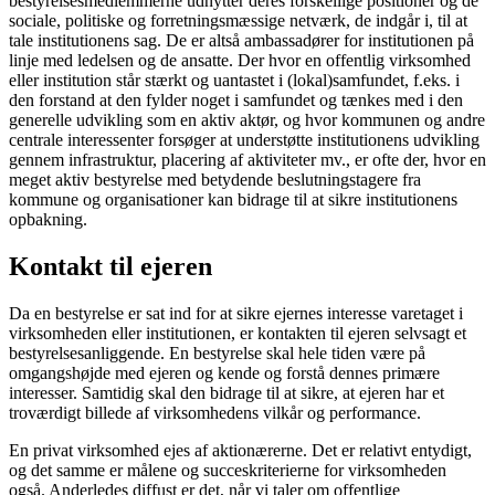
bestyrelsesmedlemmerne udnytter deres forskellige positioner og de
sociale, politiske og forretningsmæssige netværk, de indgår i, til at
tale institutionens sag. De er altså ambassadører for institutio­nen på
linje med ledelsen og de ansatte. Der hvor en offentlig virksomhed
eller institution står stærkt og uantastet i (lokal)samfundet, f.eks. i
den forstand at den fylder noget i samfundet og tænkes med i den
generelle udvikling som en aktiv aktør, og hvor kom­munen og andre
centrale interessenter for­søger at understøtte institutionens udvikling
gennem infrastruktur, placering af aktiviteter mv., er ofte der, hvor en
meget aktiv besty­relse med betydende beslutningstagere fra
kommune og organisationer kan bidrage til at sikre institutionens
opbakning.
Kontakt til ejeren
Da en bestyrelse er sat ind for at sikre ejernes interesse varetaget i
virksomheden eller institutionen, er kontakten til ejeren selvsagt et
bestyrelsesanliggende. En bestyrelse skal hele tiden være på
omgangshøjde med ejeren og kende og forstå dennes primære
interes­ser. Samtidig skal den bidrage til at sikre, at ejeren har et
troværdigt billede af virksomhe­dens vilkår og performance.
En privat virksomhed ejes af aktionærerne. Det er relativt entydigt,
og det samme er målene og succeskriterierne for virksomhe­den
også. Anderledes diffust er det, når vi taler om offentlige