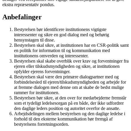
ekstra repræsentativ pondus.
Anbefalinger
Bestyrelsen bør identificere institutionens vigtigste
interessenter og sikre en god dialog med og behørig
hensynstagen til disse.
Bestyrelsen skal sikre, at institutionen har en CSR-politik samt
en politik for information til og kom­munikation med
institutionens omverden og interessenter.
Bestyrelsen skal skabe overblik over krav og forventninger fra
ejeren eller tilskudsmyndigheden og sikre, at institutionen
opfylder ejerens forventninger.
Bestyrelsen skal være den primære dialogpartner med og
forbindelsesled til ejeren/tilskudsmyn­digheden og arbejde for
at fremme dialogen med denne om at skabe de bedst mulige
rammer for institutionen.
Bestyrelsen bør sikre, at den over for medarbejderne fremstår
som et tydeligt ledelsesorgan på en både, der ikke udfordrer
den daglige leders position og autoritet overfor de ansatte.
Arbejdsdelingen mellem bestyrelsen og den daglige ledelse i
forhold til den eksterne kommunika­tion bør fremgå af
bestyrelsens forretningsorden.