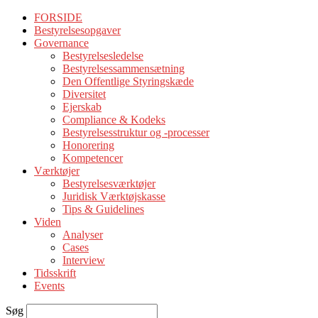
FORSIDE
Bestyrelsesopgaver
Governance
Bestyrelsesledelse
Bestyrelsessammensætning
Den Offentlige Styringskæde
Diversitet
Ejerskab
Compliance & Kodeks
Bestyrelsesstruktur og -processer
Honorering
Kompetencer
Værktøjer
Bestyrelsesværktøjer
Juridisk Værktøjskasse
Tips & Guidelines
Viden
Analyser
Cases
Interview
Tidsskrift
Events
Søg