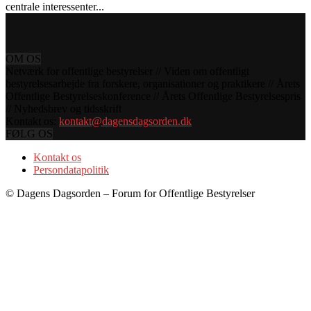
centrale interessenter...
OM OS
Netværk for offentlige bestyrelser // Viden om offentligt
bestyrelsesarbejde fra forskere, organisationer og praktikere // Årets
Offentlige Bestyrelseskonference // Årets Offentlige Bestyrelsespris
// Nyhedsbrev og tidsskrift
Kontakt os:
kontakt@dagensdagsorden.dk
FØLG OS
Kontakt os
Persondatapolitik
© Dagens Dagsorden – Forum for Offentlige Bestyrelser