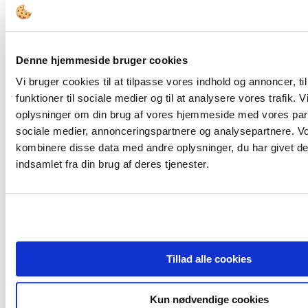
FORSIDE
Denne hjemmeside bruger cookies
Bestyrelsesopgaver
Governance
Vi bruger cookies til at tilpasse vores indhold og annoncer, til
Bestyrelsesledelse
funktioner til sociale medier og til at analysere vores trafik. 
Bestyrelsessammensætning
oplysninger om din brug af vores hjemmeside med vores part
Den Offentlige Styringskæde
Diversitet
sociale medier, annonceringspartnere og analysepartnere. V
Ejerskab
kombinere disse data med andre oplysninger, du har givet de
Compliance & Kodeks
indsamlet fra din brug af deres tjenester.
Bestyrelsesstruktur og -processer
Honorering
Kompetencer
Værktøjer
Bestyrelsesværktøjer
Juridisk Værktøjskasse
Tips & Guidelines
Viden
Tillad alle cookies
Analyser
Cases
Interview
Kun nødvendige cookies
Tidsskrift