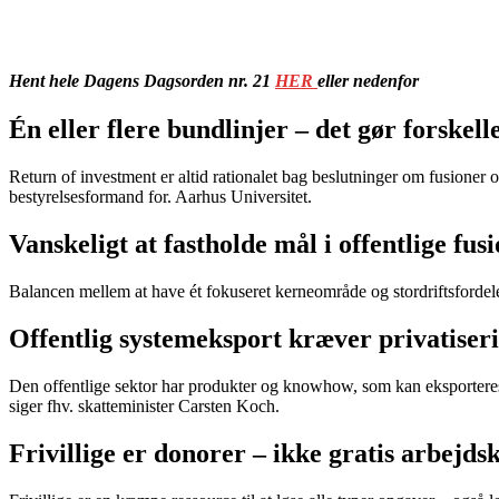
Hent hele Dagens Dagsorden nr. 21
HER
eller nedenfor
Én eller flere bundlinjer – det gør forskell
Return of investment er altid rationalet bag beslutninger om fusioner o
bestyrelsesformand for. Aarhus Universitet.
Vanskeligt at fastholde mål i offentlige fus
Balancen mellem at have ét fokuseret kerneområde og stordriftsfordele 
Offentlig systemeksport kræver privatiser
Den offentlige sektor har produkter og knowhow, som kan eksporteres. Men
siger fhv. skatteminister Carsten Koch.
Frivillige er donorer – ikke gratis arbejds