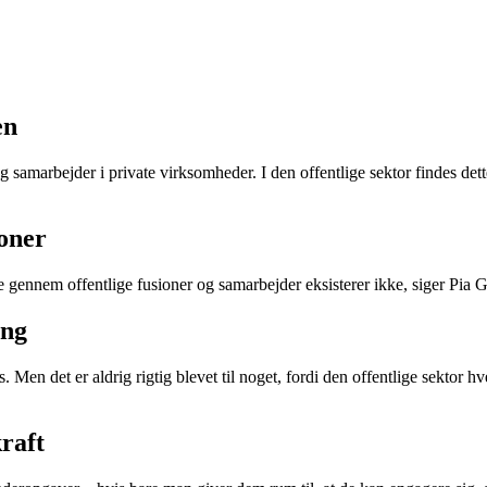
en
g samarbejder i private virksomheder. I den offentlige sektor findes det
ioner
gennem offentlige fusioner og samarbejder eksisterer ikke, siger Pia Gjel
ing
 det er aldrig rigtig blevet til noget, fordi den offentlige sektor hverke
kraft