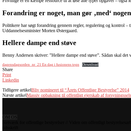
Frivillige er en kæmpe ressource til at løse alle typer opgaver – ogs
Forandring er noget, man gør ‚med‘ nogen
Politikere har søgt forandring gennem regler, regulering og kontrol –
Uddannelsesminister Morten Østergaard.
Hellere dampe end støve
Benny Andersen skriver: ”Hellere dampe end støve”. Sådan skal det væ
dagensdagsorden_nr_21 En dag i fusionens tegn
Download
Share
Print
Linkedin
Tidligere artikel
Bliv nomineret til “Årets Offentlige Bestyrelse” 2014
Næste artikel
Massiv opbakning til offentligt ejerskab af forsyningssel
OM OS
Netværk for offentlige bestyrelser // Viden om offentligt bestyrelsesar
tidsskrift