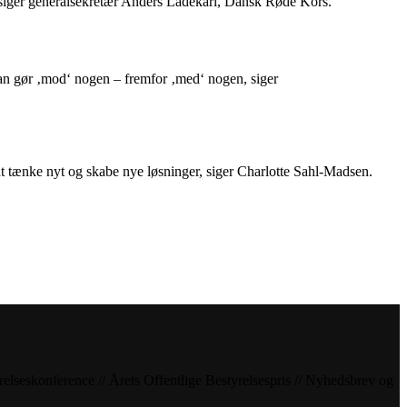
g, siger generalsekretær Anders Ladekarl, Dansk Røde Kors.
 man gør ‚mod‘ nogen – fremfor ‚med‘ nogen, siger
t tænke nyt og skabe nye løsninger, siger Charlotte Sahl-Madsen.
tyrelseskonference // Årets Offentlige Bestyrelsespris // Nyhedsbrev og