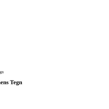
egn
nens Tegn