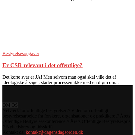
Bestyrelsesopgaver
Er CSR relevant i det offentlige?
Det korte svar er JA! Men selvom man også skal ville det af
ideologiske årsager, starter processen ikke med en drøm om...
OM OS
Netværk for offentlige bestyrelser // Viden om offentligt
bestyrelsesarbejde fra forskere, organisationer og praktikere // Årets
Offentlige Bestyrelseskonference // Årets Offentlige Bestyrelsespris
// Nyhedsbrev og tidsskrift
Kontakt os:
kontakt@dagensdagsorden.dk