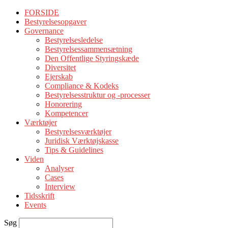
FORSIDE
Bestyrelsesopgaver
Governance
Bestyrelsesledelse
Bestyrelsessammensætning
Den Offentlige Styringskæde
Diversitet
Ejerskab
Compliance & Kodeks
Bestyrelsesstruktur og -processer
Honorering
Kompetencer
Værktøjer
Bestyrelsesværktøjer
Juridisk Værktøjskasse
Tips & Guidelines
Viden
Analyser
Cases
Interview
Tidsskrift
Events
Søg