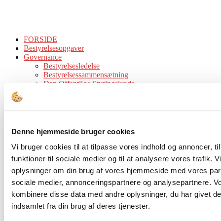
FORSIDE
Bestyrelsesopgaver
Governance
Bestyrelsesledelse
Bestyrelsessammensætning
Den Offentlige Styringskæde
Diversitet
Ejerskab
Compliance & Kodeks
Bestyrelsesstruktur og -processer
Honorering
Denne hjemmeside bruger cookies
Kompetencer
Værktøjer
Vi bruger cookies til at tilpasse vores indhold og annoncer, til
Bestyrelsesværktøjer
funktioner til sociale medier og til at analysere vores trafik. 
Juridisk Værktøjskasse
oplysninger om din brug af vores hjemmeside med vores part
Tips & Guidelines
Viden
sociale medier, annonceringspartnere og analysepartnere. V
Analyser
kombinere disse data med andre oplysninger, du har givet de
Cases
indsamlet fra din brug af deres tjenester.
Interview
Tidsskrift