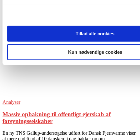
Events
Forside
Tags
Samfundsansvar
Tag: samfundsansvar
Tillad alle cookies
Kun nødvendige cookies
Analyser
Massiv opbakning til offentligt ejerskab af
forsyningsselskaber
En ny TNS Gallup-undersøgelse udført for Dansk Fjernvarme viser,
at mere end 6 ud af 10 danskere i dag bakker op om...