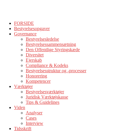
FORSIDE
Bestyrelsesopgaver
Governance
Bestyrelsesledelse
Bestyrelsessammensætning
Den Offentlige Styringskæde
Diversitet
Ejerskab
Compliance & Kodeks
Bestyrelsesstruktur og -processer
Honorering
Kompetencer
Værktøjer
Bestyrelsesværktøjer
Juridisk Værktøjskasse
Tips & Guidelines
Viden
Analyser
Cases
Interview
Tidsskrift