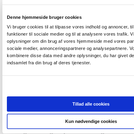
legitimitet
Målestokken for succes i offentlige institutioner er legitimitet hos
Denne hjemmeside bruger cookies
politikere, kunder, medarbejdere og andre stakeholders. Derfor
fokuserer strategilægning i det offentlige på at skabe en langsigtet
Vi bruger cookies til at tilpasse vores indhold og annoncer, til
differentiering i forhold til konkurrenterne, og i den løbende
funktioner til sociale medier og til at analysere vores trafik. 
strategiske ledelse et fokus på at vælge de redskaber, som skaber en
oplysninger om din brug af vores hjemmeside med vores part
synlig differentiering. Det er til at skabe denne differentiering, at
selskabet/institutionen har brug for at skabe det økonomiske
sociale medier, annonceringspartnere og analysepartnere. V
råderum.
kombinere disse data med andre oplysninger, du har givet de
indsamlet fra din brug af deres tjenester.
Love og cirkulærer ændrer konstant på
mulighederne for differentiering
Offentlige bestyrelser er nødt til hele tiden at tilpasse institutionens
strategi. Politikerne ændrer konstant og uforudsigeligt
rammebetingelser med nye love og cirkulærer. Så de offensive
bestyrelsers ønsker om at differentiere sig, bliver konstant
Tillad alle cookies
”overruled”, og derfor er en tilpasning og reaktiv strategilægning et
vilkår.
Brug samtale frem for excelark til at
Kun nødvendige cookies
overvåge strategiimplementeringen