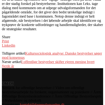
er der stadig forskel på bestyrelserne. Institutionen kan f.eks. tage
dialog med kommunen om at udpege udvalgsformanden for det
pågældende område, for det giver den bedst tænkelige indsigt i
fagområdet med base i kommunen. Netop denne indsigt er helt
afgørende, når bestyrelsen i det løbende arbejde skal identificere og
trykprøve de konkrete udfordringer og handlemuligheder, der skaber
de strategiske resultater.
Share
Print
Linkedin
Tidligere artikel
Kultursociologisk analyse: Danske bestyrelser søger
mod konsensus
Næste artikel
I offentlige bestyrelser skifter ejeren mening hvert
fjerde år
OM OS
Netværk for offentlige bestyrelser // Viden om offentligt
bestyrelsesarbejde fra forskere, organisationer og praktikere // Årets
Offentlige Bestyrelseskonference // Årets Offentlige Bestyrelsespris
// Nyhedsbrev og tidsskrift
Kontakt os:
kontakt@dagensdagsorden.dk