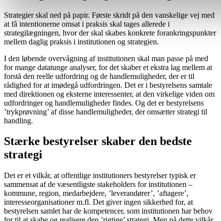
Strategier skal ned på papir. Første skridt på den vanskelige vej med
at få intentionerne omsat i praksis skal tages allerede i
strategilægningen, hvor der skal skabes konkrete forankringspunkter
mellem daglig praksis i institutionen og strategien.
I den løbende overvågning af institutionen skal man passe på med
for mange datatunge analyser, for det skaber et ekstra lag mellem at
forstå den reelle udfordring og de handlemuligheder, der er til
rådighed for at imødegå udfordringen. Det er i bestyrelsens samtale
med direktionen og eksterne interessenter, at den virkelige viden om
udfordringer og handlemuligheder findes. Og det er bestyrelsens
’trykprøvning’ af disse handlemuligheder, der omsætter strategi til
handling.
Stærke bestyrelser skaber den bedste
strategi
Det er et vilkår, at offentlige institutioners bestyrelser typisk er
sammensat af de væsentligste stakeholders for institutionen –
kommune, region, medarbejdere, ’leverandører’, ’aftagere’,
interesseorganisationer m.fl. Det giver ingen sikkerhed for, at
bestyrelsen samlet har de kompetencer, som institutionen har behov
for til at skabe og realisere den ’rigtige’ strategi. Men på dette vilkår