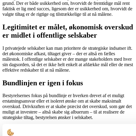
grund. Der er både usikkerhed om, hvorvidt de fremtidige mål rent
faktisk er lig med succes, ligesom der er usikkerhed om, hvorvidt de
valgte tiltag er de rigtige og tilstrækkelige til at nå målene.
Legitimitet er målet, økonomisk overskud
er midlet i offentlige selskaber
I privatejede selskaber kan man prioritere de strategiske indsatser ift.
det økonomiske afkast, tiltaget giver – der er altså en fælles
målestok. I offentlige selskaber er der mange stakeholders med hver
sin dagsorden, så det er ikke helt enkelt at afdække mål eller de mest
effektive redskaber til at nå målene.
Bundlinjen er igen i fokus
Bestyrelsernes fokus på bundlinje er hverken drevet af et muligt
erstatningsansvar eller et isoleret ønske om at skabe maksimalt
overskud. Drivkraften er at skabe præcist det overskud, som gør det
muligt at investere – altså skabe sig albuerum – til at realisere de
strategiske tiltag, bestyrelsen ønsker i selskabet.
Strategien sætter fokus på at skabe