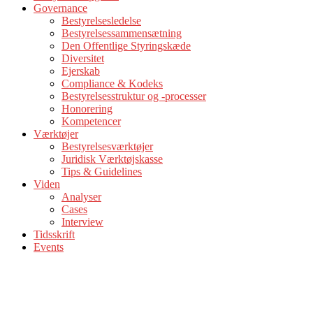
Governance
Bestyrelsesledelse
Bestyrelsessammensætning
Den Offentlige Styringskæde
Diversitet
Ejerskab
Compliance & Kodeks
Bestyrelsesstruktur og -processer
Honorering
Kompetencer
Værktøjer
Bestyrelsesværktøjer
Juridisk Værktøjskasse
Tips & Guidelines
Viden
Analyser
Cases
Interview
Tidsskrift
Events