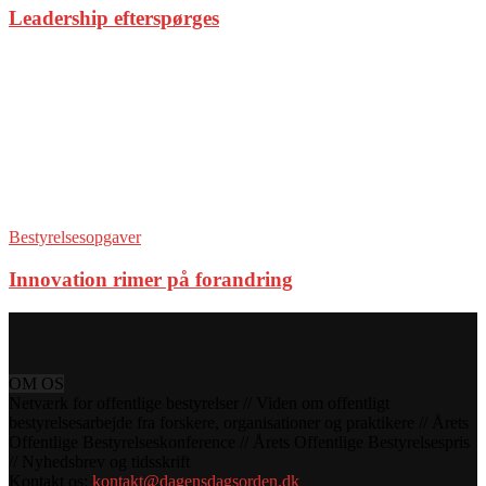
Leadership efterspørges
Bestyrelsesopgaver
Innovation rimer på forandring
OM OS
Netværk for offentlige bestyrelser // Viden om offentligt
bestyrelsesarbejde fra forskere, organisationer og praktikere // Årets
Offentlige Bestyrelseskonference // Årets Offentlige Bestyrelsespris
// Nyhedsbrev og tidsskrift
Kontakt os:
kontakt@dagensdagsorden.dk