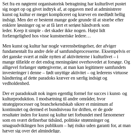
Set fra en nøgternt organisatorisk betragtning har kulturlivet pustet
sig noget op og givet indtryk af, at opgaven med at administrere
kunst og kultur er meget kompliceret og kræver en medfødt hellig
indsigt. Men der er bestemt mange gode grunde til at stræbe efter
enklere løsninger og se at få lært et seriøst håndværk som
leder. Keep it simple ‐ det skader ikke nogen. Højst lidt
forfængelighed hos visse kunstneriske ledere…
Men kunst og kultur har nogle værensbetingelser, der afviger
fundamentalt fra andre dele af samfundsprocesserne. Eksempelvis er
det ganske svært at måle nytten af aktiviteterne i kulturlivet – i
mange tilfælde er det endog meningsløst overhovedet at forsøge. Og
alligevel forlanger støttegiverne, at man kan legitimere samfundets
investeringer i denne – født unyttige aktivitet – og lederens virtuose
håndtering af dette paradoks kræver en særlig indsigt og
vedholdenhed.
Der er paradoksalt nok ingen egentlig formel for succes i kunst- og
kulturproduktion. I modsætning til andre områder, hvor
strategiprocesser og branchekendskab sikrer et minimum af
kontinuitet og dermed et bundniveau for driften, er de gode
resultater inden for kunst og kultur tæt forbundet med fænomener
som en svært definerbar tidsånd, politiske strømninger og
smagsudviklingen hos publikum – høj risiko uden garanti for, at man
hæver sig over det almindelige.