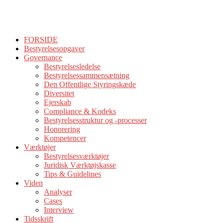
FORSIDE
Bestyrelsesopgaver
Governance
Bestyrelsesledelse
Bestyrelsessammensætning
Den Offentlige Styringskæde
Diversitet
Ejerskab
Compliance & Kodeks
Bestyrelsesstruktur og -processer
Honorering
Kompetencer
Værktøjer
Bestyrelsesværktøjer
Juridisk Værktøjskasse
Tips & Guidelines
Viden
Analyser
Cases
Interview
Tidsskrift