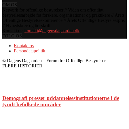
OM OS
Netværk for offentlige bestyrelser // Viden om offentligt
bestyrelsesarbejde fra forskere, organisationer og praktikere // Årets
Offentlige Bestyrelseskonference // Årets Offentlige Bestyrelsespris
// Nyhedsbrev og tidsskrift
Kontakt os:
kontakt@dagensdagsorden.dk
FØLG OS
Kontakt os
Persondatapolitik
© Dagens Dagsorden – Forum for Offentlige Bestyrelser
FLERE HISTORIER
Demografi presser uddannelsesinstitutionerne i de
tyndt befolkede områder