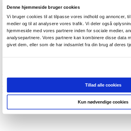
Næste artikel
Kulturbestyrelser – forén jer!
Denne hjemmeside bruger cookies
RELATEREDE ARTIKLER
MERE FRA FORFATTEREN
Vi bruger cookies til at tilpasse vores indhold og annoncer, til 
medier og til at analysere vores trafik. Vi deler også oplysni
hjemmeside med vores partnere inden for sociale medier, a
analysepartnere. Vores partnere kan kombinere disse data m
givet dem, eller som de har indsamlet fra din brug af deres tj
Viden
Hensigtsmæssig lederrekruttering: Et spørgsmål om
Tillad alle cookies
fagprofessionstilknytning?
Kun nødvendige cookies