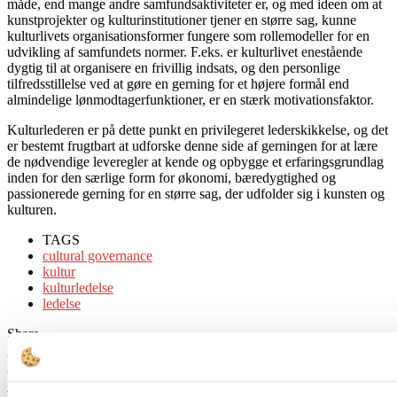
måde, end mange andre samfundsaktiviteter er, og med ideen om at
kunstprojekter og kulturinstitutioner tjener en større sag, kunne
kulturlivets organisationsformer fungere som rollemodeller for en
udvikling af samfundets normer. F.eks. er kulturlivet enestående
dygtig til at organisere en frivillig indsats, og den personlige
tilfredsstillelse ved at gøre en gerning for et højere formål end
almindelige lønmodtagerfunktioner, er en stærk motivationsfaktor.
Kulturlederen er på dette punkt en privilegeret lederskikkelse, og det
er bestemt frugtbart at udforske denne side af gerningen for at lære
de nødvendige leveregler at kende og opbygge et erfaringsgrundlag
inden for den særlige form for økonomi, bæredygtighed og
passionerede gerning for en større sag, der udfolder sig i kunsten og
kulturen.
TAGS
cultural governance
kultur
kulturledelse
ledelse
Share
Print
Linkedin
Tidligere artikel
Kulturinstitutioner under pres