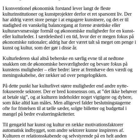
I konventionel økonomisk forstand lever langt de fleste
kulturinstitutioner og kunstprojekter derfor et ret sparsomt liv. Der
har aldrig været store penge i at engagere kunstnere, og det er til
stadighed en vanskelig balancegang at forene æstetiske eller
kulturarvsmæssige formål og økonomiske muligheder for en kunst-
eller kulturleder. I særdeleshed i en tid, hvor der er megen fokus på
økonomiske rationaler; aldrig har der været talt så meget om penge i
kunst og kultur, som der gør i disse år.
Kulturlederen skal altså beherske en særlig evne til at nedtone
snakken om de økonomiske besværligheder og bevare fokus på
kunstens muligheder – eller bedre: lære at fremhæve den værdi og
meningsskabelse, der rækker ud over pengelogikken.
På dette punkt har kulturlivet større muligheder end andre nytte‐
fokuserede sektorer. Der er bred konsensus om, at ”det ikke behøver
at betale sig”, og at kulturen indeholder noget vigtigere og dybere,
som ikke altid kan måles. Men alligevel falder beslutningstagerne
ofte for fristelsen til at tælle sæder, solgte billetter og budgettal i
mangel på bedre evalueringskriterier.
Til gengæld har kunst og kultur en række motivationsfaktorer
automatisk indbygget, som andre sektorer kunne inspireres af.
Kulturen er relationsskabende og selvstyrende på en helt anden