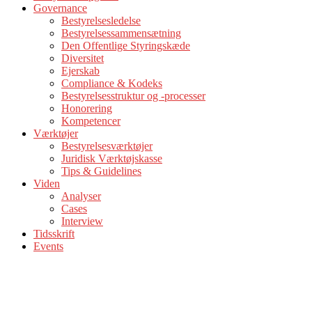
Governance
Bestyrelsesledelse
Bestyrelsessammensætning
Den Offentlige Styringskæde
Diversitet
Ejerskab
Compliance & Kodeks
Bestyrelsesstruktur og -processer
Honorering
Kompetencer
Værktøjer
Bestyrelsesværktøjer
Juridisk Værktøjskasse
Tips & Guidelines
Viden
Analyser
Cases
Interview
Tidsskrift
Events