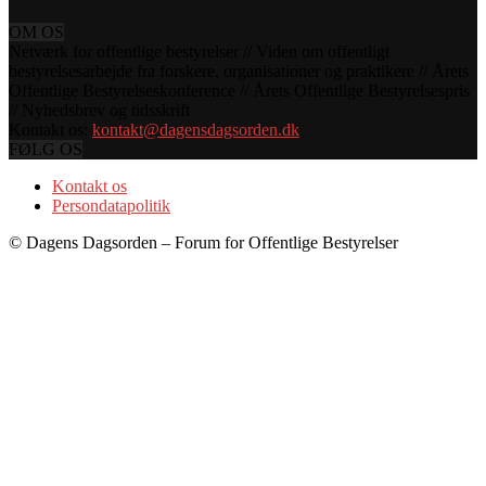
OM OS
Netværk for offentlige bestyrelser // Viden om offentligt
bestyrelsesarbejde fra forskere, organisationer og praktikere // Årets
Offentlige Bestyrelseskonference // Årets Offentlige Bestyrelsespris
// Nyhedsbrev og tidsskrift
Kontakt os:
kontakt@dagensdagsorden.dk
FØLG OS
Kontakt os
Persondatapolitik
© Dagens Dagsorden – Forum for Offentlige Bestyrelser