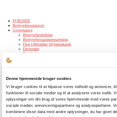
FORSIDE
Bestyrelsesopgaver
Governance
Bestyrelsesledelse
Bestyrelsessammensætning
Den Offentlige Styringskæde
Diversitet
Ejerskab
Compliance & Kodeks
Bestyrelsesstruktur og -processer
Honorering
Kompetencer
Værktøjer
Denne hjemmeside bruger cookies
Bestyrelsesværktøjer
Juridisk Værktøjskasse
Vi bruger cookies til at tilpasse vores indhold og annoncer, til
Tips & Guidelines
funktioner til sociale medier og til at analysere vores trafik. 
Viden
oplysninger om din brug af vores hjemmeside med vores part
Analyser
Cases
sociale medier, annonceringspartnere og analysepartnere. V
Interview
kombinere disse data med andre oplysninger, du har givet de
Tidsskrift