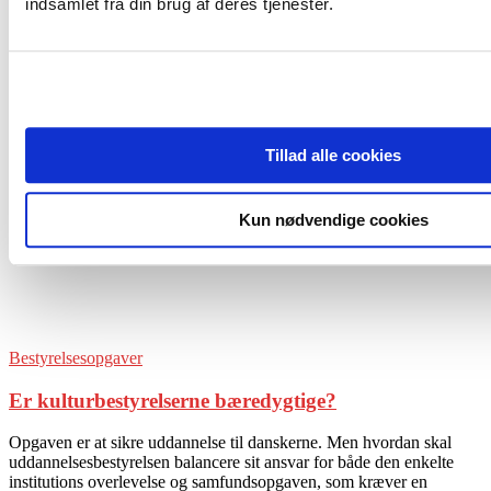
indsamlet fra din brug af deres tjenester.
Events
Forside
Tags
Kulturbestyrelser
Tag: kulturbestyrelser
Tillad alle cookies
Kun nødvendige cookies
Bestyrelsesopgaver
Er kulturbestyrelserne bæredygtige?
Opgaven er at sikre uddannelse til danskerne. Men hvordan skal
uddannelsesbestyrelsen balancere sit ansvar for både den enkelte
institutions overlevelse og samfundsopgaven, som kræver en