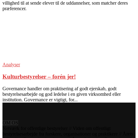
villighed til at sende elever til de uddannelser, som matcher deres
præferencer.
Analyser
Kulturbestyrelser – forén jer!
Governance handler om praktisering af godt ejerskab, godt
bestyrelsesarbejde og god ledelse i en given virksomhed eller
institution. Governance er vigtigt, for...
OM OS
Netværk for offentlige bestyrelser // Viden om offentligt
bestyrelsesarbejde fra forskere, organisationer og praktikere // Årets