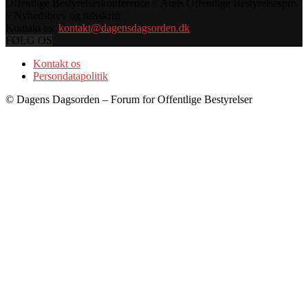
Offentlige Bestyrelseskonference // Årets Offentlige Bestyrelsespris
// Nyhedsbrev og tidsskrift
Kontakt os:
kontakt@dagensdagsorden.dk
FØLG OS
Kontakt os
Persondatapolitik
© Dagens Dagsorden – Forum for Offentlige Bestyrelser