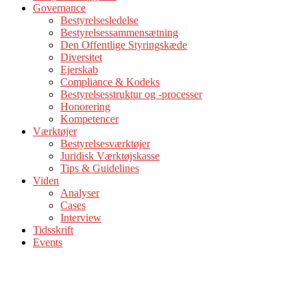
Governance
Bestyrelsesledelse
Bestyrelsessammensætning
Den Offentlige Styringskæde
Diversitet
Ejerskab
Compliance & Kodeks
Bestyrelsesstruktur og -processer
Honorering
Kompetencer
Værktøjer
Bestyrelsesværktøjer
Juridisk Værktøjskasse
Tips & Guidelines
Viden
Analyser
Cases
Interview
Tidsskrift
Events