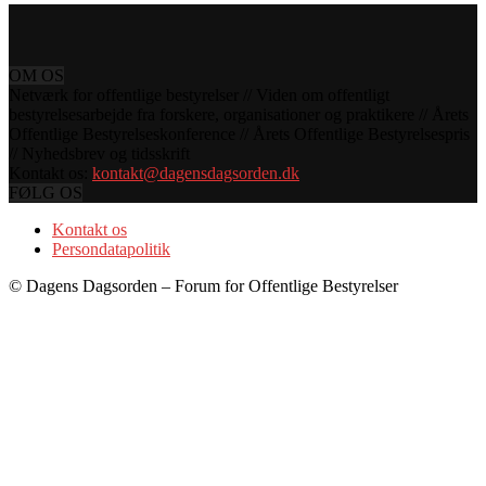
OM OS
Netværk for offentlige bestyrelser // Viden om offentligt
bestyrelsesarbejde fra forskere, organisationer og praktikere // Årets
Offentlige Bestyrelseskonference // Årets Offentlige Bestyrelsespris
// Nyhedsbrev og tidsskrift
Kontakt os:
kontakt@dagensdagsorden.dk
FØLG OS
Kontakt os
Persondatapolitik
© Dagens Dagsorden – Forum for Offentlige Bestyrelser