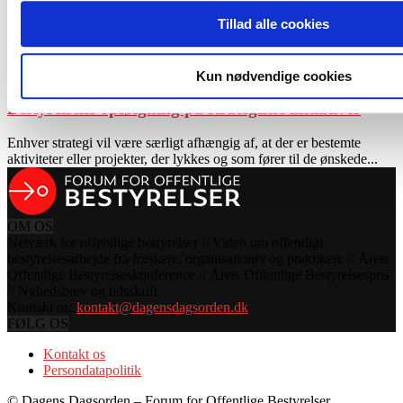
Tag: aktiviteter
Tillad alle cookies
Bestyrelsesopgaver
Kun nødvendige cookies
Bestyrelsens opfølgning på strategiske initiativer
Enhver strategi vil være særligt afhængig af, at der er bestemte
aktiviteter eller projekter, der lykkes og som fører til de ønskede...
OM OS
Netværk for offentlige bestyrelser // Viden om offentligt
bestyrelsesarbejde fra forskere, organisationer og praktikere // Årets
Offentlige Bestyrelseskonference // Årets Offentlige Bestyrelsespris
// Nyhedsbrev og tidsskrift
Kontakt os:
kontakt@dagensdagsorden.dk
FØLG OS
Kontakt os
Persondatapolitik
© Dagens Dagsorden – Forum for Offentlige Bestyrelser