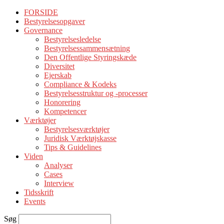
FORSIDE
Bestyrelsesopgaver
Governance
Bestyrelsesledelse
Bestyrelsessammensætning
Den Offentlige Styringskæde
Diversitet
Ejerskab
Compliance & Kodeks
Bestyrelsesstruktur og -processer
Honorering
Kompetencer
Værktøjer
Bestyrelsesværktøjer
Juridisk Værktøjskasse
Tips & Guidelines
Viden
Analyser
Cases
Interview
Tidsskrift
Events
Søg