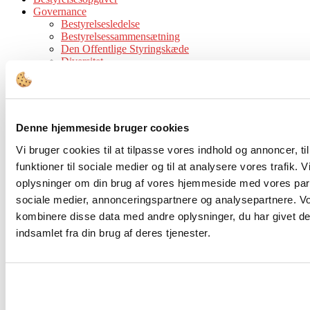
Governance
Bestyrelsesledelse
Bestyrelsessammensætning
Den Offentlige Styringskæde
Diversitet
Ejerskab
Compliance & Kodeks
Bestyrelsesstruktur og -processer
Honorering
Kompetencer
Denne hjemmeside bruger cookies
Værktøjer
Bestyrelsesværktøjer
Vi bruger cookies til at tilpasse vores indhold og annoncer, til
Juridisk Værktøjskasse
funktioner til sociale medier og til at analysere vores trafik. 
Tips & Guidelines
oplysninger om din brug af vores hjemmeside med vores part
Viden
Analyser
sociale medier, annonceringspartnere og analysepartnere. V
Cases
kombinere disse data med andre oplysninger, du har givet de
Interview
indsamlet fra din brug af deres tjenester.
Tidsskrift
Events
Forside
Tags
Aktiviteter