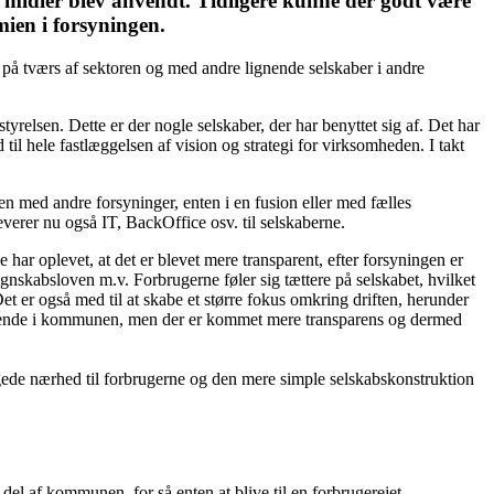
n midler blev anvendt. Tidligere kunne der godt være
mien i forsyningen.
på tværs af sektoren og med andre lignende selskaber i andre
yrelsen. Dette er der nogle selskaber, der har benyttet sig af. Det har
il hele fastlæggelsen af vision og strategi for virksomheden. I takt
 med andre forsyninger, enten i en fusion eller med fælles
everer nu også IT, BackOffice osv. til selskaberne.
 har oplevet, at det er blevet mere transparent, efter forsyningen er
gnskabsloven m.v. Forbrugerne føler sig tættere på selskabet, hvilket
t er også med til at skabe et større fokus omkring driften, herunder
ældende i kommunen, men der er kommet mere transparens og dermed
 øgede nærhed til forbrugerne og den mere simple selskabskonstruktion
del af kommunen, for så enten at blive til en forbrugerejet