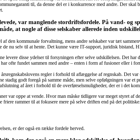
kommunegaranti til, da denne del er i konkurrence med andre. Der skal b
t.
ede, var manglende stordriftsfordele. På vand- og spi
de, at nogle af disse selskaber allerede inden udskill
n del af den kommunale forvaltning, mens andre selskaber var tæt sam
le de nu selv til at hente. Det kunne være IT-support, juridisk bistand,
vere disse ydelser til forsyningen efter selve udskillelsen. Det har do
ar ofte fundet sammen med andre – enten i form af fusioner eller i form 
e årsregnskabslovens regler i forhold til aflæggelse af regnskab. Det va
e stadig godt foregå på samme måde, men selve opfølgningen var et pr
slutning af året i forhold til de overførselsmuligheder, der er i det 
er var oppe at vende. Hvor man måske tidligere var meget styret af d
e friere rammer til at fokusere mere på selve driften end på det politiske
lsen, er der også en række fordele herved.