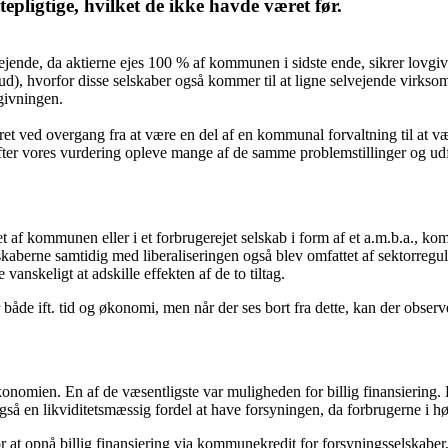
ligtige, hvilket de ikke havde været før.
jende, da aktierne ejes 100 % af kommunen i sidste ende, sikrer lovgivn
d), hvorfor disse selskaber også kommer til at ligne selvejende virksom
vgivningen.
eret ved overgang fra at være en del af en kommunal forvaltning til at v
ter vores vurdering opleve mange af de samme problemstillinger og udf
af kommunen eller i et forbrugerejet selskab i form af et a.m.b.a., kom 
kaberne samtidig med liberaliseringen også blev omfattet af sektorregul
anskeligt at adskille effekten af de to tiltag.
både ift. tid og økonomi, men når der ses bort fra dette, kan der obser
konomien. En af de væsentligste var muligheden for billig finansiering.
 en likviditetsmæssig fordel at have forsyningen, da forbrugerne i høj
or at opnå billig finansiering via kommunekredit for forsyningsselskaber