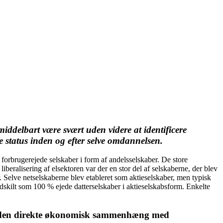
iddelbart være svært uden videre at identificere
re status inden og efter selve omdannelsen.
forbrugerejede selskaber i form af andelsselskaber. De store
beralisering af elsektoren var der en stor del af selskaberne, der blev
 Selve netselskaberne blev etableret som aktieselskaber, men typisk
dskilt som 100 % ejede datterselskaber i aktieselskabsform. Enkelte
er uden direkte økonomisk sammenhæng med