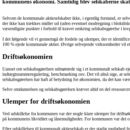
kommunens økonomi. Samtidig blev selskaberne skattep
Selvom de kommunale aktieselskaber ikke, i egentlig forstand, er selve
der ikke kan trækkes midler ud (uden eventuel modregning i bloktilsku
væsentligste punkter i forhold til kravet omkring selskabsgørelse i lo
I det følgende vil vi gennemgå de fordele og ulemper, der er identific
100 % ejede kommunale aktier. Øvrige selvejende virksomheder vil ef
Driftsøkonomien
Uanset om selskabsgørelsen udmøntede sig i et kommunalt selskab ejet 
indtægtsrammeregulering, benchmarking osv. Det vil altså sige, at sels
selskabsgørelsen har haft af betydning for økonomien, da det kan være v
Selve omdannelsen og selskabsgørelsen kræver altid en del ressourcer 
Ulemper for driftsøkonomien
Ved udskillelse fra kommunen var der nogle klare ulemper for driftsø
på kommunens likviditet og lånemuligheder. For kommunen var det også
Efter udskillelsen til kommunalt aktieselskab er der stadig mulighed f