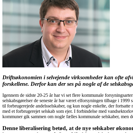
Driftsøkonomien i selvejende virksomheder kan ofte afvi
forskellene. Derfor kan der ses på nogle af de selskabsgø
Igennem de sidste 20-25 år har vi set flere kommunale forsyningsarter
selskabsgørelser de seneste år har været elforsyningen tilbage i 1999 s
til forbrugerejede andelsselskaber, og kun nogle enkelte, der fortsat
med et forbrugerejet selskab som ejer. I forbindelse med vandsektorlo
kommuner gik sammen om nogle fælles kommunale selskaber, men det 
Denne liberalisering betød, at de nye selskaber øk