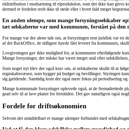
eldistribution i modsætning til elproduktion, som der ikke kan gives 
dermed er fordelen reelt ikke til stede eller i hvert fald meget begrænse
En anden ulempe, som mange forsyningsselskaber oplev
tæt selskaberne var med kommunen, forstået på den må
For mange var der alene tale om, at forsyningen rent juridisk var e
af det BackOffice, de tidligere havde fået leveret fra kommunen, skul
Lovgivningen gav ikke mulighed for, at kommunen efterfølgende kunne le
Mange forsyninger, der måske har været meget små efter udskillelsen, h
Som noget nyt blev der også krav om, at selskaberne skulle til at følg
regnskabsvæsen, som bygger på budget og bevillinger. Styringen kunn
sig gældende. Samtidig kom der også mere fokus på periodisering og af
Mange kommunale forsyninger oplevede også, at de fremadrettede plan
grad selv til at lave planer for fremtiden. Det gav naturligvis også nogl
Fordele for driftsøkonomien
Selvom der umiddelbart er mange ulemper forbundet med selskabsgøre