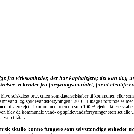
ge fra virksomheder, der har kapitalejere; det kan dog um
relser, vi kender fra forsyningsområdet, for at identifice
 blive selskabsgjorte, enten som datterselskaber til kommunen eller som 
amt vand- og spildevandsforsyningen i 2010. Tilbage i forbindelse med li
te med at være ejet af kommunen, men nu som 100 % ejede aktieselskaber.
ven blev de kommunale vand- og spildevandsforsyninger stort set alle u
var et fåtal.
onomisk skulle kunne fungere som selvstændige enhed