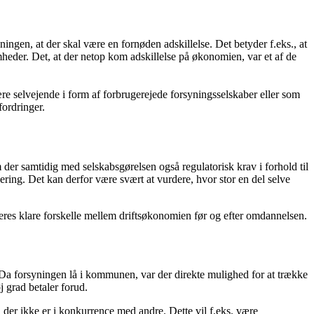
ingen, at der skal være en fornøden adskillelse. Det betyder f.eks., at
heder. Det, at der netop kom adskillelse på økonomien, var et af de
ære selvejende i form af forbrugerejede forsyningsselskaber eller som
ordringer.
der samtidig med selskabsgørelsen også regulatorisk krav i forhold til
ering. Det kan derfor være svært at vurdere, hvor stor en del selve
veres klare forskelle mellem driftsøkonomien før og efter omdannelsen.
 Da forsyningen lå i kommunen, var der direkte mulighed for at trække
 grad betaler forud.
, der ikke er i konkurrence med andre. Dette vil f.eks. være