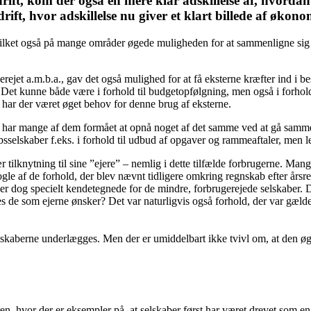
rift, kom der også en mere klar adskillelse af, hvorda
t, hvor adskillelse nu giver et klart billede af økono
vilket også på mange områder øgede muligheden for at sammenligne sig 
jet a.m.b.a., gav det også mulighed for at få eksterne kræfter ind i best
Det kunne både være i forhold til budgetopfølgning, men også i forhold t
, har der været øget behov for denne brug af eksterne.
 har mange af dem formået at opnå noget af det samme ved at gå sammen
bsselskaber f.eks. i forhold til udbud af opgaver og rammeaftaler, men l
 tilknytning til sine ”ejere” – nemlig i dette tilfælde forbrugerne. Mange
le af de forhold, der blev nævnt tidligere omkring regnskab efter årsre
r dog specielt kendetegnede for de mindre, forbrugerejede selskaber. De
es de som ejerne ønsker? Det var naturligvis også forhold, der var g
, selskaberne underlægges. Men der er umiddelbart ikke tvivl om, at den
, hvor der er eksempler på, at selskaber først har været drevet som en 