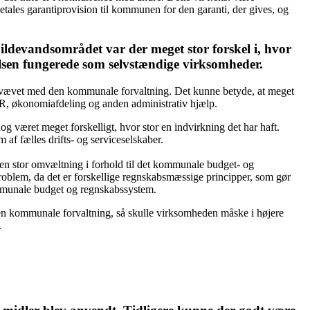
etales garantiprovision til kommunen for den garanti, der gives, og
ldevandsområdet var der meget stor forskel i, hvor
elsen fungerede som selvstændige virksomheder.
menvævet med den kommunale forvaltning. Det kunne betyde, at meget
 HR, økonomiafdeling og anden administrativ hjælp.
g været meget forskelligt, hvor stor en indvirkning det har haft.
af fælles drifts- og serviceselskaber.
r en stor omvæltning i forhold til det kommunale budget- og
oblem, da det er forskellige regnskabsmæssige principper, som gør
kommunale budget og regnskabssystem.
en kommunale forvaltning, så skulle virksomheden måske i højere
.