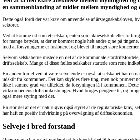
Ved at få den klare adskillelse mellem myndighed og d
en sammenblanding af midler mellem myndighed og drif
Dette også fordi der var krav om anvendelse af årsregnskabsloven, h
sektorer.
Ved at komme ud som et selskab, enten som aktieselskab eller forbrugere
for mange betydet, at der er kommet nogle helt andre øjne på tingene. 
med at forsyningerne er fusioneret og blevet til meget store koncerner
Selvom selskaberne mistede en del af de kommunale stordriftsfordele,
driftsselskab. Mange af disse fælles selskaber startede som rene indkø
En anden fordel ved at være selvejende er også, at selskabet har en nær
udskilt fra kommunen. Det kan skyldes flere ting, men nok primært nog
ikke i samme grad var tilfældet, da forsyningen lå i kommunen. Dette e
virksomhedens driftsomkostninger. Hvad bruges pengene til, og brug
også mere styring med det.
En stor del af det er naturligvis også styret af de regulatoriske krav
har haft en positiv indvirkning på overvågning af driftsøkonomien.
Selveje i bred forstand
Ovennævnte har været vurderet ud fra kendskabet til forsyningssektoren