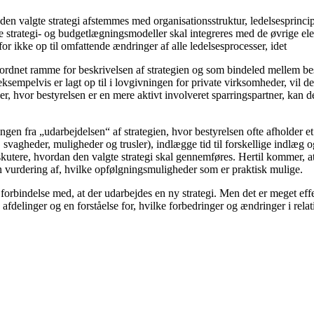
en valgte strategi afstemmes med organisationsstruktur, ledelsesprincipp
e strategi- og budgetlægningsmodeller skal integreres med de øvrige el
r ikke op til omfattende ændringer af alle ledelsesprocesser, idet
rordnet ramme for beskrivelsen af strategien og som bindeled mellem be
ksempelvis er lagt op til i lovgivningen for private virksomheder, vil 
er, hvor bestyrelsen er en mere aktivt involveret sparringspartner, kan 
ingen fra „udarbejdelsen“ af strategien, hvor bestyrelsen ofte afholder
svagheder, muligheder og trusler), indlægge tid til forskellige indlæg o
t diskutere, hvordan den valgte strategi skal gennemføres. Hertil kommer,
en vurdering af, hvilke opfølgningsmuligheder som er praktisk mulige.
forbindelse med, at der udarbejdes en ny strategi. Men det er meget effek
e afdelinger og en forståelse for, hvilke forbedringer og ændringer i rel