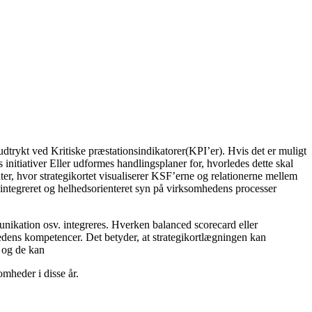
 udtrykt ved Kritiske præstationsindikatorer(KPI’er). Hvis det er muligt
initiativer Eller udformes handlingsplaner for, hvorledes dette skal
ter, hvor strategikortet visualiserer KSF’erne og relationerne mellem
, integreret og helhedsorienteret syn på virksomhedens processer
ikation osv. integreres. Hverken balanced scorecard eller
mhedens kompetencer. Det betyder, at strategikortlægningen kan
, og de kan
omheder i disse år.