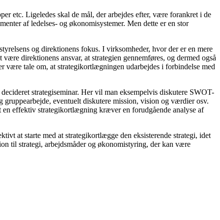
er etc. Ligeledes skal de mål, der arbejdes efter, være forankret i de
ementer af ledelses- og økonomisystemer. Men dette er en stor
styrelsens og direktionens fokus. I virksomheder, hvor der er en mere
det være direktionens ansvar, at strategien gennemføres, og dermed også
der være tale om, at strategikortlægningen udarbejdes i forbindelse med
 et decideret strategiseminar. Her vil man eksempelvis diskutere SWOT-
g gruppearbejde, eventuelt diskutere mission, vision og værdier osv.
 at en effektiv strategikortlægning kræver en forudgående analyse af
tivt at starte med at strategikortlægge den eksisterende strategi, idet
ation til strategi, arbejdsmåder og økonomistyring, der kan være