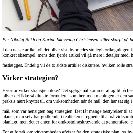
Per Nikolaj Bukh og Karina Skovvang Christensen stiller skarpt på be
I den næste artikel vil det blive vist, hvorledes strategikortlægningen
konkret eksempel, mens den fjerde artikel vil gå mere i detaljer med, 
fastlægges. Endelig vil de to sidste artikler diskutere, hvilken rolle s
Virker strategien?
Hvorfor virker strategien ikke? Det spørgsmål kommer af og til på bes
bliver det ikke så direkte formuleret som her, men meningen er den s
praksis nært knyttet til, om virksomheden når de mål, den har sat sig i 
mål, som var hensigten bag strategien. Det får mange bestyrelser til a
planer, man selv har godkendt, i realiteten er egnede til at nå virkso
planlagt, men det er enten for omkostningskrævende at gennemføre, elle
For at forstå, om virksomheden afviger fra den strategiske plan, og hva