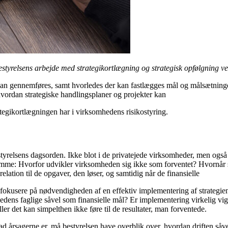
styrelsens arbejde med strategikortlægning og strategisk opfølgning v
 kan gennemføres, samt hvorledes der kan fastlægges mål og målsætninger t
hvordan strategiske handlingsplaner og projekter kan
trategikortlægningen har i virksomhedens risikostyring.
tyrelsens dagsorden. Ikke blot i de privatejede virksomheder, men også
amme: Hvorfor udvikler virksomheden sig ikke som forventet? Hvornår sk
relation til de opgaver, den løser, og samtidig når de finansielle
t fokusere på nødvendigheden af en effektiv implementering af strategie
mhedens faglige såvel som finansielle mål? Er implementering virkelig vi
r det kan simpelthen ikke føre til de resultater, man forventede.
d årsagerne er, må bestyrelsen have overblik over, hvordan driften såvel 