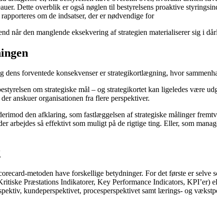
eauer. Dette overblik er også nøglen til bestyrelsens proaktive styring
de rapporteres om de indsatser, der er nødvendige for
, end når den manglende eksekvering af strategien materialiserer sig i dårli
ningen
n og dens forventede konsekvenser er strategikortlægning, hvor sammenhæ
bestyrelsen om strategiske mål – og strategikortet kan ligeledes være ud
 der anskuer organisationen fra flere perspektiver.
derimod den afklaring, som fastlæggelsen af strategiske målinger fremt
t der arbejdes så effektivt som muligt på de rigtige ting. Eller, som man
g
ecard-metoden have forskellige betydninger. For det første er selve sc
tiske Præstations Indikatorer, Key Performance Indicators, KPI’er) eller
rspektiv, kundeperspektivet, procesperspektivet samt lærings- og vækstper