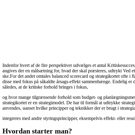
Indenfor hvert af de fire perspektiver udvælges et antal Kritiskesucces
angives der en målsætning for, hvad der skal præsteres, udtrykt Ved et
ske.For det andet omtales balanced scorecard og strategikortet ofte i 
disse med fokus på såkaldte årsags-effekt sammenhænge. Endelig er der
således, at de kritiske forhold bringes i fokus,
og hvor mange tilgrænsende forhold som budget- og planlægningsmetod
strategikortet er en strategimodel. De har til formål at udtrykke stra
anvendes, uanset hvilke principper og teknikker der er brugt i strateg
integreres med andre styringsprincipper, eksempelvis effekt- eller resu
Hvordan starter man?