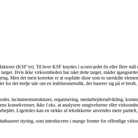
faktorer (KSF’er). Til hver KSF knyttes i scorecardet én eller flere mål
 target. Hvis ikke virksomheden har nået dette target, måder igangsættes 
flæng. Men det mest korrekte er at oopfatte disse som to særskilte elemen
 for det tredje tale om en ledelsesmetodik, der baserer sig på et bredt
er, incitamentsstrukturer, organisering, medarbejderudvikling, kommun
tegiens konsekvenser, ikke f.eks. at analysere omgivelserne eller virkso
iarbejdet. Ligeledes kan en række af teknikkerne anvendes mere partielt
ltatbaseret styring, som introduceres i mange former for offentlige virks