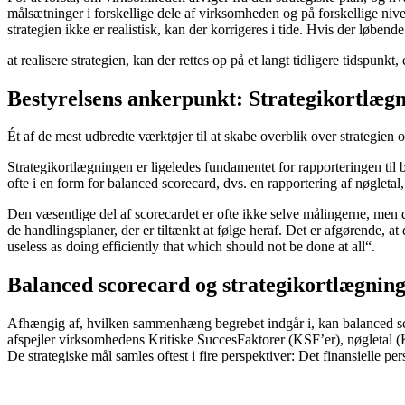
målsætninger i forskellige dele af virksomheden og på forskellige niv
strategien ikke er realistisk, kan der korrigeres i tide. Hvis der løben
at realisere strategien, kan der rettes op på et langt tidligere tidspunkt
Bestyrelsens ankerpunkt: Strategikortlæg
Ét af de mest udbredte værktøjer til at skabe overblik over strategie
Strategikortlægningen er ligeledes fundamentet for rapporteringen til 
ofte i en form for balanced scorecard, dvs. en rapportering af nøgletal,
Den væsentlige del af scorecardet er ofte ikke selve målingerne, men 
de handlingsplaner, der er tiltænkt at følge heraf. Det er afgørende, a
useless as doing efficiently that which should not be done at all“.
Balanced scorecard og strategikortlægnin
Afhængig af, hvilken sammenhæng begrebet indgår i, kan balanced scor
afspejler virksomhedens Kritiske SuccesFaktorer (KSF’er), nøgletal (Kri
De strategiske mål samles oftest i fire perspektiver: Det finansielle pe