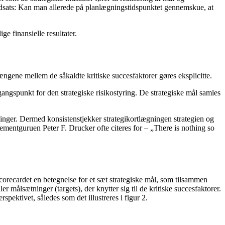
sindsats: Kan man allerede på planlægningstidspunktet gennemskue, at
ge finansielle resultater.
ngene mellem de såkaldte kritiske succesfaktorer gøres eksplicitte.
gangspunkt for den strategiske risikostyring. De strategiske mål samles
vinger. Dermed konsistenstjekker strategikortlægningen strategien og
agementguruen Peter F. Drucker ofte citeres for – „There is nothing so
orecardet en betegnelse for et sæt strategiske mål, som tilsammen
 målsætninger (targets), der knytter sig til de kritiske succesfaktorer.
spektivet, således som det illustreres i figur 2.