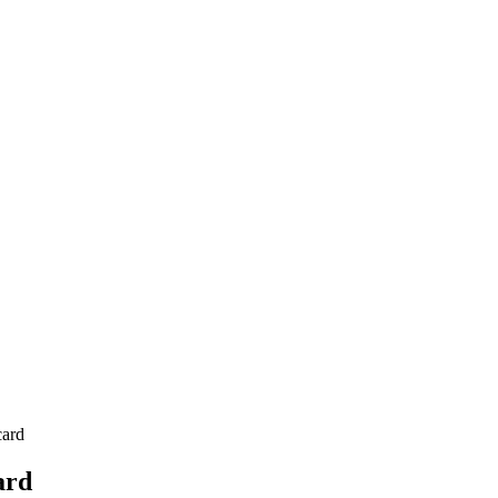
card
ard