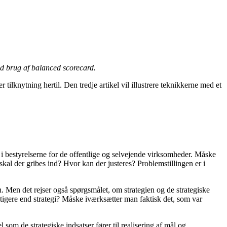
ed brug af balanced scorecard.
ilknytning hertil. Den tredje artikel vil illustrere teknikkerne med et
 i bestyrelserne for de offentlige og selvejende virksomheder. Måske
al der gribes ind? Hvor kan der justeres? Problemstillingen er i
n. Men det rejser også spørgsmålet, om strategien og de strategiske
gtigere end strategi? Måske iværksætter man faktisk det, som var
som de strategiske indsatser fører til realisering af mål og