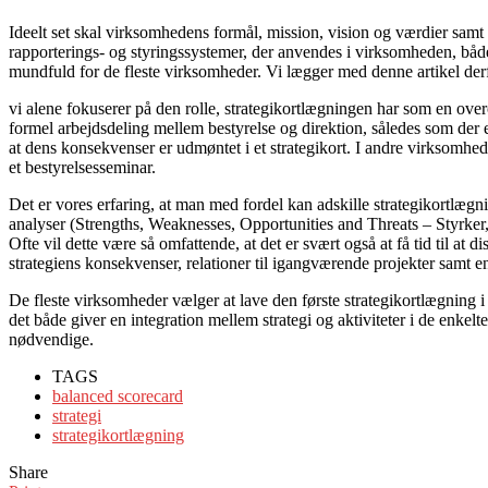
Ideelt set skal virksomhedens formål, mission, vision og værdier samt d
rapporterings- og styringssystemer, der anvendes i virksomheden, båd
mundfuld for de fleste virksomheder. Vi lægger med denne artikel derfo
vi alene fokuserer på den rolle, strategikortlægningen har som en ove
formel arbejdsdeling mellem bestyrelse og direktion, således som der e
at dens konsekvenser er udmøntet i et strategikort. I andre virksomhed
et bestyrelsesseminar.
Det er vores erfaring, at man med fordel kan adskille strategikortlægn
analyser (Strengths, Weaknesses, Opportunities and Threats – Styrker, 
Ofte vil dette være så omfattende, at det er svært også at få tid til a
strategiens konsekvenser, relationer til igangværende projekter samt 
De fleste virksomheder vælger at lave den første strategikortlægning i 
det både giver en integration mellem strategi og aktiviteter i de enkelt
nødvendige.
TAGS
balanced scorecard
strategi
strategikortlægning
Share