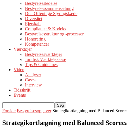
Bestyrelsesledelse
Bestyrelsessammensætning
Den Offentlige Styringskæde
Diversitet
Ejerskab
Compliance & Kodeks
Bestyrelsesstruktur og -processer
Honorering
Kompetencer
Værktøjer
Bestyrelsesværktøjer
Juridisk Værktøjskasse
Tips & Guidelines
Viden
Analyser
Cases
Interview
Tidsskrift
Events
Forside
Bestyrelsesopgaver
Strategikortlægning med Balanced Score
Strategikortlægning med Balanced Scorec