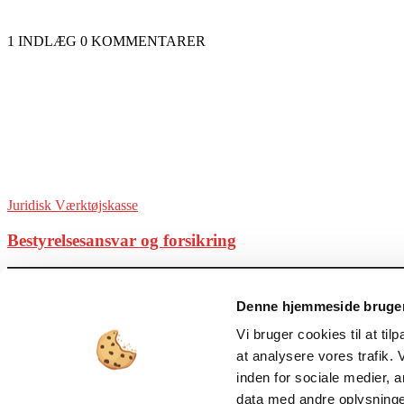
1 INDLÆG
0 KOMMENTARER
Juridisk Værktøjskasse
Bestyrelsesansvar og forsikring
Denne hjemmeside bruger
OM OS
Vi bruger cookies til at til
Netværk for offentlige bestyrelser // Viden om offentligt bestyrelsesar
at analysere vores trafik.
tidsskrift
Kontakt os:
kontakt@dagensdagsorden.dk
inden for sociale medier,
FØLG OS
data med andre oplysninger