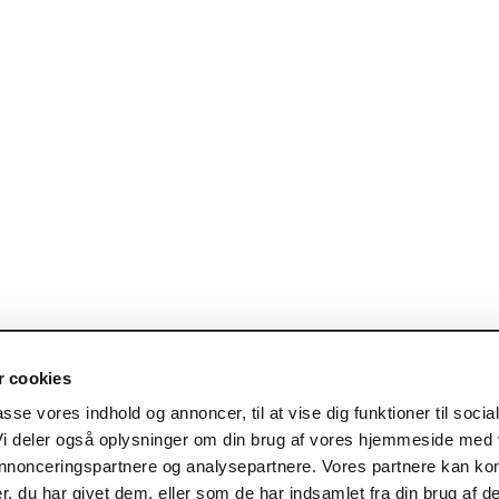
 cookies
passe vores indhold og annoncer, til at vise dig funktioner til socia
bejde fra forskere, organisationer og praktikere // Årets Offentlige Bes
 Vi deler også oplysninger om din brug af vores hjemmeside med
 annonceringspartnere og analysepartnere. Vores partnere kan ko
, du har givet dem, eller som de har indsamlet fra din brug af de