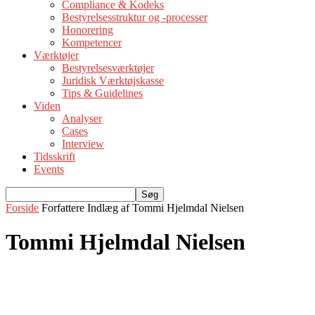
Compliance & Kodeks
Bestyrelsesstruktur og -processer
Honorering
Kompetencer
Værktøjer
Bestyrelsesværktøjer
Juridisk Værktøjskasse
Tips & Guidelines
Viden
Analyser
Cases
Interview
Tidsskrift
Events
Forside
Forfattere
Indlæg af Tommi Hjelmdal Nielsen
Tommi Hjelmdal Nielsen