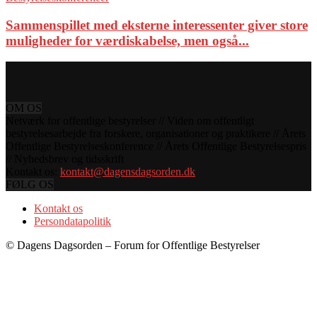
Sammenspillet med eksterne interessenter giver store
muligheder for værdiskabelse, men også...
OM OS
Netværk for offentlige bestyrelser // Viden om offentligt
bestyrelsesarbejde fra forskere, organisationer og praktikere // Årets
Offentlige Bestyrelseskonference // Årets Offentlige Bestyrelsespris
// Nyhedsbrev og tidsskrift
Kontakt os:
kontakt@dagensdagsorden.dk
FØLG OS
Kontakt os
Persondatapolitik
© Dagens Dagsorden – Forum for Offentlige Bestyrelser