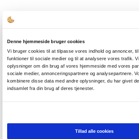
FORSIDE
Bestyrelsesopgaver
Governance
Denne hjemmeside bruger cookies
Bestyrelsesledelse
Bestyrelsessammensætning
Vi bruger cookies til at tilpasse vores indhold og annoncer, til
Den Offentlige Styringskæde
Diversitet
funktioner til sociale medier og til at analysere vores trafik. 
Ejerskab
oplysninger om din brug af vores hjemmeside med vores part
Compliance & Kodeks
sociale medier, annonceringspartnere og analysepartnere. V
Bestyrelsesstruktur og -processer
Honorering
kombinere disse data med andre oplysninger, du har givet de
Kompetencer
indsamlet fra din brug af deres tjenester.
Værktøjer
Bestyrelsesværktøjer
Juridisk Værktøjskasse
Tips & Guidelines
Viden
Analyser
Cases
Interview
Tillad alle cookies
Tidsskrift