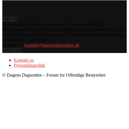
OM OS
Netværk for offentlige bestyrelser // Viden om offentligt
bestyrelsesarbejde fra forskere, organisationer og praktikere // Årets
Offentlige Bestyrelseskonference // Årets Offentlige Bestyrelsespris
// Nyhedsbrev og tidsskrift
Kontakt os:
kontakt@dagensdagsorden.dk
FØLG OS
Kontakt os
Persondatapolitik
© Dagens Dagsorden – Forum for Offentlige Bestyrelser