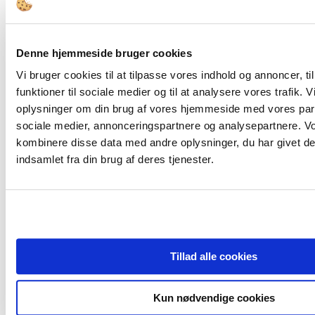
Denne hjemmeside bruger cookies
FORSIDE
Bestyrelsesopgaver
Vi bruger cookies til at tilpasse vores indhold og annoncer, til
Governance
funktioner til sociale medier og til at analysere vores trafik. 
Bestyrelsesledelse
Bestyrelsessammensætning
oplysninger om din brug af vores hjemmeside med vores part
Den Offentlige Styringskæde
sociale medier, annonceringspartnere og analysepartnere. V
Diversitet
kombinere disse data med andre oplysninger, du har givet de
Ejerskab
Compliance & Kodeks
indsamlet fra din brug af deres tjenester.
Bestyrelsesstruktur og -processer
Honorering
Kompetencer
Værktøjer
Bestyrelsesværktøjer
Juridisk Værktøjskasse
Tips & Guidelines
Tillad alle cookies
Viden
Analyser
Cases
Interview
Kun nødvendige cookies
Tidsskrift