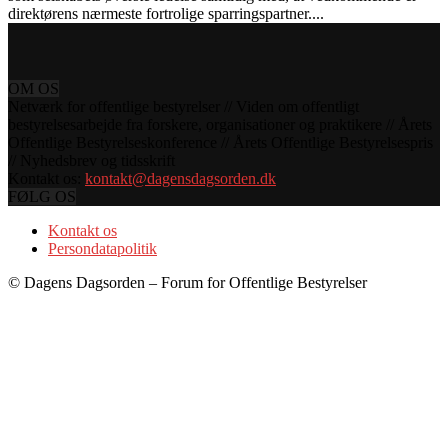
direktørens nærmeste fortrolige sparringspartner....
OM OS
Netværk for offentlige bestyrelser // Viden om offentligt
bestyrelsesarbejde fra forskere, organisationer og praktikere // Årets
Offentlige Bestyrelseskonference // Årets Offentlige Bestyrelsespris
// Nyhedsbrev og tidsskrift
Kontakt os:
kontakt@dagensdagsorden.dk
FØLG OS
Kontakt os
Persondatapolitik
© Dagens Dagsorden – Forum for Offentlige Bestyrelser