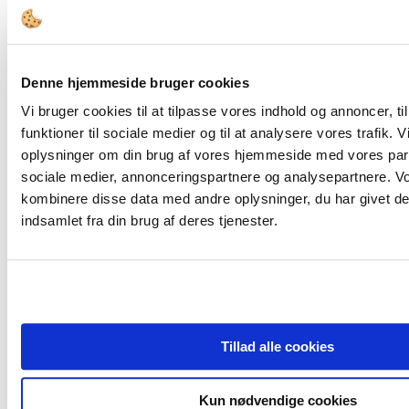
FORSIDE
Denne hjemmeside bruger cookies
Bestyrelsesopgaver
Governance
Vi bruger cookies til at tilpasse vores indhold og annoncer, til
Bestyrelsesledelse
funktioner til sociale medier og til at analysere vores trafik. 
Bestyrelsessammensætning
Den Offentlige Styringskæde
oplysninger om din brug af vores hjemmeside med vores part
Diversitet
sociale medier, annonceringspartnere og analysepartnere. V
Ejerskab
kombinere disse data med andre oplysninger, du har givet de
Compliance & Kodeks
Bestyrelsesstruktur og -processer
indsamlet fra din brug af deres tjenester.
Honorering
Kompetencer
Værktøjer
Bestyrelsesværktøjer
Juridisk Værktøjskasse
Tips & Guidelines
Viden
Tillad alle cookies
Analyser
Cases
Interview
Kun nødvendige cookies
Tidsskrift