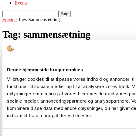
Events
Forside
Tags
Sammensætning
Tag: sammensætning
Denne hjemmeside bruger cookies
Vi bruger cookies til at tilpasse vores indhold og annoncer, til
funktioner til sociale medier og til at analysere vores trafik. 
oplysninger om din brug af vores hjemmeside med vores part
Bestyrelsessammensætning
sociale medier, annonceringspartnere og analysepartnere. V
kombinere disse data med andre oplysninger, du har givet de
Forsyningsbestyrelser for fremtiden
indsamlet fra din brug af deres tjenester.
I den af regeringen netop lancerede Forsyningsstrategien 2025 er
udvikling af god selskabsledelse et centralt element, som skal
tilskynde til effektiv og...