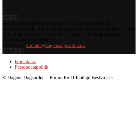
OM OS
Netværk for offentlige bestyrelser // Viden om offentligt
bestyrelsesarbejde fra forskere, organisationer og praktikere // Årets
Offentlige Bestyrelseskonference // Årets Offentlige Bestyrelsespris
// Nyhedsbrev og tidsskrift
Kontakt os:
kontakt@dagensdagsorden.dk
FØLG OS
Kontakt os
Persondatapolitik
© Dagens Dagsorden – Forum for Offentlige Bestyrelser