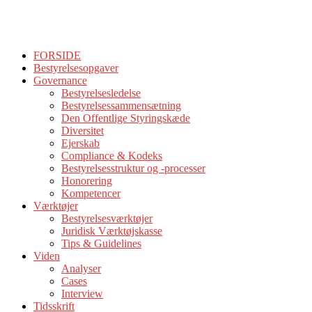
FORSIDE
Bestyrelsesopgaver
Governance
Bestyrelsesledelse
Bestyrelsessammensætning
Den Offentlige Styringskæde
Diversitet
Ejerskab
Compliance & Kodeks
Bestyrelsesstruktur og -processer
Honorering
Kompetencer
Værktøjer
Bestyrelsesværktøjer
Juridisk Værktøjskasse
Tips & Guidelines
Viden
Analyser
Cases
Interview
Tidsskrift