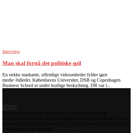
Interview
Man skal forstå det politiske spil
En række markante, offentlige virksomheder fylder igen
medie¬billedet. Københavns Universitet, DSB og Copenhagen
Business School er under kraftige beskydning. DR var i...
OM OS
Netværk for offentlige bestyrelser // Viden om offentligt
bestyrelsesarbejde fra forskere, organisationer og praktikere // Årets
Offentlige Bestyrelseskonference // Årets Offentlige Bestyrelsespris
// Nyhedsbrev og tidsskrift