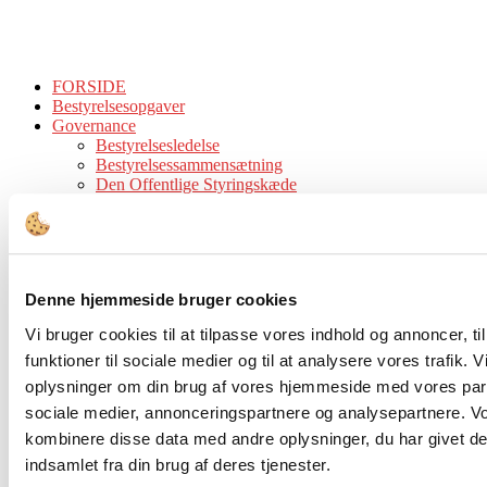
FORSIDE
Bestyrelsesopgaver
Governance
Bestyrelsesledelse
Bestyrelsessammensætning
Den Offentlige Styringskæde
Diversitet
Ejerskab
Compliance & Kodeks
Bestyrelsesstruktur og -processer
Honorering
Denne hjemmeside bruger cookies
Kompetencer
Værktøjer
Vi bruger cookies til at tilpasse vores indhold og annoncer, til
Bestyrelsesværktøjer
funktioner til sociale medier og til at analysere vores trafik. 
Juridisk Værktøjskasse
Tips & Guidelines
oplysninger om din brug af vores hjemmeside med vores part
Viden
sociale medier, annonceringspartnere og analysepartnere. V
Analyser
kombinere disse data med andre oplysninger, du har givet de
Cases
Interview
indsamlet fra din brug af deres tjenester.
Tidsskrift