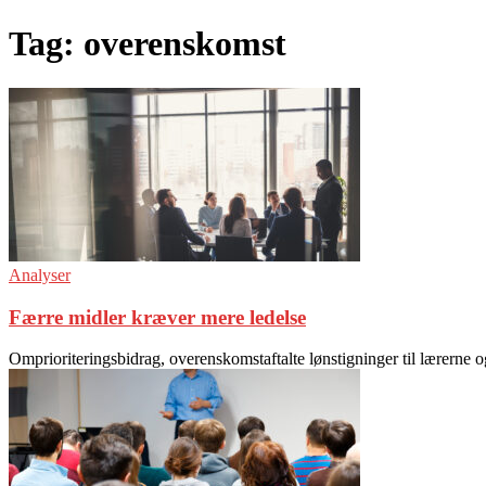
Tag: overenskomst
Analyser
Færre midler kræver mere ledelse
Omprioriteringsbidrag, overenskomstaftalte lønstigninger til lærerne 