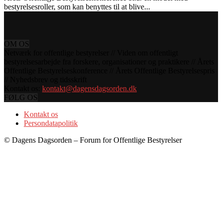
bestyrelsesroller, som kan benyttes til at blive...
OM OS
Netværk for offentlige bestyrelser // Viden om offentligt
bestyrelsesarbejde fra forskere, organisationer og praktikere // Årets
Offentlige Bestyrelseskonference // Årets Offentlige Bestyrelsespris
// Nyhedsbrev og tidsskrift
Kontakt os:
kontakt@dagensdagsorden.dk
FØLG OS
Kontakt os
Persondatapolitik
© Dagens Dagsorden – Forum for Offentlige Bestyrelser