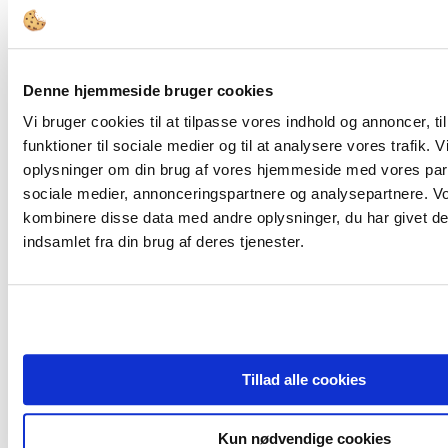
FORSIDE
Denne hjemmeside bruger cookies
Bestyrelsesopgaver
Governance
Vi bruger cookies til at tilpasse vores indhold og annoncer, til
Bestyrelsesledelse
funktioner til sociale medier og til at analysere vores trafik. 
Bestyrelsessammensætning
Den Offentlige Styringskæde
oplysninger om din brug af vores hjemmeside med vores part
Diversitet
sociale medier, annonceringspartnere og analysepartnere. V
Ejerskab
kombinere disse data med andre oplysninger, du har givet de
Compliance & Kodeks
Bestyrelsesstruktur og -processer
indsamlet fra din brug af deres tjenester.
Honorering
Kompetencer
Værktøjer
Bestyrelsesværktøjer
Juridisk Værktøjskasse
Tips & Guidelines
Viden
Tillad alle cookies
Analyser
Cases
Interview
Kun nødvendige cookies
Tidsskrift