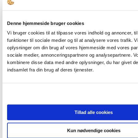
Denne hjemmeside bruger cookies
FORSIDE
Bestyrelsesopgaver
Vi bruger cookies til at tilpasse vores indhold og annoncer, til
Governance
funktioner til sociale medier og til at analysere vores trafik. 
Bestyrelsesledelse
Bestyrelsessammensætning
oplysninger om din brug af vores hjemmeside med vores part
Den Offentlige Styringskæde
sociale medier, annonceringspartnere og analysepartnere. V
Diversitet
kombinere disse data med andre oplysninger, du har givet de
Ejerskab
Compliance & Kodeks
indsamlet fra din brug af deres tjenester.
Bestyrelsesstruktur og -processer
Honorering
Kompetencer
Værktøjer
Bestyrelsesværktøjer
Juridisk Værktøjskasse
Tips & Guidelines
Tillad alle cookies
Viden
Analyser
Cases
Interview
Kun nødvendige cookies
Tidsskrift