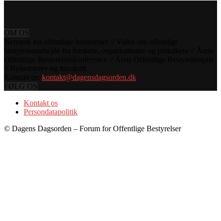
OM OS
Netværk for offentlige bestyrelser // Viden om offentligt
bestyrelsesarbejde fra forskere, organisationer og praktikere // Årets
Offentlige Bestyrelseskonference // Årets Offentlige Bestyrelsespris
// Nyhedsbrev og tidsskrift
Kontakt os:
kontakt@dagensdagsorden.dk
FØLG OS
Kontakt os
Persondatapolitik
© Dagens Dagsorden – Forum for Offentlige Bestyrelser