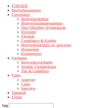
FORSIDE
Bestyrelsesopgaver
Governance
Bestyrelsesledelse
Bestyrelsessammensætning
Den Offentlige Styringskæde
Diversitet
Ejerskab
Compliance & Kodeks
Bestyrelsesstruktur og -processer
Honorering
Kompetencer
Værktøjer
Bestyrelsesværktøjer
Juridisk Værktøjskasse
Tips & Guidelines
Viden
Analyser
Cases
Interview
Tidsskrift
Events
Søg