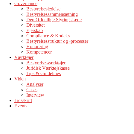
Governance
Bestyrelsesledelse
Bestyrelsessammensætning
Den Offentlige Styringskæde
Diversitet
Ejerskab
Compliance & Kodeks
Bestyrelsesstruktur og -processer
Honorering
Kompetencer
Værktøjer
Bestyrelsesværktøjer
Juridisk Værktøjskasse
Tips & Guidelines
Viden
Analyser
Cases
Interview
Tidsskrift
Events