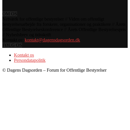
OM OS
Netværk for offentlige bestyrelser // Viden om offentligt
bestyrelsesarbejde fra forskere, organisationer og praktikere // Årets
Offentlige Bestyrelseskonference // Årets Offentlige Bestyrelsespris
// Nyhedsbrev og tidsskrift
Kontakt os:
kontakt@dagensdagsorden.dk
FØLG OS
Kontakt os
Persondatapolitik
© Dagens Dagsorden – Forum for Offentlige Bestyrelser