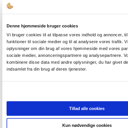
FORSIDE
Denne hjemmeside bruger cookies
Bestyrelsesopgaver
Governance
Vi bruger cookies til at tilpasse vores indhold og annoncer, til
Bestyrelsesledelse
funktioner til sociale medier og til at analysere vores trafik. 
Bestyrelsessammensætning
Den Offentlige Styringskæde
oplysninger om din brug af vores hjemmeside med vores part
Diversitet
sociale medier, annonceringspartnere og analysepartnere. V
Ejerskab
kombinere disse data med andre oplysninger, du har givet de
Compliance & Kodeks
Bestyrelsesstruktur og -processer
indsamlet fra din brug af deres tjenester.
Honorering
Kompetencer
Værktøjer
Bestyrelsesværktøjer
Juridisk Værktøjskasse
Tips & Guidelines
Viden
Tillad alle cookies
Analyser
Cases
Interview
Kun nødvendige cookies
Tidsskrift