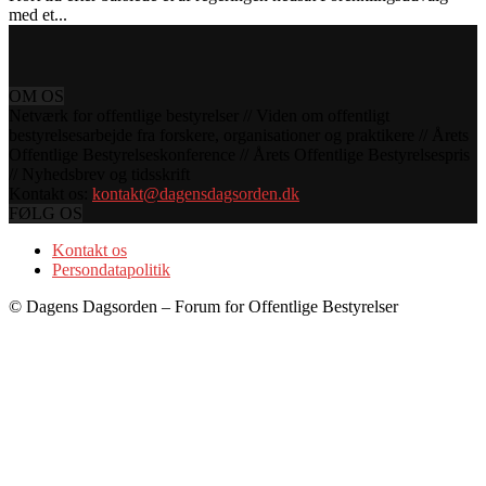
med et...
OM OS
Netværk for offentlige bestyrelser // Viden om offentligt
bestyrelsesarbejde fra forskere, organisationer og praktikere // Årets
Offentlige Bestyrelseskonference // Årets Offentlige Bestyrelsespris
// Nyhedsbrev og tidsskrift
Kontakt os:
kontakt@dagensdagsorden.dk
FØLG OS
Kontakt os
Persondatapolitik
© Dagens Dagsorden – Forum for Offentlige Bestyrelser