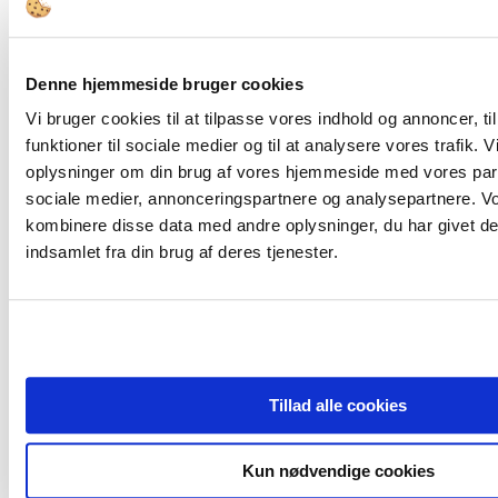
Denne hjemmeside bruger cookies
FORSIDE
Bestyrelsesopgaver
Vi bruger cookies til at tilpasse vores indhold og annoncer, til
Governance
funktioner til sociale medier og til at analysere vores trafik. 
Bestyrelsesledelse
Bestyrelsessammensætning
oplysninger om din brug af vores hjemmeside med vores part
Den Offentlige Styringskæde
sociale medier, annonceringspartnere og analysepartnere. V
Diversitet
kombinere disse data med andre oplysninger, du har givet de
Ejerskab
Compliance & Kodeks
indsamlet fra din brug af deres tjenester.
Bestyrelsesstruktur og -processer
Honorering
Kompetencer
Værktøjer
Bestyrelsesværktøjer
Juridisk Værktøjskasse
Tips & Guidelines
Tillad alle cookies
Viden
Analyser
Cases
Interview
Kun nødvendige cookies
Tidsskrift