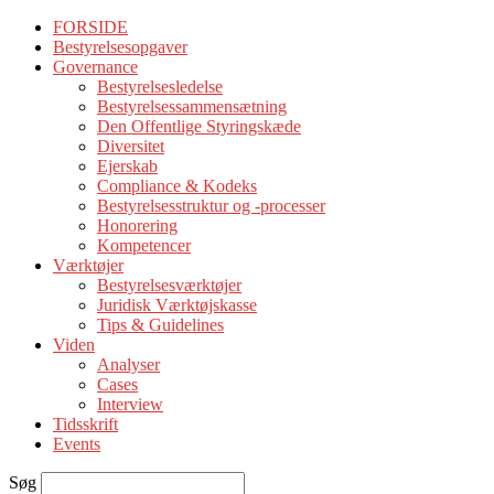
FORSIDE
Bestyrelsesopgaver
Governance
Bestyrelsesledelse
Bestyrelsessammensætning
Den Offentlige Styringskæde
Diversitet
Ejerskab
Compliance & Kodeks
Bestyrelsesstruktur og -processer
Honorering
Kompetencer
Værktøjer
Bestyrelsesværktøjer
Juridisk Værktøjskasse
Tips & Guidelines
Viden
Analyser
Cases
Interview
Tidsskrift
Events
Søg