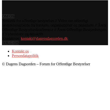
OM OS
Netværk for offentlige bestyrelser // Viden om offentligt
bestyrelsesarbejde fra forskere, organisationer og praktikere // Årets
Offentlige Bestyrelseskonference // Årets Offentlige Bestyrelsespris
// Nyhedsbrev og tidsskrift
Kontakt os:
kontakt@dagensdagsorden.dk
FØLG OS
Kontakt os
Persondatapolitik
© Dagens Dagsorden – Forum for Offentlige Bestyrelser