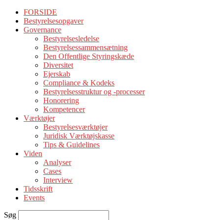
FORSIDE
Bestyrelsesopgaver
Governance
Bestyrelsesledelse
Bestyrelsessammensætning
Den Offentlige Styringskæde
Diversitet
Ejerskab
Compliance & Kodeks
Bestyrelsesstruktur og -processer
Honorering
Kompetencer
Værktøjer
Bestyrelsesværktøjer
Juridisk Værktøjskasse
Tips & Guidelines
Viden
Analyser
Cases
Interview
Tidsskrift
Events
Søg