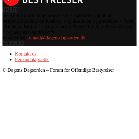
OM OS
Netværk for offentlige bestyrelser // Viden om offentligt
bestyrelsesarbejde fra forskere, organisationer og praktikere // Årets
Offentlige Bestyrelseskonference // Årets Offentlige Bestyrelsespris
// Nyhedsbrev og tidsskrift
Kontakt os:
kontakt@dagensdagsorden.dk
FØLG OS
Kontakt os
Persondatapolitik
© Dagens Dagsorden – Forum for Offentlige Bestyrelser