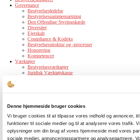
Governance
Bestyrelsesledelse
Bestyrelsessammensætning
Den Offentlige Styringskæde
Diversitet
Ejerskab
Compliance & Kodeks
Bestyrelsesstruktur og -processer
Honorering
Kompetencer
Værktøjer
Bestyrelsesværktøjer
Juridisk Værktøjskasse
Tips & Guidelines
Viden
Analyser
Cases
Interview
Denne hjemmeside bruger cookies
Tidsskrift
Events
Vi bruger cookies til at tilpasse vores indhold og annoncer, til
funktioner til sociale medier og til at analysere vores trafik. 
Forside
Forfattere
Indlæg af Sofie Dam
oplysninger om din brug af vores hjemmeside med vores part
sociale medier, annonceringspartnere og analysepartnere. V